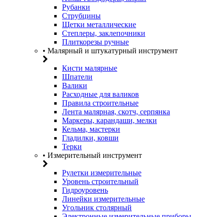
Рубанки
Струбцины
Щетки металлические
Степлеры, заклепочники
Плиткорезы ручные
• Малярный и штукатурный инструмент
Кисти малярные
Шпатели
Валики
Расходные для валиков
Правила строительные
Лента малярная, скотч, серпянка
Маркеры, карандаши, мелки
Кельма, мастерки
Гладилки, ковши
Терки
• Измерительный инструмент
Рулетки измерительные
Уровень строительный
Гидроуровень
Линейки измерительные
Угольник столярный
Электронные измерительные приборы