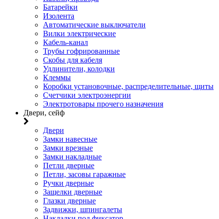
Батарейки
Изолента
Автоматические выключатели
Вилки электрические
Кабель-канал
Трубы гофрированные
Скобы для кабеля
Удлинители, колодки
Клеммы
Коробки установочные, распределительные, щиты
Счетчики электроэнергии
Электротовары прочего назначения
Двери, сейф
Двери
Замки навесные
Замки врезные
Замки накладные
Петли дверные
Петли, засовы гаражные
Ручки дверные
Защелки дверные
Глазки дверные
Задвижки, шпингалеты
Накладки под фиксатор