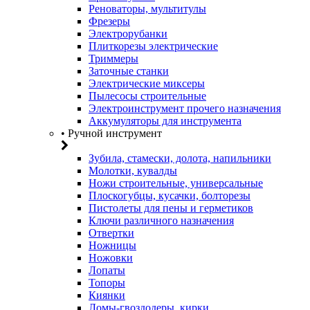
Реноваторы, мультитулы
Фрезеры
Электрорубанки
Плиткорезы электрические
Триммеры
Заточные станки
Электрические миксеры
Пылесосы строительные
Электроинструмент прочего назначения
Аккумуляторы для инструмента
• Ручной инструмент
Зубила, стамески, долота, напильники
Молотки, кувалды
Ножи строительные, универсальные
Плоскогубцы, кусачки, болторезы
Пистолеты для пены и герметиков
Ключи различного назначения
Отвертки
Ножницы
Ножовки
Лопаты
Топоры
Киянки
Ломы-гвоздодеры, кирки