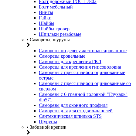
Болт дорожный ГОСТ 7802
Болт мебельный
Винты
Гайки
Шайбы
Шайбы гровер
Шпильки резьбовые
• Саморезы, шурупы
Саморезы по дереву желтопассированные
Саморезы кровельные
Саморезы для крепления ГКЛ
Саморезы для крепления гипсоволокна
Саморезы с пресс-шайбой оцинкованные
острые
Саморезы с пресс-шайбой оцинкованные со
сверлом
Саморезы с 6-гранной головкой "Глухарь"
din571
Саморезы для оконного профиля
Саморезы для для сэндвич-панелей
Сантехническая шпилька STS
Шурупы
• Забивной крепеж