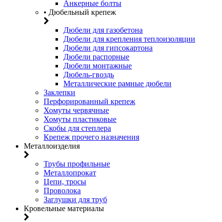
Анкерные болты
• Дюбельный крепеж
Дюбели для газобетона
Дюбели для крепления теплоизоляции
Дюбели для гипсокартона
Дюбели распорные
Дюбели монтажные
Дюбель-гвоздь
Металлические рамные дюбели
Заклепки
Перфорированный крепеж
Хомуты червячные
Хомуты пластиковые
Скобы для степлера
Крепеж прочего назначения
Металлоизделия
Трубы профильные
Металлопрокат
Цепи, тросы
Проволока
Заглушки для труб
Кровельные материалы