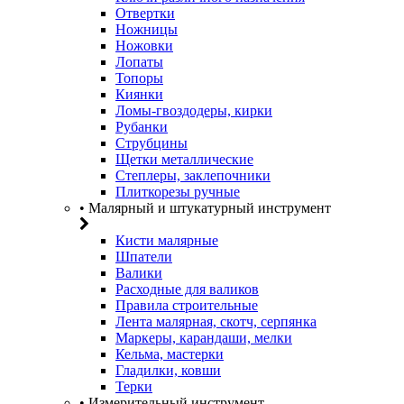
Отвертки
Ножницы
Ножовки
Лопаты
Топоры
Киянки
Ломы-гвоздодеры, кирки
Рубанки
Струбцины
Щетки металлические
Степлеры, заклепочники
Плиткорезы ручные
• Малярный и штукатурный инструмент
Кисти малярные
Шпатели
Валики
Расходные для валиков
Правила строительные
Лента малярная, скотч, серпянка
Маркеры, карандаши, мелки
Кельма, мастерки
Гладилки, ковши
Терки
• Измерительный инструмент