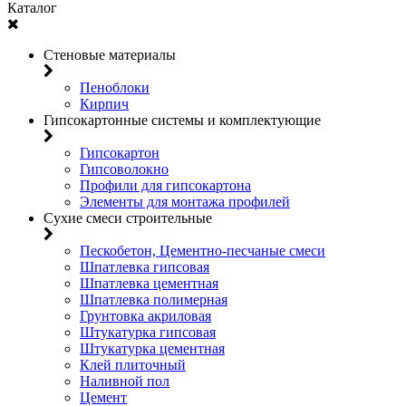
Каталог
Стеновые материалы
Пеноблоки
Кирпич
Гипсокартонные системы и комплектующие
Гипсокартон
Гипсоволокно
Профили для гипсокартона
Элементы для монтажа профилей
Сухие смеси строительные
Пескобетон, Цементно-песчаные смеси
Шпатлевка гипсовая
Шпатлевка цементная
Шпатлевка полимерная
Грунтовка акриловая
Штукатурка гипсовая
Штукатурка цементная
Клей плиточный
Наливной пол
Цемент