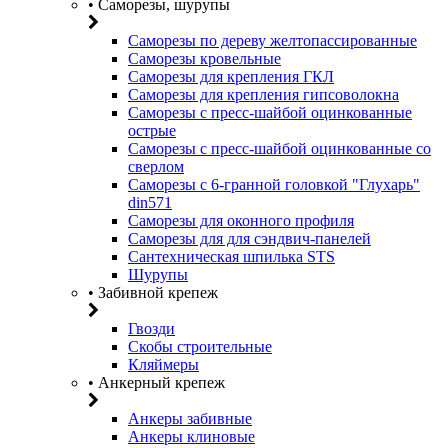
• Саморезы, шурупы
Саморезы по дереву желтопассированные
Саморезы кровельные
Саморезы для крепления ГКЛ
Саморезы для крепления гипсоволокна
Саморезы с пресс-шайбой оцинкованные
острые
Саморезы с пресс-шайбой оцинкованные со
сверлом
Саморезы с 6-гранной головкой "Глухарь"
din571
Саморезы для оконного профиля
Саморезы для для сэндвич-панелей
Сантехническая шпилька STS
Шурупы
• Забивной крепеж
Гвозди
Скобы строительные
Кляймеры
• Анкерный крепеж
Анкеры забивные
Анкеры клиновые