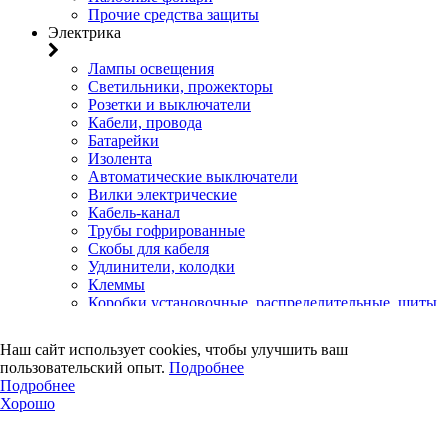
Прочие средства защиты
Электрика
Лампы освещения
Светильники, прожекторы
Розетки и выключатели
Кабели, провода
Батарейки
Изолента
Автоматические выключатели
Вилки электрические
Кабель-канал
Трубы гофрированные
Скобы для кабеля
Удлинители, колодки
Клеммы
Коробки установочные, распределительные, щиты
Счетчики электроэнергии
Электротовары прочего назначения
Наш сайт использует cookies, чтобы улучшить ваш
Двери, сейф
пользовательский опыт.
Подробнее
Подробнее
Двери
Хорошо
Замки навесные
Замки врезные
Замки накладные