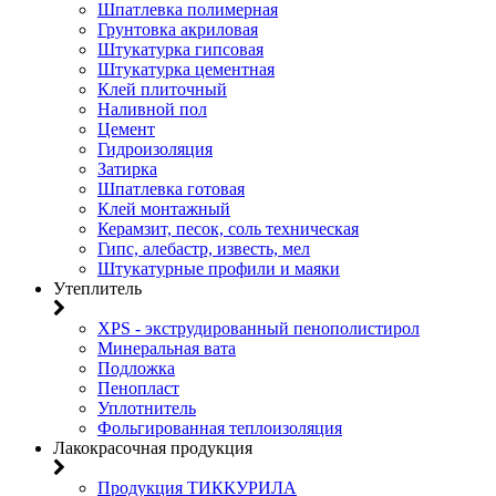
Шпатлевка полимерная
Грунтовка акриловая
Штукатурка гипсовая
Штукатурка цементная
Клей плиточный
Наливной пол
Цемент
Гидроизоляция
Затирка
Шпатлевка готовая
Клей монтажный
Керамзит, песок, соль техническая
Гипс, алебастр, известь, мел
Штукатурные профили и маяки
Утеплитель
XPS - экструдированный пенополистирол
Минеральная вата
Подложка
Пенопласт
Уплотнитель
Фольгированная теплоизоляция
Лакокрасочная продукция
Продукция ТИККУРИЛА