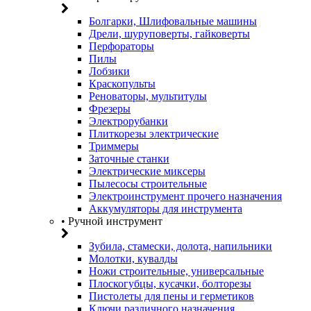
Болгарки, Шлифовальные машины
Дрели, шуруповерты, гайковерты
Перфораторы
Пилы
Лобзики
Краскопульты
Реноваторы, мультитулы
Фрезеры
Электрорубанки
Плиткорезы электрические
Триммеры
Заточные станки
Электрические миксеры
Пылесосы строительные
Электроинструмент прочего назначения
Аккумуляторы для инструмента
• Ручной инструмент
Зубила, стамески, долота, напильники
Молотки, кувалды
Ножи строительные, универсальные
Плоскогубцы, кусачки, болторезы
Пистолеты для пены и герметиков
Ключи различного назначения