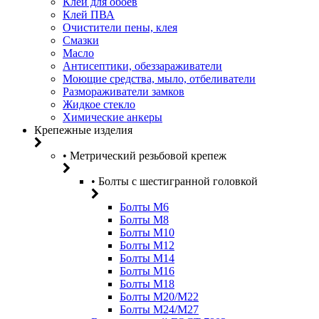
Клей для обоев
Клей ПВА
Очистители пены, клея
Смазки
Масло
Антисептики, обеззараживатели
Моющие средства, мыло, отбеливатели
Размораживатели замков
Жидкое стекло
Химические анкеры
Крепежные изделия
• Метрический резьбовой крепеж
• Болты с шестигранной головкой
Болты М6
Болты М8
Болты М10
Болты М12
Болты М14
Болты М16
Болты М18
Болты М20/M22
Болты М24/М27