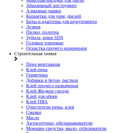
Миксеры-насадки для дрели
Абразивный инструмент
Алмазные чашки
Корщетки для ушм, дрелей
Биты и адаптеры для шуруповерта
Лезвия
Пилки, полотна
Зубила, пики SDS
Головки торцевые
Оснастка прочего назначения
Строительная химия
Пена монтажная
Клей-пена
Герметики
Добавки в бетон, раствор
Клей прочего назначения
Клей Жидкие гвозди
Клей для обоев
Клей ПВА
Очистители пены, клея
Смазки
Масло
Антисептики, обеззараживатели
Моющие средства, мыло, отбеливатели