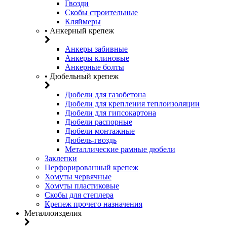
Гвозди
Скобы строительные
Кляймеры
• Анкерный крепеж
Анкеры забивные
Анкеры клиновые
Анкерные болты
• Дюбельный крепеж
Дюбели для газобетона
Дюбели для крепления теплоизоляции
Дюбели для гипсокартона
Дюбели распорные
Дюбели монтажные
Дюбель-гвоздь
Металлические рамные дюбели
Заклепки
Перфорированный крепеж
Хомуты червячные
Хомуты пластиковые
Скобы для степлера
Крепеж прочего назначения
Металлоизделия