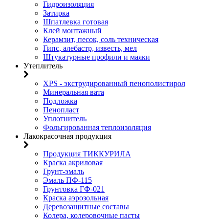
Гидроизоляция
Затирка
Шпатлевка готовая
Клей монтажный
Керамзит, песок, соль техническая
Гипс, алебастр, известь, мел
Штукатурные профили и маяки
Утеплитель
XPS - экструдированный пенополистирол
Минеральная вата
Подложка
Пенопласт
Уплотнитель
Фольгированная теплоизоляция
Лакокрасочная продукция
Продукция ТИККУРИЛА
Краска акриловая
Грунт-эмаль
Эмаль ПФ-115
Грунтовка ГФ-021
Краска аэрозольная
Деревозащитные составы
Колера, колеровочные пасты