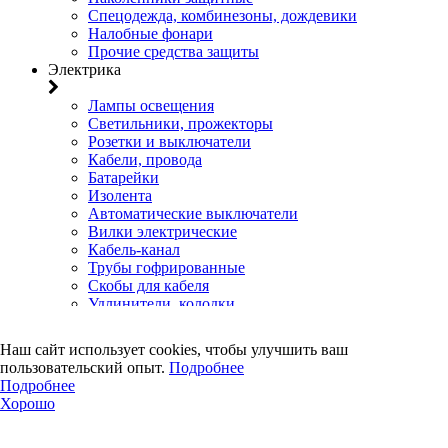
Спецодежда, комбинезоны, дождевики
Налобные фонари
Прочие средства защиты
Электрика
Лампы освещения
Светильники, прожекторы
Розетки и выключатели
Кабели, провода
Батарейки
Изолента
Автоматические выключатели
Вилки электрические
Кабель-канал
Трубы гофрированные
Скобы для кабеля
Удлинители, колодки
Клеммы
Коробки установочные, распределительные, щиты
Наш сайт использует cookies, чтобы улучшить ваш
Счетчики электроэнергии
пользовательский опыт.
Подробнее
Электротовары прочего назначения
Подробнее
Двери, сейф
Хорошо
Двери
Замки навесные