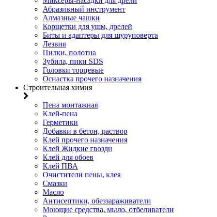
Миксеры-насадки для дрели
Абразивный инструмент
Алмазные чашки
Корщетки для ушм, дрелей
Биты и адаптеры для шуруповерта
Лезвия
Пилки, полотна
Зубила, пики SDS
Головки торцевые
Оснастка прочего назначения
Строительная химия
Пена монтажная
Клей-пена
Герметики
Добавки в бетон, раствор
Клей прочего назначения
Клей Жидкие гвозди
Клей для обоев
Клей ПВА
Очистители пены, клея
Смазки
Масло
Антисептики, обеззараживатели
Моющие средства, мыло, отбеливатели