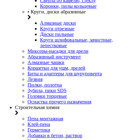
Сверла по кафелю, стеклу
Коронки, пилы кольцевые
• Круги, диски абразивные
Алмазные диски
Круги отрезные
Диски пильные
Круги шлифовальные, зачистные,
лепестковые
Миксеры-насадки для дрели
Абразивный инструмент
Алмазные чашки
Корщетки для ушм, дрелей
Биты и адаптеры для шуруповерта
Лезвия
Пилки, полотна
Зубила, пики SDS
Головки торцевые
Оснастка прочего назначения
Строительная химия
Пена монтажная
Клей-пена
Герметики
Добавки в бетон, раствор