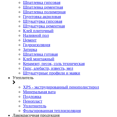
Шпатлевка гипсовая
Шпатлевка цементная
Шпатлевка полимерная
Грунтовка акриловая
Штукатурка гипсовая
Штукатурка цементная
Клей плиточный
Наливной пол
Цемент
Гидроизоляция
Затирка
Шпатлевка готовая
Клей монтажный
Керамзит, песок, соль техническая
Гипс, алебастр, известь, мел
Штукатурные профили и маяки
Утеплитель
XPS - экструдированный пенополистирол
Минеральная вата
Подложка
Пенопласт
Уплотнитель
Фольгированная теплоизоляция
Лакокрасочная продукция