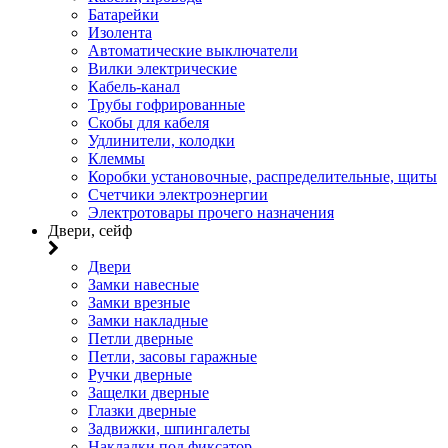
Батарейки
Изолента
Автоматические выключатели
Вилки электрические
Кабель-канал
Трубы гофрированные
Скобы для кабеля
Удлинители, колодки
Клеммы
Коробки установочные, распределительные, щиты
Счетчики электроэнергии
Электротовары прочего назначения
Двери, сейф
Двери
Замки навесные
Замки врезные
Замки накладные
Петли дверные
Петли, засовы гаражные
Ручки дверные
Защелки дверные
Глазки дверные
Задвижки, шпингалеты
Накладки под фиксатор