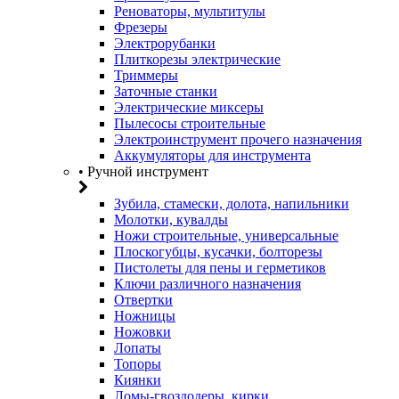
Реноваторы, мультитулы
Фрезеры
Электрорубанки
Плиткорезы электрические
Триммеры
Заточные станки
Электрические миксеры
Пылесосы строительные
Электроинструмент прочего назначения
Аккумуляторы для инструмента
• Ручной инструмент
Зубила, стамески, долота, напильники
Молотки, кувалды
Ножи строительные, универсальные
Плоскогубцы, кусачки, болторезы
Пистолеты для пены и герметиков
Ключи различного назначения
Отвертки
Ножницы
Ножовки
Лопаты
Топоры
Киянки
Ломы-гвоздодеры, кирки