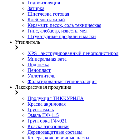
Гидроизоляция
Затирка
Шпатлевка готовая
Клей монтажный
Керамзит, песок, соль техническая
Гипс, алебастр, известь, мел
Штукатурные профили и маяки
Утеплитель
XPS - экструдированный пенополистирол
Минеральная вата
Подложка
Пенопласт
Уплотнитель
Фольгированная теплоизоляция
Лакокрасочная продукция
Продукция ТИККУРИЛА
Краска акриловая
Грунт-эмаль
Эмаль ПФ-115
Грунтовка ГФ-021
Краска аэрозольная
Деревозащитные составы
Колера, колеровочные пасты