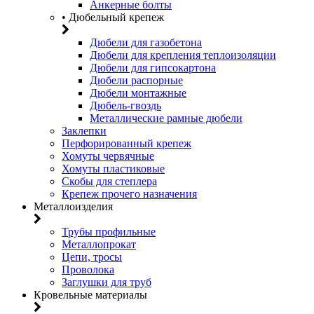
Анкерные болты
• Дюбельный крепеж
Дюбели для газобетона
Дюбели для крепления теплоизоляции
Дюбели для гипсокартона
Дюбели распорные
Дюбели монтажные
Дюбель-гвоздь
Металлические рамные дюбели
Заклепки
Перфорированный крепеж
Хомуты червячные
Хомуты пластиковые
Скобы для степлера
Крепеж прочего назначения
Металлоизделия
Трубы профильные
Металлопрокат
Цепи, тросы
Проволока
Заглушки для труб
Кровельные материалы