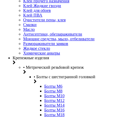
Клей прочего назначения
Клей Жидкие гвозди
Клей для обоев
Клей ПВА
Очистители пены, клея
Смазки
Масло
Антисептики, обеззараживатели
Моющие средства, мыло, отбеливатели
Размораживатели замков
Жидкое стекло
Химические анкеры
Крепежные изделия
• Метрический резьбовой крепеж
• Болты с шестигранной головкой
Болты М6
Болты М8
Болты М10
Болты М12
Болты М14
Болты М16
Болты М18