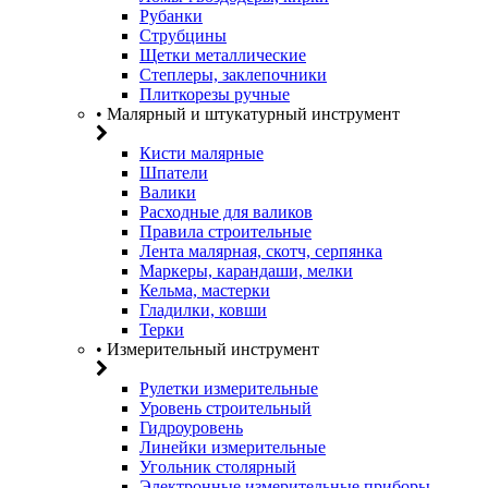
Рубанки
Струбцины
Щетки металлические
Степлеры, заклепочники
Плиткорезы ручные
• Малярный и штукатурный инструмент
Кисти малярные
Шпатели
Валики
Расходные для валиков
Правила строительные
Лента малярная, скотч, серпянка
Маркеры, карандаши, мелки
Кельма, мастерки
Гладилки, ковши
Терки
• Измерительный инструмент
Рулетки измерительные
Уровень строительный
Гидроуровень
Линейки измерительные
Угольник столярный
Электронные измерительные приборы