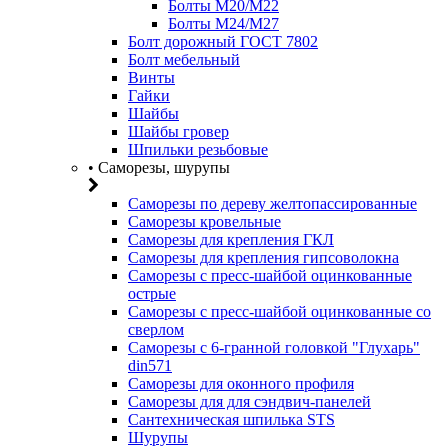
Болты М20/M22
Болты М24/М27
Болт дорожный ГОСТ 7802
Болт мебельный
Винты
Гайки
Шайбы
Шайбы гровер
Шпильки резьбовые
• Саморезы, шурупы
Саморезы по дереву желтопассированные
Саморезы кровельные
Саморезы для крепления ГКЛ
Саморезы для крепления гипсоволокна
Саморезы с пресс-шайбой оцинкованные
острые
Саморезы с пресс-шайбой оцинкованные со
сверлом
Саморезы с 6-гранной головкой "Глухарь"
din571
Саморезы для оконного профиля
Саморезы для для сэндвич-панелей
Сантехническая шпилька STS
Шурупы