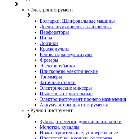
• Электроинструмент
Болгарки, Шлифовальные машины
Дрели, шуруповерты, гайковерты
Перфораторы
Пилы
Лобзики
Краскопульты
Реноваторы, мультитулы
Фрезеры
Электрорубанки
Плиткорезы электрические
Триммеры
Заточные станки
Электрические миксеры
Пылесосы строительные
Электроинструмент прочего назначения
Аккумуляторы для инструмента
• Ручной инструмент
Зубила, стамески, долота, напильники
Молотки, кувалды
Ножи строительные, универсальные
Плоскогубцы, кусачки, болторезы