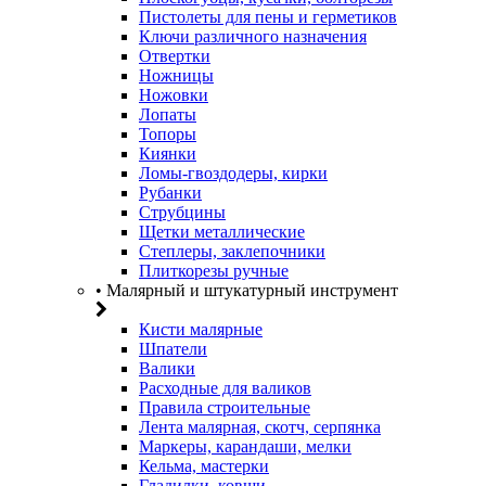
Пистолеты для пены и герметиков
Ключи различного назначения
Отвертки
Ножницы
Ножовки
Лопаты
Топоры
Киянки
Ломы-гвоздодеры, кирки
Рубанки
Струбцины
Щетки металлические
Степлеры, заклепочники
Плиткорезы ручные
• Малярный и штукатурный инструмент
Кисти малярные
Шпатели
Валики
Расходные для валиков
Правила строительные
Лента малярная, скотч, серпянка
Маркеры, карандаши, мелки
Кельма, мастерки
Гладилки, ковши