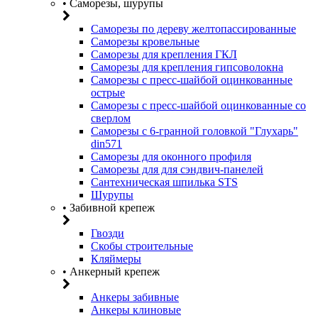
• Саморезы, шурупы
Саморезы по дереву желтопассированные
Саморезы кровельные
Саморезы для крепления ГКЛ
Саморезы для крепления гипсоволокна
Саморезы с пресс-шайбой оцинкованные
острые
Саморезы с пресс-шайбой оцинкованные со
сверлом
Саморезы с 6-гранной головкой "Глухарь"
din571
Саморезы для оконного профиля
Саморезы для для сэндвич-панелей
Сантехническая шпилька STS
Шурупы
• Забивной крепеж
Гвозди
Скобы строительные
Кляймеры
• Анкерный крепеж
Анкеры забивные
Анкеры клиновые