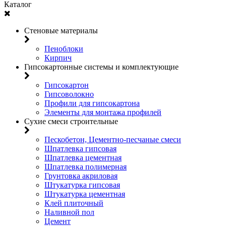
Каталог
Стеновые материалы
Пеноблоки
Кирпич
Гипсокартонные системы и комплектующие
Гипсокартон
Гипсоволокно
Профили для гипсокартона
Элементы для монтажа профилей
Сухие смеси строительные
Пескобетон, Цементно-песчаные смеси
Шпатлевка гипсовая
Шпатлевка цементная
Шпатлевка полимерная
Грунтовка акриловая
Штукатурка гипсовая
Штукатурка цементная
Клей плиточный
Наливной пол
Цемент