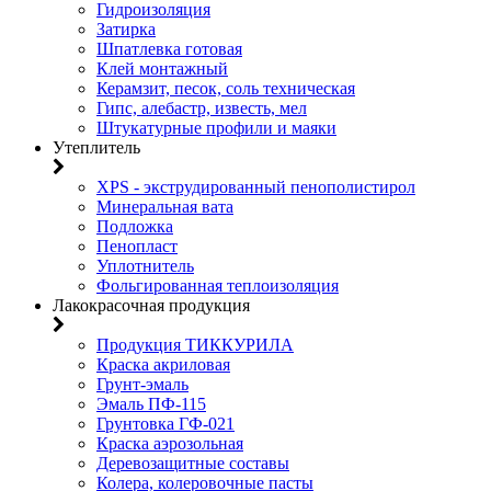
Гидроизоляция
Затирка
Шпатлевка готовая
Клей монтажный
Керамзит, песок, соль техническая
Гипс, алебастр, известь, мел
Штукатурные профили и маяки
Утеплитель
XPS - экструдированный пенополистирол
Минеральная вата
Подложка
Пенопласт
Уплотнитель
Фольгированная теплоизоляция
Лакокрасочная продукция
Продукция ТИККУРИЛА
Краска акриловая
Грунт-эмаль
Эмаль ПФ-115
Грунтовка ГФ-021
Краска аэрозольная
Деревозащитные составы
Колера, колеровочные пасты