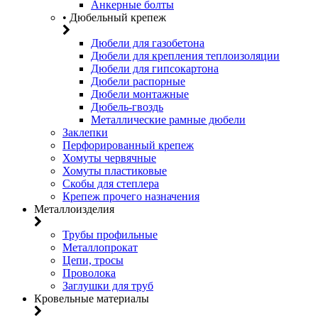
Анкерные болты
• Дюбельный крепеж
Дюбели для газобетона
Дюбели для крепления теплоизоляции
Дюбели для гипсокартона
Дюбели распорные
Дюбели монтажные
Дюбель-гвоздь
Металлические рамные дюбели
Заклепки
Перфорированный крепеж
Хомуты червячные
Хомуты пластиковые
Скобы для степлера
Крепеж прочего назначения
Металлоизделия
Трубы профильные
Металлопрокат
Цепи, тросы
Проволока
Заглушки для труб
Кровельные материалы