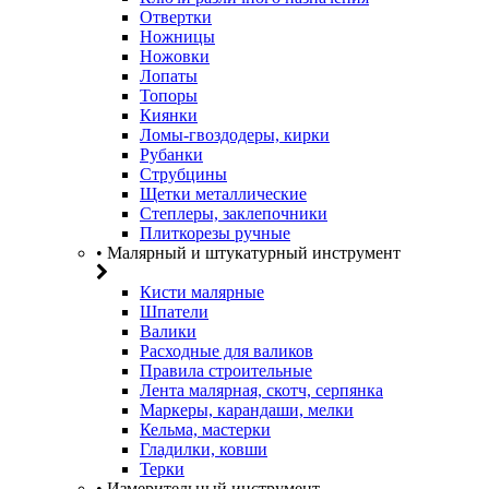
Отвертки
Ножницы
Ножовки
Лопаты
Топоры
Киянки
Ломы-гвоздодеры, кирки
Рубанки
Струбцины
Щетки металлические
Степлеры, заклепочники
Плиткорезы ручные
• Малярный и штукатурный инструмент
Кисти малярные
Шпатели
Валики
Расходные для валиков
Правила строительные
Лента малярная, скотч, серпянка
Маркеры, карандаши, мелки
Кельма, мастерки
Гладилки, ковши
Терки
• Измерительный инструмент