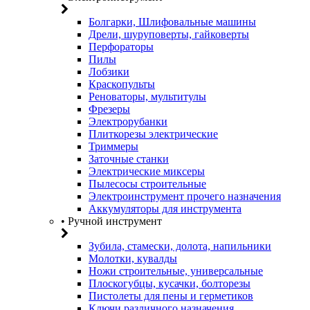
Болгарки, Шлифовальные машины
Дрели, шуруповерты, гайковерты
Перфораторы
Пилы
Лобзики
Краскопульты
Реноваторы, мультитулы
Фрезеры
Электрорубанки
Плиткорезы электрические
Триммеры
Заточные станки
Электрические миксеры
Пылесосы строительные
Электроинструмент прочего назначения
Аккумуляторы для инструмента
• Ручной инструмент
Зубила, стамески, долота, напильники
Молотки, кувалды
Ножи строительные, универсальные
Плоскогубцы, кусачки, болторезы
Пистолеты для пены и герметиков
Ключи различного назначения