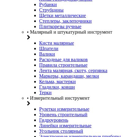
Рубанки
Струбцины
Щетки металлические
Степлеры, заклепочники
Плиткорезы ручные
• Малярный и штукатурный инструмент
Кисти малярные
Шпатели
Валики
Расходные для валиков
Правила строительные
Лента малярная, скотч, серпянка
Маркеры, карандаши, мелки
Кельма, мастерки
Гладилки, ковши
Терки
• Измерительный инструмент
Рулетки измерительные
Уровень строительный
Гидроуровень
Линейки измерительные
Угольник столярный
Электронные измерительные приборы