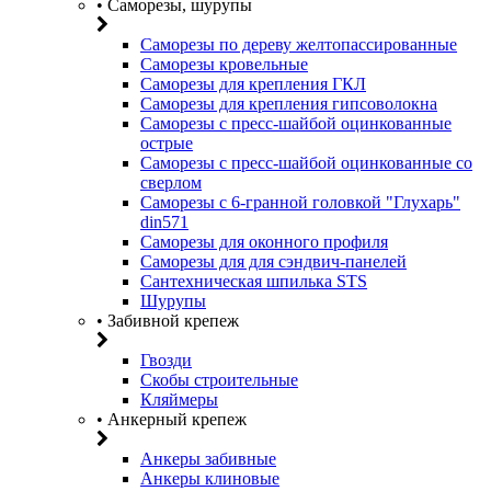
• Саморезы, шурупы
Саморезы по дереву желтопассированные
Саморезы кровельные
Саморезы для крепления ГКЛ
Саморезы для крепления гипсоволокна
Саморезы с пресс-шайбой оцинкованные
острые
Саморезы с пресс-шайбой оцинкованные со
сверлом
Саморезы с 6-гранной головкой "Глухарь"
din571
Саморезы для оконного профиля
Саморезы для для сэндвич-панелей
Сантехническая шпилька STS
Шурупы
• Забивной крепеж
Гвозди
Скобы строительные
Кляймеры
• Анкерный крепеж
Анкеры забивные
Анкеры клиновые