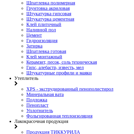
Шпатлевка полимерная
Грунтовка акриловая
Штукатурка гипсовая
Штукатурка цементная
Клей плиточный
Наливной пол
Цемент
Гидроизоляция
Затирка
Шпатлевка готовая
Клей монтажный
Керамзит, песок, соль техническая
Гипс, алебастр, известь, мел
Штукатурные профили и маяки
Утеплитель
XPS - экструдированный пенополистирол
Минеральная вата
Подложка
Пенопласт
Уплотнитель
Фольгированная теплоизоляция
Лакокрасочная продукция
Продукция ТИККУРИЛА