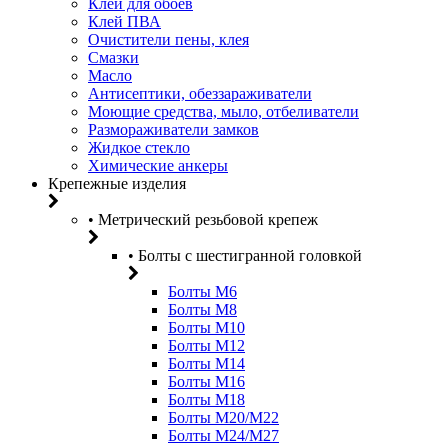
Клей для обоев
Клей ПВА
Очистители пены, клея
Смазки
Масло
Антисептики, обеззараживатели
Моющие средства, мыло, отбеливатели
Размораживатели замков
Жидкое стекло
Химические анкеры
Крепежные изделия
• Метрический резьбовой крепеж
• Болты с шестигранной головкой
Болты М6
Болты М8
Болты М10
Болты М12
Болты М14
Болты М16
Болты М18
Болты М20/M22
Болты М24/М27