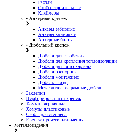
Гвозди
Скобы строительные
Кляймеры
• Анкерный крепеж
Анкеры забивные
Анкеры клиновые
Анкерные болты
• Дюбельный крепеж
Дюбели для газобетона
Дюбели для крепления теплоизоляции
Дюбели для гипсокартона
Дюбели распорные
Дюбели монтажные
Дюбель-гвоздь
Металлические рамные дюбели
Заклепки
Перфорированный крепеж
Хомуты червячные
Хомуты пластиковые
Скобы для степлера
Крепеж прочего назначения
Металлоизделия