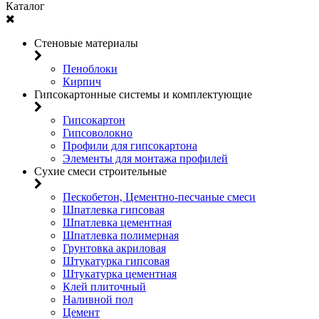
Каталог
Стеновые материалы
Пеноблоки
Кирпич
Гипсокартонные системы и комплектующие
Гипсокартон
Гипсоволокно
Профили для гипсокартона
Элементы для монтажа профилей
Сухие смеси строительные
Пескобетон, Цементно-песчаные смеси
Шпатлевка гипсовая
Шпатлевка цементная
Шпатлевка полимерная
Грунтовка акриловая
Штукатурка гипсовая
Штукатурка цементная
Клей плиточный
Наливной пол
Цемент