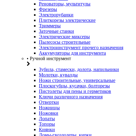
Реноваторы, мультитулы
Фрезеры
Электрорубанки
Плиткорезы электрические
Триммеры
Заточные станки
Электрические миксеры
Пылесосы строительные
Электроинструмент прочего назначения
Аккумуляторы для инструмента
• Ручной инструмент
Зубила, стамески, долота, напильники
Молотки, кувалды
Ножи строительные, универсальные
Плоскогубцы, кусачки, болторезы
Пистолеты для пены и герметиков
Ключи различного назначения
Отвертки
Ножницы
Ножовки
Лопаты
Топоры
Киянки
Ломы-гвоздодеры, кирки