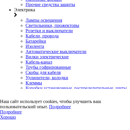
Прочие средства защиты
Электрика
Лампы освещения
Светильники, прожекторы
Розетки и выключатели
Кабели, провода
Батарейки
Изолента
Автоматические выключатели
Вилки электрические
Кабель-канал
Трубы гофрированные
Скобы для кабеля
Удлинители, колодки
Клеммы
Коробки установочные, распределительные, щиты
Счетчики электроэнергии
Электротовары прочего назначения
Наш сайт использует cookies, чтобы улучшить ваш
Двери, сейф
пользовательский опыт.
Подробнее
Подробнее
Двери
Хорошо
Замки навесные
Замки врезные
Замки накладные