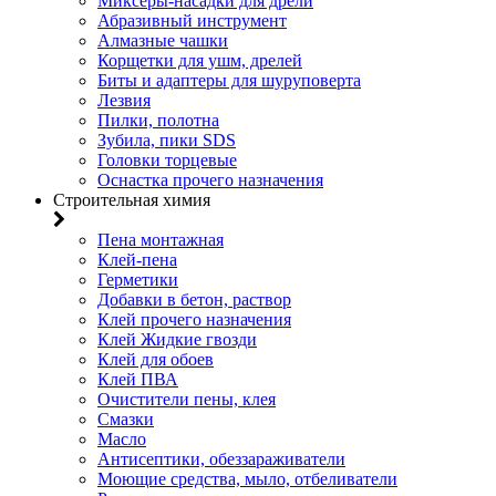
Миксеры-насадки для дрели
Абразивный инструмент
Алмазные чашки
Корщетки для ушм, дрелей
Биты и адаптеры для шуруповерта
Лезвия
Пилки, полотна
Зубила, пики SDS
Головки торцевые
Оснастка прочего назначения
Строительная химия
Пена монтажная
Клей-пена
Герметики
Добавки в бетон, раствор
Клей прочего назначения
Клей Жидкие гвозди
Клей для обоев
Клей ПВА
Очистители пены, клея
Смазки
Масло
Антисептики, обеззараживатели
Моющие средства, мыло, отбеливатели