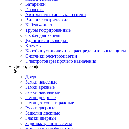
Батарейки
Изолента
Автоматические выключатели
Вилки электрические
Кабель-канал
Трубы гофрированные
Скобы для кабеля
Удлинители, колодки
Клеммы
Коробки установочные, распределительные, щиты
Счетчики электроэнергии
Электротовары прочего назначения
Двери, сейф
Двери
Замки навесные
Замки врезные
Замки накладные
Петли дверные
Петли, засовы гаражные
Ручки дверные
Защелки дверные
Глазки дверные
Задвижки, шпингалеты
Накладки под фиксатор