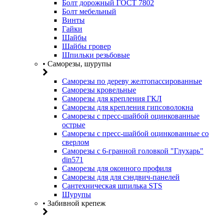
Болт дорожный ГОСТ 7802
Болт мебельный
Винты
Гайки
Шайбы
Шайбы гровер
Шпильки резьбовые
• Саморезы, шурупы
Саморезы по дереву желтопассированные
Саморезы кровельные
Саморезы для крепления ГКЛ
Саморезы для крепления гипсоволокна
Саморезы с пресс-шайбой оцинкованные
острые
Саморезы с пресс-шайбой оцинкованные со
сверлом
Саморезы с 6-гранной головкой "Глухарь"
din571
Саморезы для оконного профиля
Саморезы для для сэндвич-панелей
Сантехническая шпилька STS
Шурупы
• Забивной крепеж