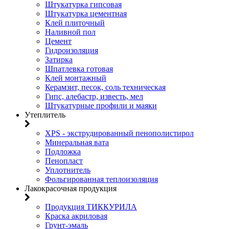
Штукатурка гипсовая
Штукатурка цементная
Клей плиточный
Наливной пол
Цемент
Гидроизоляция
Затирка
Шпатлевка готовая
Клей монтажный
Керамзит, песок, соль техническая
Гипс, алебастр, известь, мел
Штукатурные профили и маяки
Утеплитель
XPS - экструдированный пенополистирол
Минеральная вата
Подложка
Пенопласт
Уплотнитель
Фольгированная теплоизоляция
Лакокрасочная продукция
Продукция ТИККУРИЛА
Краска акриловая
Грунт-эмаль