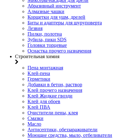
Миксеры-насадки для дрели
Абразивный инструмент
Алмазные чашки
Корщетки для ушм, дрелей
Биты и адаптеры для шуруповерта
Лезвия
Пилки, полотна
Зубила, пики SDS
Головки торцевые
Оснастка прочего назначения
Строительная химия
Пена монтажная
Клей-пена
Герметики
Добавки в бетон, раствор
Клей прочего назначения
Клей Жидкие гвозди
Клей для обоев
Клей ПВА
Очистители пены, клея
Смазки
Масло
Антисептики, обеззараживатели
Моющие средства, мыло, отбеливатели