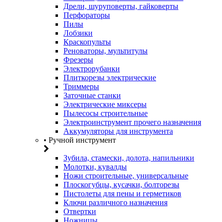
Дрели, шуруповерты, гайковерты
Перфораторы
Пилы
Лобзики
Краскопульты
Реноваторы, мультитулы
Фрезеры
Электрорубанки
Плиткорезы электрические
Триммеры
Заточные станки
Электрические миксеры
Пылесосы строительные
Электроинструмент прочего назначения
Аккумуляторы для инструмента
• Ручной инструмент
Зубила, стамески, долота, напильники
Молотки, кувалды
Ножи строительные, универсальные
Плоскогубцы, кусачки, болторезы
Пистолеты для пены и герметиков
Ключи различного назначения
Отвертки
Ножницы