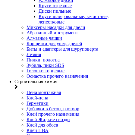
Алмазные диски
Круги отрезные
Диски пильные
Круги шлифовальные, зачистные,
лепестковые
Миксеры-насадки для дрели
Абразивный инструмент
Алмазные чашки
Корщетки для ушм, дрелей
Биты и адаптеры для шуруповерта
Лезвия
Пилки, полотна
Зубила, пики SDS
Головки торцевые
Оснастка прочего назначения
Строительная химия
Пена монтажная
Клей-пена
Герметики
Добавки в бетон, раствор
Клей прочего назначения
Клей Жидкие гвозди
Клей для обоев
Клей ПВА