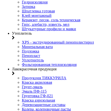
Гидроизоляция
Затирка
Шпатлевка готовая
Клей монтажный
Керамзит, песок, соль техническая
Гипс, алебастр, известь, мел
Штукатурные профили и маяки
Утеплитель
XPS - экструдированный пенополистирол
Минеральная вата
Подложка
Пенопласт
Уплотнитель
Фольгированная теплоизоляция
Лакокрасочная продукция
Продукция ТИККУРИЛА
Краска акриловая
Грунт-эмаль
Эмаль ПФ-115
Грунтовка ГФ-021
Краска аэрозольная
Деревозащитные составы
Колера, колеровочные пасты