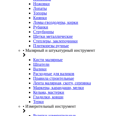
Ножовки
Лопаты
Топоры
Киянки
Ломы-гвоздодеры, кирки
Рубанки
Струбцины
Щетки металлические
Степлеры, заклепочники
Плиткорезы ручные
• Малярный и штукатурный инструмент
Кисти малярные
Шпатели
Валики
Расходные для валиков
Правила строительные
Лента малярная, скотч, серпянка
Маркеры, карандаши, мелки
Кельма, мастерки
Гладилки, ковши
Терки
• Измерительный инструмент
Рулетки измерительные