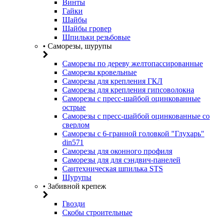
Винты
Гайки
Шайбы
Шайбы гровер
Шпильки резьбовые
• Саморезы, шурупы
Саморезы по дереву желтопассированные
Саморезы кровельные
Саморезы для крепления ГКЛ
Саморезы для крепления гипсоволокна
Саморезы с пресс-шайбой оцинкованные
острые
Саморезы с пресс-шайбой оцинкованные со
сверлом
Саморезы с 6-гранной головкой "Глухарь"
din571
Саморезы для оконного профиля
Саморезы для для сэндвич-панелей
Сантехническая шпилька STS
Шурупы
• Забивной крепеж
Гвозди
Скобы строительные