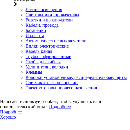
Лампы освещения
Светильники, прожекторы
Розетки и выключатели
Кабели, провода
Батарейки
Изолента
Автоматические выключатели
Вилки электрические
Кабель-канал
Трубы гофрированные
Скобы для кабеля
Удлинители, колодки
Клеммы
Коробки установочные, распределительные, щиты
Счетчики электроэнергии
Электротовары прочего назначения
Двери, сейф
Наш сайт использует cookies, чтобы улучшить ваш
Двери
пользовательский опыт.
Подробнее
Замки навесные
Подробнее
Замки врезные
Хорошо
Замки накладные
Петли дверные
Петли, засовы гаражные