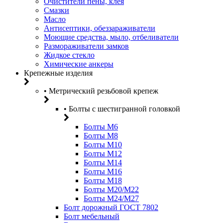
Очистители пены, клея
Смазки
Масло
Антисептики, обеззараживатели
Моющие средства, мыло, отбеливатели
Размораживатели замков
Жидкое стекло
Химические анкеры
Крепежные изделия
• Метрический резьбовой крепеж
• Болты с шестигранной головкой
Болты М6
Болты М8
Болты М10
Болты М12
Болты М14
Болты М16
Болты М18
Болты М20/M22
Болты М24/М27
Болт дорожный ГОСТ 7802
Болт мебельный