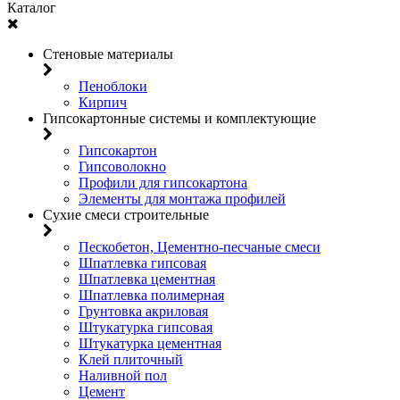
Каталог
Стеновые материалы
Пеноблоки
Кирпич
Гипсокартонные системы и комплектующие
Гипсокартон
Гипсоволокно
Профили для гипсокартона
Элементы для монтажа профилей
Сухие смеси строительные
Пескобетон, Цементно-песчаные смеси
Шпатлевка гипсовая
Шпатлевка цементная
Шпатлевка полимерная
Грунтовка акриловая
Штукатурка гипсовая
Штукатурка цементная
Клей плиточный
Наливной пол
Цемент