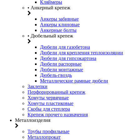
Кляймеры
• Анкерный крепеж
Анкеры забивные
Анкеры клиновые
Анкерные болты
• Дюбельный крепеж
Дюбели для газобетона
Дюбели для крепления теплоизоляции
Дюбели для гипсокартона
Дюбели распорные
Дюбели монтажные
Дюбель-гвоздь
Металлические рамные дюбели
Заклепки
Перфорированный крепеж
Хомуты червячные
Хомуты пластиковые
Скобы для степлера
Крепеж прочего назначения
Металлоизделия
Трубы профильные
Металлопрокат