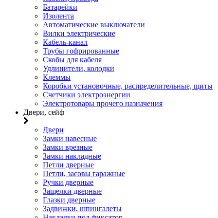
Батарейки
Изолента
Автоматические выключатели
Вилки электрические
Кабель-канал
Трубы гофрированные
Скобы для кабеля
Удлинители, колодки
Клеммы
Коробки установочные, распределительные, щиты
Счетчики электроэнергии
Электротовары прочего назначения
Двери, сейф
Двери
Замки навесные
Замки врезные
Замки накладные
Петли дверные
Петли, засовы гаражные
Ручки дверные
Защелки дверные
Глазки дверные
Задвижки, шпингалеты
Накладки под фиксатор