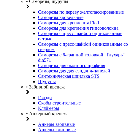
• Саморезы, шурупы
Саморезы по дереву желтопассированные
Саморезы кровельные
Саморезы для крепления ГКЛ
Саморезы для крепления гипсоволокна
Саморезы с пресс-шайбой оцинкованные
острые
Саморезы с пресс-шайбой оцинкованные со
сверлом
Саморезы с 6-гранной головкой "Глухарь"
din571
Саморезы для оконного профиля
Саморезы для для сэндвич-панелей
Сантехническая шпилька STS
Шурупы
• Забивной крепеж
Гвозди
Скобы строительные
Кляймеры
• Анкерный крепеж
Анкеры забивные
Анкеры клиновые