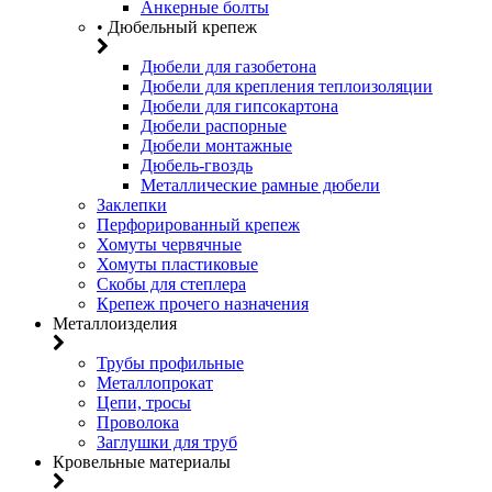
Анкерные болты
• Дюбельный крепеж
Дюбели для газобетона
Дюбели для крепления теплоизоляции
Дюбели для гипсокартона
Дюбели распорные
Дюбели монтажные
Дюбель-гвоздь
Металлические рамные дюбели
Заклепки
Перфорированный крепеж
Хомуты червячные
Хомуты пластиковые
Скобы для степлера
Крепеж прочего назначения
Металлоизделия
Трубы профильные
Металлопрокат
Цепи, тросы
Проволока
Заглушки для труб
Кровельные материалы