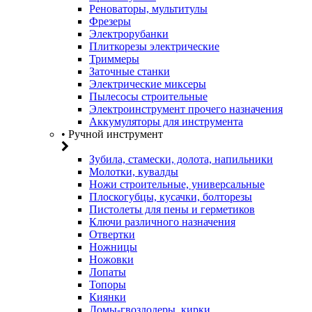
Реноваторы, мультитулы
Фрезеры
Электрорубанки
Плиткорезы электрические
Триммеры
Заточные станки
Электрические миксеры
Пылесосы строительные
Электроинструмент прочего назначения
Аккумуляторы для инструмента
• Ручной инструмент
Зубила, стамески, долота, напильники
Молотки, кувалды
Ножи строительные, универсальные
Плоскогубцы, кусачки, болторезы
Пистолеты для пены и герметиков
Ключи различного назначения
Отвертки
Ножницы
Ножовки
Лопаты
Топоры
Киянки
Ломы-гвоздодеры, кирки