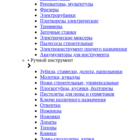
Реноваторы, мультитулы
Фрезеры
Электрорубанки
Плиткорезы электрические
Триммеры
Заточные станки
Электрические миксеры
Пылесосы строительные
Электроинструмент прочего назначения
Аккумуляторы для инструмента
• Ручной инструмент
Зубила, стамески, долота, напильники
Молотки, кувалды
Ножи строительные, универсальные
Плоскогубцы, кусачки, болторезы
Пистолеты для пены и герметиков
Ключи различного назначения
Отвертки
Ножницы
Ножовки
Лопаты
Топоры
Киянки
Ломы-гвоздодеры, кирки