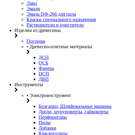
Лаки
Эмали
Эмаль ПФ-266 для пола
Краски специального назначения
Растворители и очистители
Изделия из древесины
Погонаж
• Древесно-плитные материалы
ДСП
ОСБ
Фанера
ЦСП
ДВП
Инструменты
• Электроинструмент
Болгарки, Шлифовальные машины
Дрели, шуруповерты, гайковерты
Перфораторы
Пилы
Лобзики
Краскопульты