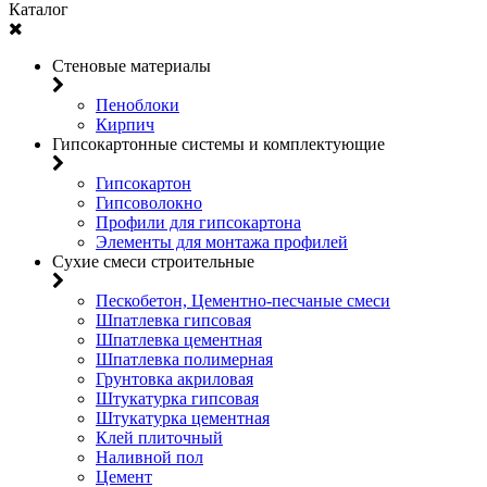
Каталог
Стеновые материалы
Пеноблоки
Кирпич
Гипсокартонные системы и комплектующие
Гипсокартон
Гипсоволокно
Профили для гипсокартона
Элементы для монтажа профилей
Сухие смеси строительные
Пескобетон, Цементно-песчаные смеси
Шпатлевка гипсовая
Шпатлевка цементная
Шпатлевка полимерная
Грунтовка акриловая
Штукатурка гипсовая
Штукатурка цементная
Клей плиточный
Наливной пол
Цемент