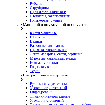
Рубанки
Струбцины
Щетки металлические
Степлеры, заклепочники
Плиткорезы ручные
• Малярный и штукатурный инструмент
Кисти малярные
Шпатели
Валики
Расходные для валиков
Правила строительные
Лента малярная, скотч, серпянка
Маркеры, карандаши, мелки
Кельма, мастерки
Гладилки, ковши
Терки
• Измерительный инструмент
Рулетки измерительные
Уровень строительный
Гидроуровень
Линейки измерительные
Угольник столярный
Электронные измерительные приборы