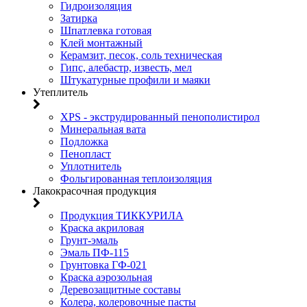
Гидроизоляция
Затирка
Шпатлевка готовая
Клей монтажный
Керамзит, песок, соль техническая
Гипс, алебастр, известь, мел
Штукатурные профили и маяки
Утеплитель
XPS - экструдированный пенополистирол
Минеральная вата
Подложка
Пенопласт
Уплотнитель
Фольгированная теплоизоляция
Лакокрасочная продукция
Продукция ТИККУРИЛА
Краска акриловая
Грунт-эмаль
Эмаль ПФ-115
Грунтовка ГФ-021
Краска аэрозольная
Деревозащитные составы
Колера, колеровочные пасты