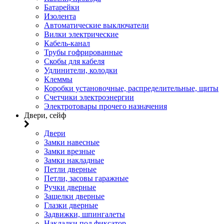
Батарейки
Изолента
Автоматические выключатели
Вилки электрические
Кабель-канал
Трубы гофрированные
Скобы для кабеля
Удлинители, колодки
Клеммы
Коробки установочные, распределительные, щиты
Счетчики электроэнергии
Электротовары прочего назначения
Двери, сейф
Двери
Замки навесные
Замки врезные
Замки накладные
Петли дверные
Петли, засовы гаражные
Ручки дверные
Защелки дверные
Глазки дверные
Задвижки, шпингалеты
Накладки под фиксатор