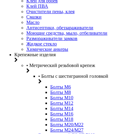
Клей для обоев
Клей ПВА
Очистители пены, клея
Смазки
Масло
Антисептики, обеззараживатели
Моющие средства, мыло, отбеливатели
Размораживатели замков
Жидкое стекло
Химические анкеры
Крепежные изделия
• Метрический резьбовой крепеж
• Болты с шестигранной головкой
Болты М6
Болты М8
Болты М10
Болты М12
Болты М14
Болты М16
Болты М18
Болты М20/M22
Болты М24/М27