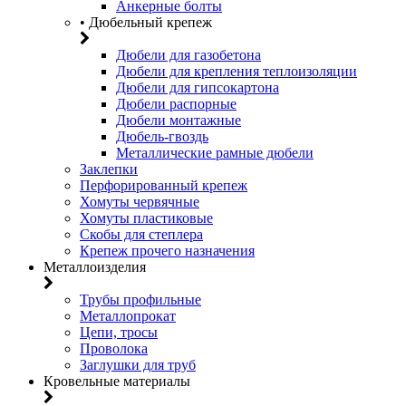
Анкерные болты
• Дюбельный крепеж
Дюбели для газобетона
Дюбели для крепления теплоизоляции
Дюбели для гипсокартона
Дюбели распорные
Дюбели монтажные
Дюбель-гвоздь
Металлические рамные дюбели
Заклепки
Перфорированный крепеж
Хомуты червячные
Хомуты пластиковые
Скобы для степлера
Крепеж прочего назначения
Металлоизделия
Трубы профильные
Металлопрокат
Цепи, тросы
Проволока
Заглушки для труб
Кровельные материалы