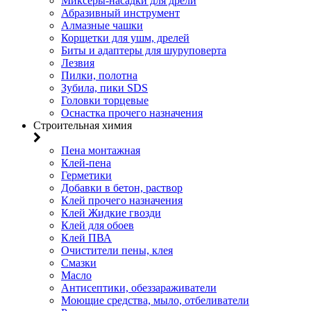
Миксеры-насадки для дрели
Абразивный инструмент
Алмазные чашки
Корщетки для ушм, дрелей
Биты и адаптеры для шуруповерта
Лезвия
Пилки, полотна
Зубила, пики SDS
Головки торцевые
Оснастка прочего назначения
Строительная химия
Пена монтажная
Клей-пена
Герметики
Добавки в бетон, раствор
Клей прочего назначения
Клей Жидкие гвозди
Клей для обоев
Клей ПВА
Очистители пены, клея
Смазки
Масло
Антисептики, обеззараживатели
Моющие средства, мыло, отбеливатели