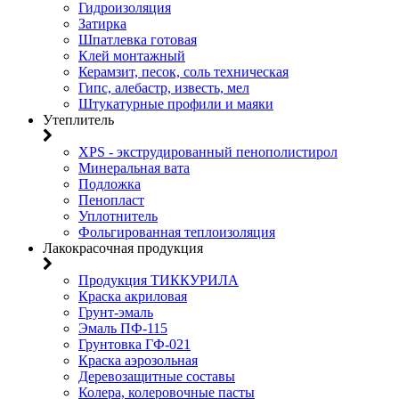
Гидроизоляция
Затирка
Шпатлевка готовая
Клей монтажный
Керамзит, песок, соль техническая
Гипс, алебастр, известь, мел
Штукатурные профили и маяки
Утеплитель
XPS - экструдированный пенополистирол
Минеральная вата
Подложка
Пенопласт
Уплотнитель
Фольгированная теплоизоляция
Лакокрасочная продукция
Продукция ТИККУРИЛА
Краска акриловая
Грунт-эмаль
Эмаль ПФ-115
Грунтовка ГФ-021
Краска аэрозольная
Деревозащитные составы
Колера, колеровочные пасты