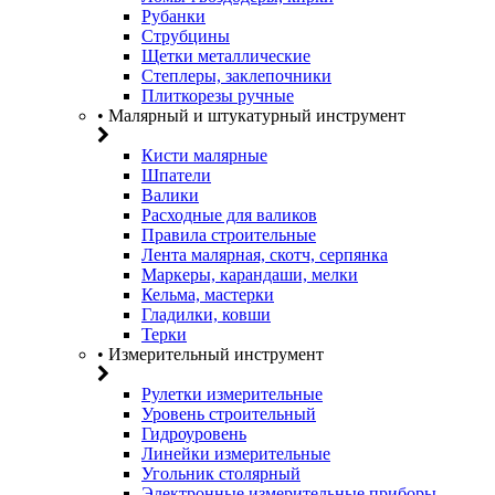
Рубанки
Струбцины
Щетки металлические
Степлеры, заклепочники
Плиткорезы ручные
• Малярный и штукатурный инструмент
Кисти малярные
Шпатели
Валики
Расходные для валиков
Правила строительные
Лента малярная, скотч, серпянка
Маркеры, карандаши, мелки
Кельма, мастерки
Гладилки, ковши
Терки
• Измерительный инструмент
Рулетки измерительные
Уровень строительный
Гидроуровень
Линейки измерительные
Угольник столярный
Электронные измерительные приборы