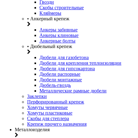
Гвозди
Скобы строительные
Кляймеры
• Анкерный крепеж
Анкеры забивные
Анкеры клиновые
Анкерные болты
• Дюбельный крепеж
Дюбели для газобетона
Дюбели для крепления теплоизоляции
Дюбели для гипсокартона
Дюбели распорные
Дюбели монтажные
Дюбель-гвоздь
Металлические рамные дюбели
Заклепки
Перфорированный крепеж
Хомуты червячные
Хомуты пластиковые
Скобы для степлера
Крепеж прочего назначения
Металлоизделия