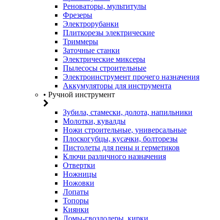
Реноваторы, мультитулы
Фрезеры
Электрорубанки
Плиткорезы электрические
Триммеры
Заточные станки
Электрические миксеры
Пылесосы строительные
Электроинструмент прочего назначения
Аккумуляторы для инструмента
• Ручной инструмент
Зубила, стамески, долота, напильники
Молотки, кувалды
Ножи строительные, универсальные
Плоскогубцы, кусачки, болторезы
Пистолеты для пены и герметиков
Ключи различного назначения
Отвертки
Ножницы
Ножовки
Лопаты
Топоры
Киянки
Ломы-гвоздодеры, кирки