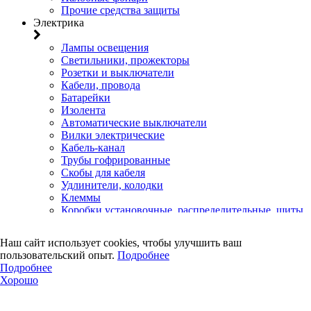
Прочие средства защиты
Электрика
Лампы освещения
Светильники, прожекторы
Розетки и выключатели
Кабели, провода
Батарейки
Изолента
Автоматические выключатели
Вилки электрические
Кабель-канал
Трубы гофрированные
Скобы для кабеля
Удлинители, колодки
Клеммы
Коробки установочные, распределительные, щиты
Счетчики электроэнергии
Электротовары прочего назначения
Наш сайт использует cookies, чтобы улучшить ваш
Двери, сейф
пользовательский опыт.
Подробнее
Подробнее
Двери
Хорошо
Замки навесные
Замки врезные
Замки накладные