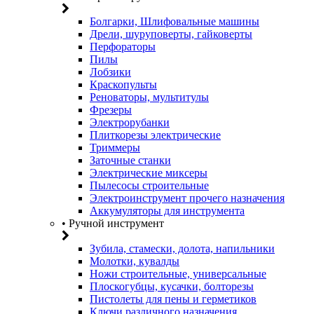
Болгарки, Шлифовальные машины
Дрели, шуруповерты, гайковерты
Перфораторы
Пилы
Лобзики
Краскопульты
Реноваторы, мультитулы
Фрезеры
Электрорубанки
Плиткорезы электрические
Триммеры
Заточные станки
Электрические миксеры
Пылесосы строительные
Электроинструмент прочего назначения
Аккумуляторы для инструмента
• Ручной инструмент
Зубила, стамески, долота, напильники
Молотки, кувалды
Ножи строительные, универсальные
Плоскогубцы, кусачки, болторезы
Пистолеты для пены и герметиков
Ключи различного назначения