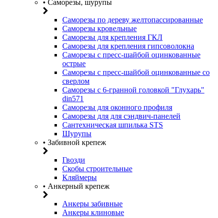
• Саморезы, шурупы
Саморезы по дереву желтопассированные
Саморезы кровельные
Саморезы для крепления ГКЛ
Саморезы для крепления гипсоволокна
Саморезы с пресс-шайбой оцинкованные
острые
Саморезы с пресс-шайбой оцинкованные со
сверлом
Саморезы с 6-гранной головкой "Глухарь"
din571
Саморезы для оконного профиля
Саморезы для для сэндвич-панелей
Сантехническая шпилька STS
Шурупы
• Забивной крепеж
Гвозди
Скобы строительные
Кляймеры
• Анкерный крепеж
Анкеры забивные
Анкеры клиновые