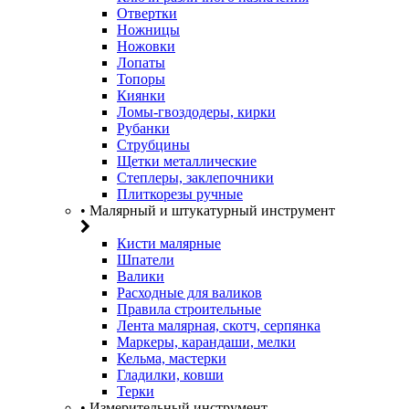
Отвертки
Ножницы
Ножовки
Лопаты
Топоры
Киянки
Ломы-гвоздодеры, кирки
Рубанки
Струбцины
Щетки металлические
Степлеры, заклепочники
Плиткорезы ручные
• Малярный и штукатурный инструмент
Кисти малярные
Шпатели
Валики
Расходные для валиков
Правила строительные
Лента малярная, скотч, серпянка
Маркеры, карандаши, мелки
Кельма, мастерки
Гладилки, ковши
Терки
• Измерительный инструмент