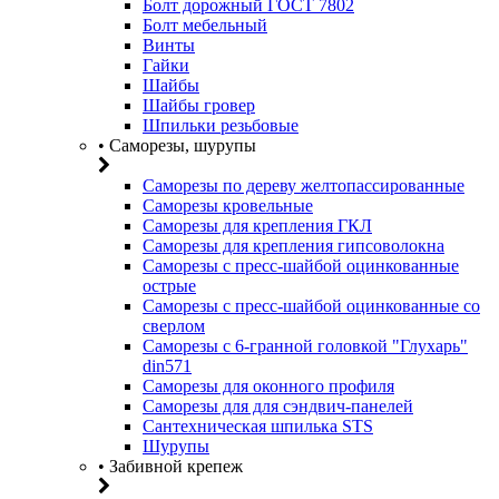
Болт дорожный ГОСТ 7802
Болт мебельный
Винты
Гайки
Шайбы
Шайбы гровер
Шпильки резьбовые
• Саморезы, шурупы
Саморезы по дереву желтопассированные
Саморезы кровельные
Саморезы для крепления ГКЛ
Саморезы для крепления гипсоволокна
Саморезы с пресс-шайбой оцинкованные
острые
Саморезы с пресс-шайбой оцинкованные со
сверлом
Саморезы с 6-гранной головкой "Глухарь"
din571
Саморезы для оконного профиля
Саморезы для для сэндвич-панелей
Сантехническая шпилька STS
Шурупы
• Забивной крепеж