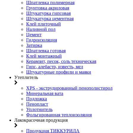
Шпатлевка полимерная
Грунтовка акриловая
Штукатурка гипсовая
Штукатурка цементная
Клей плиточный
Наливной пол
Цемент
Гидроизоляция
Затирка
Шпатлевка готовая
Клей монтажный
Керамзит, песок, соль техническая
Гипс, алебастр, известь, мел
Штукатурные профили и маяки
Утеплитель
XPS - экструдированный пенополистирол
Минеральная вата
Подложка
Пенопласт
Уплотнитель
Фольгированная теплоизоляция
Лакокрасочная продукция
Продукция ТИККУРИЛА