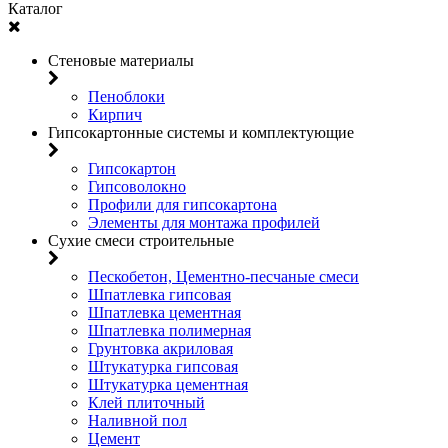
Каталог
Стеновые материалы
Пеноблоки
Кирпич
Гипсокартонные системы и комплектующие
Гипсокартон
Гипсоволокно
Профили для гипсокартона
Элементы для монтажа профилей
Сухие смеси строительные
Пескобетон, Цементно-песчаные смеси
Шпатлевка гипсовая
Шпатлевка цементная
Шпатлевка полимерная
Грунтовка акриловая
Штукатурка гипсовая
Штукатурка цементная
Клей плиточный
Наливной пол
Цемент