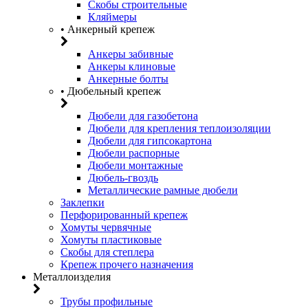
Скобы строительные
Кляймеры
• Анкерный крепеж
Анкеры забивные
Анкеры клиновые
Анкерные болты
• Дюбельный крепеж
Дюбели для газобетона
Дюбели для крепления теплоизоляции
Дюбели для гипсокартона
Дюбели распорные
Дюбели монтажные
Дюбель-гвоздь
Металлические рамные дюбели
Заклепки
Перфорированный крепеж
Хомуты червячные
Хомуты пластиковые
Скобы для степлера
Крепеж прочего назначения
Металлоизделия
Трубы профильные