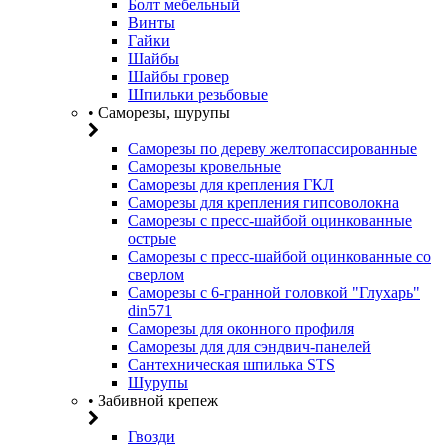
Болт мебельный
Винты
Гайки
Шайбы
Шайбы гровер
Шпильки резьбовые
• Саморезы, шурупы
Саморезы по дереву желтопассированные
Саморезы кровельные
Саморезы для крепления ГКЛ
Саморезы для крепления гипсоволокна
Саморезы с пресс-шайбой оцинкованные
острые
Саморезы с пресс-шайбой оцинкованные со
сверлом
Саморезы с 6-гранной головкой "Глухарь"
din571
Саморезы для оконного профиля
Саморезы для для сэндвич-панелей
Сантехническая шпилька STS
Шурупы
• Забивной крепеж
Гвозди