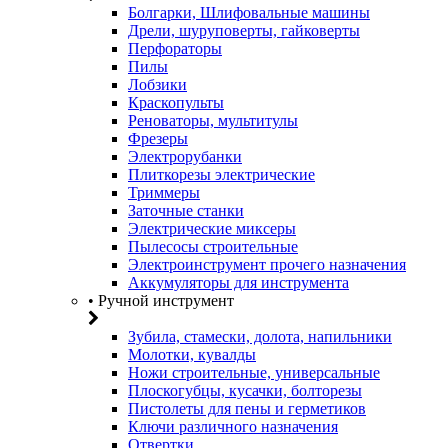
Болгарки, Шлифовальные машины
Дрели, шуруповерты, гайковерты
Перфораторы
Пилы
Лобзики
Краскопульты
Реноваторы, мультитулы
Фрезеры
Электрорубанки
Плиткорезы электрические
Триммеры
Заточные станки
Электрические миксеры
Пылесосы строительные
Электроинструмент прочего назначения
Аккумуляторы для инструмента
• Ручной инструмент
Зубила, стамески, долота, напильники
Молотки, кувалды
Ножи строительные, универсальные
Плоскогубцы, кусачки, болторезы
Пистолеты для пены и герметиков
Ключи различного назначения
Отвертки