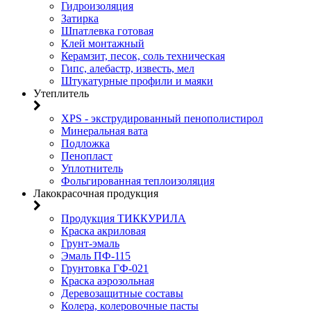
Гидроизоляция
Затирка
Шпатлевка готовая
Клей монтажный
Керамзит, песок, соль техническая
Гипс, алебастр, известь, мел
Штукатурные профили и маяки
Утеплитель
XPS - экструдированный пенополистирол
Минеральная вата
Подложка
Пенопласт
Уплотнитель
Фольгированная теплоизоляция
Лакокрасочная продукция
Продукция ТИККУРИЛА
Краска акриловая
Грунт-эмаль
Эмаль ПФ-115
Грунтовка ГФ-021
Краска аэрозольная
Деревозащитные составы
Колера, колеровочные пасты