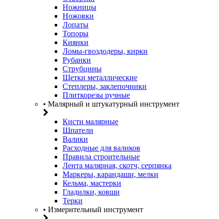
Ножницы
Ножовки
Лопаты
Топоры
Киянки
Ломы-гвоздодеры, кирки
Рубанки
Струбцины
Щетки металлические
Степлеры, заклепочники
Плиткорезы ручные
• Малярный и штукатурный инструмент
Кисти малярные
Шпатели
Валики
Расходные для валиков
Правила строительные
Лента малярная, скотч, серпянка
Маркеры, карандаши, мелки
Кельма, мастерки
Гладилки, ковши
Терки
• Измерительный инструмент