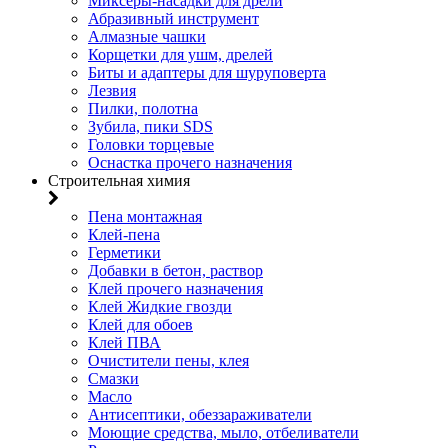
Миксеры-насадки для дрели
Абразивный инструмент
Алмазные чашки
Корщетки для ушм, дрелей
Биты и адаптеры для шуруповерта
Лезвия
Пилки, полотна
Зубила, пики SDS
Головки торцевые
Оснастка прочего назначения
Строительная химия
Пена монтажная
Клей-пена
Герметики
Добавки в бетон, раствор
Клей прочего назначения
Клей Жидкие гвозди
Клей для обоев
Клей ПВА
Очистители пены, клея
Смазки
Масло
Антисептики, обеззараживатели
Моющие средства, мыло, отбеливатели