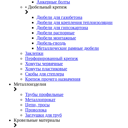
Анкерные болты
• Дюбельный крепеж
Дюбели для газобетона
Дюбели для крепления теплоизоляции
Дюбели для гипсокартона
Дюбели распорные
Дюбели монтажные
Дюбель-гвоздь
Металлические рамные дюбели
Заклепки
Перфорированный крепеж
Хомуты червячные
Хомуты пластиковые
Скобы для степлера
Крепеж прочего назначения
Металлоизделия
Трубы профильные
Металлопрокат
Цепи, тросы
Проволока
Заглушки для труб
Кровельные материалы