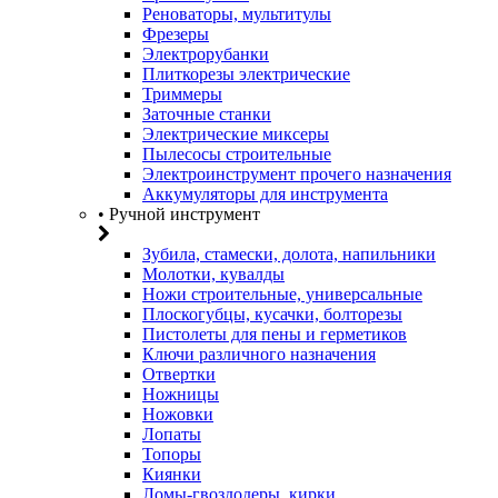
Реноваторы, мультитулы
Фрезеры
Электрорубанки
Плиткорезы электрические
Триммеры
Заточные станки
Электрические миксеры
Пылесосы строительные
Электроинструмент прочего назначения
Аккумуляторы для инструмента
• Ручной инструмент
Зубила, стамески, долота, напильники
Молотки, кувалды
Ножи строительные, универсальные
Плоскогубцы, кусачки, болторезы
Пистолеты для пены и герметиков
Ключи различного назначения
Отвертки
Ножницы
Ножовки
Лопаты
Топоры
Киянки
Ломы-гвоздодеры, кирки