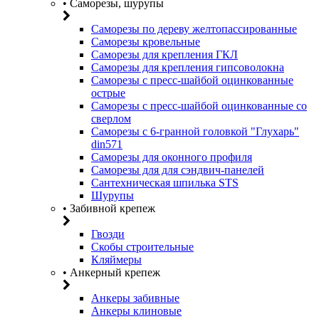
• Саморезы, шурупы
Саморезы по дереву желтопассированные
Саморезы кровельные
Саморезы для крепления ГКЛ
Саморезы для крепления гипсоволокна
Саморезы с пресс-шайбой оцинкованные
острые
Саморезы с пресс-шайбой оцинкованные со
сверлом
Саморезы с 6-гранной головкой "Глухарь"
din571
Саморезы для оконного профиля
Саморезы для для сэндвич-панелей
Сантехническая шпилька STS
Шурупы
• Забивной крепеж
Гвозди
Скобы строительные
Кляймеры
• Анкерный крепеж
Анкеры забивные
Анкеры клиновые