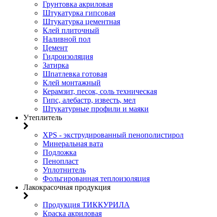
Грунтовка акриловая
Штукатурка гипсовая
Штукатурка цементная
Клей плиточный
Наливной пол
Цемент
Гидроизоляция
Затирка
Шпатлевка готовая
Клей монтажный
Керамзит, песок, соль техническая
Гипс, алебастр, известь, мел
Штукатурные профили и маяки
Утеплитель
XPS - экструдированный пенополистирол
Минеральная вата
Подложка
Пенопласт
Уплотнитель
Фольгированная теплоизоляция
Лакокрасочная продукция
Продукция ТИККУРИЛА
Краска акриловая