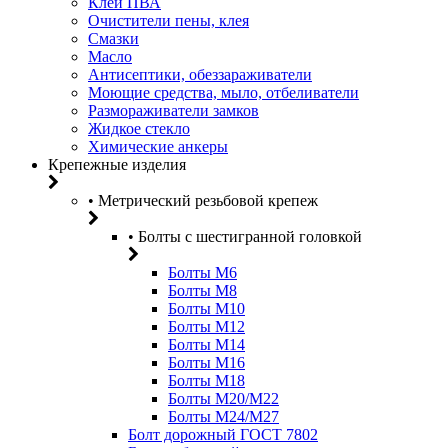
Клей ПВА
Очистители пены, клея
Смазки
Масло
Антисептики, обеззараживатели
Моющие средства, мыло, отбеливатели
Размораживатели замков
Жидкое стекло
Химические анкеры
Крепежные изделия
• Метрический резьбовой крепеж
• Болты с шестигранной головкой
Болты М6
Болты М8
Болты М10
Болты М12
Болты М14
Болты М16
Болты М18
Болты М20/M22
Болты М24/М27
Болт дорожный ГОСТ 7802