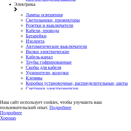
Электрика
Лампы освещения
Светильники, прожекторы
Розетки и выключатели
Кабели, провода
Батарейки
Изолента
Автоматические выключатели
Вилки электрические
Кабель-канал
Трубы гофрированные
Скобы для кабеля
Удлинители, колодки
Клеммы
Коробки установочные, распределительные, щиты
Счетчики электроэнергии
Электротовары прочего назначения
Двери, сейф
Наш сайт использует cookies, чтобы улучшить ваш
пользовательский опыт.
Подробнее
Двери
Подробнее
Замки навесные
Хорошо
Замки врезные
Замки накладные
Петли дверные