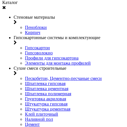
Каталог
Стеновые материалы
Пеноблоки
Кирпич
Гипсокартонные системы и комплектующие
Гипсокартон
Гипсоволокно
Профили для гипсокартона
Элементы для монтажа профилей
Сухие смеси строительные
Пескобетон, Цементно-песчаные смеси
Шпатлевка гипсовая
Шпатлевка цементная
Шпатлевка полимерная
Грунтовка акриловая
Штукатурка гипсовая
Штукатурка цементная
Клей плиточный
Наливной пол
Цемент