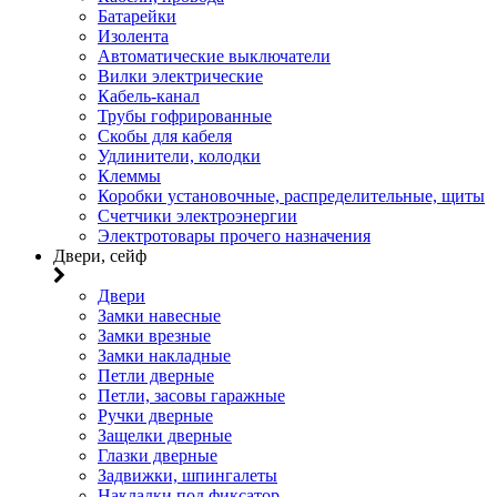
Батарейки
Изолента
Автоматические выключатели
Вилки электрические
Кабель-канал
Трубы гофрированные
Скобы для кабеля
Удлинители, колодки
Клеммы
Коробки установочные, распределительные, щиты
Счетчики электроэнергии
Электротовары прочего назначения
Двери, сейф
Двери
Замки навесные
Замки врезные
Замки накладные
Петли дверные
Петли, засовы гаражные
Ручки дверные
Защелки дверные
Глазки дверные
Задвижки, шпингалеты
Накладки под фиксатор