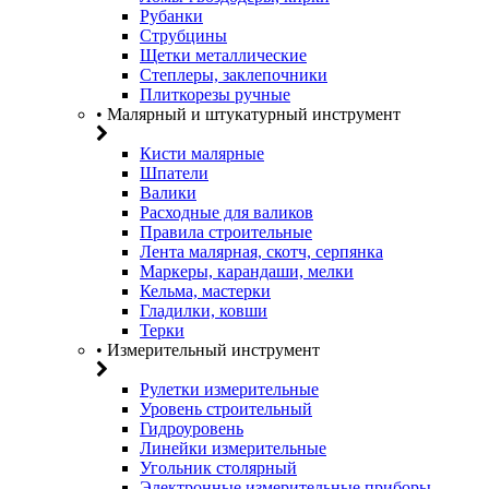
Рубанки
Струбцины
Щетки металлические
Степлеры, заклепочники
Плиткорезы ручные
• Малярный и штукатурный инструмент
Кисти малярные
Шпатели
Валики
Расходные для валиков
Правила строительные
Лента малярная, скотч, серпянка
Маркеры, карандаши, мелки
Кельма, мастерки
Гладилки, ковши
Терки
• Измерительный инструмент
Рулетки измерительные
Уровень строительный
Гидроуровень
Линейки измерительные
Угольник столярный
Электронные измерительные приборы