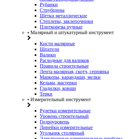
Рубанки
Струбцины
Щетки металлические
Степлеры, заклепочники
Плиткорезы ручные
• Малярный и штукатурный инструмент
Кисти малярные
Шпатели
Валики
Расходные для валиков
Правила строительные
Лента малярная, скотч, серпянка
Маркеры, карандаши, мелки
Кельма, мастерки
Гладилки, ковши
Терки
• Измерительный инструмент
Рулетки измерительные
Уровень строительный
Гидроуровень
Линейки измерительные
Угольник столярный
Электронные измерительные приборы