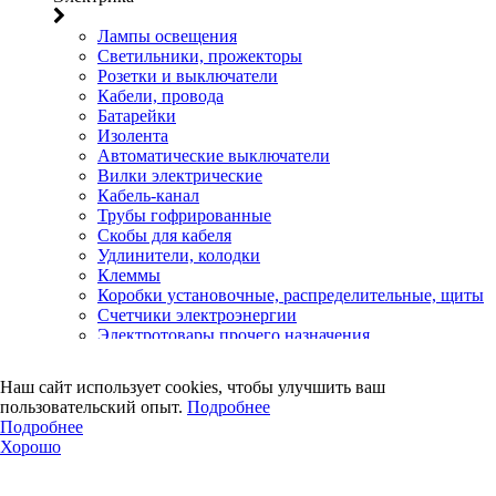
Лампы освещения
Светильники, прожекторы
Розетки и выключатели
Кабели, провода
Батарейки
Изолента
Автоматические выключатели
Вилки электрические
Кабель-канал
Трубы гофрированные
Скобы для кабеля
Удлинители, колодки
Клеммы
Коробки установочные, распределительные, щиты
Счетчики электроэнергии
Электротовары прочего назначения
Двери, сейф
Наш сайт использует cookies, чтобы улучшить ваш
Двери
пользовательский опыт.
Подробнее
Замки навесные
Подробнее
Замки врезные
Хорошо
Замки накладные
Петли дверные
Петли, засовы гаражные