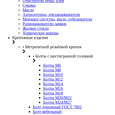
Очистители пены, клея
Смазки
Масло
Антисептики, обеззараживатели
Моющие средства, мыло, отбеливатели
Размораживатели замков
Жидкое стекло
Химические анкеры
Крепежные изделия
• Метрический резьбовой крепеж
• Болты с шестигранной головкой
Болты М6
Болты М8
Болты М10
Болты М12
Болты М14
Болты М16
Болты М18
Болты М20/M22
Болты М24/М27
Болт дорожный ГОСТ 7802
Болт мебельный