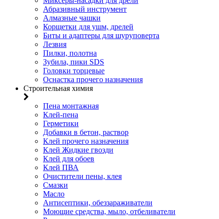
Миксеры-насадки для дрели
Абразивный инструмент
Алмазные чашки
Корщетки для ушм, дрелей
Биты и адаптеры для шуруповерта
Лезвия
Пилки, полотна
Зубила, пики SDS
Головки торцевые
Оснастка прочего назначения
Строительная химия
Пена монтажная
Клей-пена
Герметики
Добавки в бетон, раствор
Клей прочего назначения
Клей Жидкие гвозди
Клей для обоев
Клей ПВА
Очистители пены, клея
Смазки
Масло
Антисептики, обеззараживатели
Моющие средства, мыло, отбеливатели