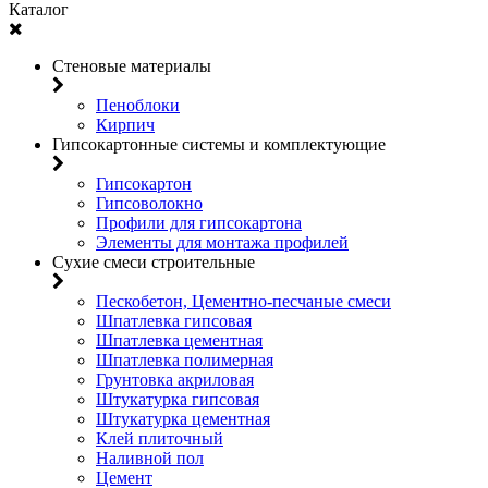
Каталог
Стеновые материалы
Пеноблоки
Кирпич
Гипсокартонные системы и комплектующие
Гипсокартон
Гипсоволокно
Профили для гипсокартона
Элементы для монтажа профилей
Сухие смеси строительные
Пескобетон, Цементно-песчаные смеси
Шпатлевка гипсовая
Шпатлевка цементная
Шпатлевка полимерная
Грунтовка акриловая
Штукатурка гипсовая
Штукатурка цементная
Клей плиточный
Наливной пол
Цемент