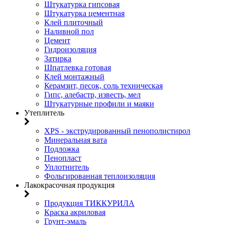
Штукатурка гипсовая
Штукатурка цементная
Клей плиточный
Наливной пол
Цемент
Гидроизоляция
Затирка
Шпатлевка готовая
Клей монтажный
Керамзит, песок, соль техническая
Гипс, алебастр, известь, мел
Штукатурные профили и маяки
Утеплитель
XPS - экструдированный пенополистирол
Минеральная вата
Подложка
Пенопласт
Уплотнитель
Фольгированная теплоизоляция
Лакокрасочная продукция
Продукция ТИККУРИЛА
Краска акриловая
Грунт-эмаль