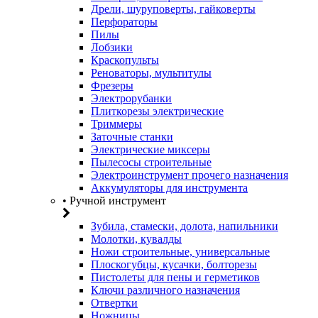
Дрели, шуруповерты, гайковерты
Перфораторы
Пилы
Лобзики
Краскопульты
Реноваторы, мультитулы
Фрезеры
Электрорубанки
Плиткорезы электрические
Триммеры
Заточные станки
Электрические миксеры
Пылесосы строительные
Электроинструмент прочего назначения
Аккумуляторы для инструмента
• Ручной инструмент
Зубила, стамески, долота, напильники
Молотки, кувалды
Ножи строительные, универсальные
Плоскогубцы, кусачки, болторезы
Пистолеты для пены и герметиков
Ключи различного назначения
Отвертки
Ножницы