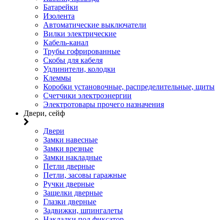
Батарейки
Изолента
Автоматические выключатели
Вилки электрические
Кабель-канал
Трубы гофрированные
Скобы для кабеля
Удлинители, колодки
Клеммы
Коробки установочные, распределительные, щиты
Счетчики электроэнергии
Электротовары прочего назначения
Двери, сейф
Двери
Замки навесные
Замки врезные
Замки накладные
Петли дверные
Петли, засовы гаражные
Ручки дверные
Защелки дверные
Глазки дверные
Задвижки, шпингалеты
Накладки под фиксатор