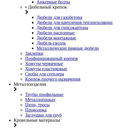
Анкерные болты
• Дюбельный крепеж
Дюбели для газобетона
Дюбели для крепления теплоизоляции
Дюбели для гипсокартона
Дюбели распорные
Дюбели монтажные
Дюбель-гвоздь
Металлические рамные дюбели
Заклепки
Перфорированный крепеж
Хомуты червячные
Хомуты пластиковые
Скобы для степлера
Крепеж прочего назначения
Металлоизделия
Трубы профильные
Металлопрокат
Цепи, тросы
Проволока
Заглушки для труб
Кровельные материалы