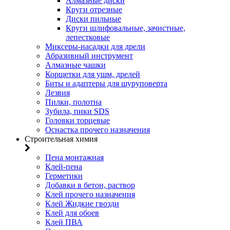
Алмазные диски
Круги отрезные
Диски пильные
Круги шлифовальные, зачистные,
лепестковые
Миксеры-насадки для дрели
Абразивный инструмент
Алмазные чашки
Корщетки для ушм, дрелей
Биты и адаптеры для шуруповерта
Лезвия
Пилки, полотна
Зубила, пики SDS
Головки торцевые
Оснастка прочего назначения
Строительная химия
Пена монтажная
Клей-пена
Герметики
Добавки в бетон, раствор
Клей прочего назначения
Клей Жидкие гвозди
Клей для обоев
Клей ПВА