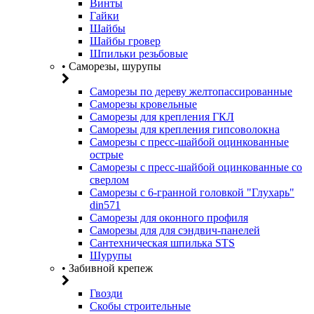
Винты
Гайки
Шайбы
Шайбы гровер
Шпильки резьбовые
• Саморезы, шурупы
Саморезы по дереву желтопассированные
Саморезы кровельные
Саморезы для крепления ГКЛ
Саморезы для крепления гипсоволокна
Саморезы с пресс-шайбой оцинкованные
острые
Саморезы с пресс-шайбой оцинкованные со
сверлом
Саморезы с 6-гранной головкой "Глухарь"
din571
Саморезы для оконного профиля
Саморезы для для сэндвич-панелей
Сантехническая шпилька STS
Шурупы
• Забивной крепеж
Гвозди
Скобы строительные