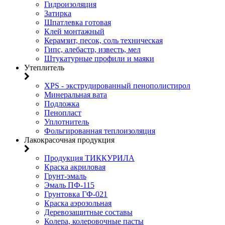
Гидроизоляция
Затирка
Шпатлевка готовая
Клей монтажный
Керамзит, песок, соль техническая
Гипс, алебастр, известь, мел
Штукатурные профили и маяки
Утеплитель
XPS - экструдированный пенополистирол
Минеральная вата
Подложка
Пенопласт
Уплотнитель
Фольгированная теплоизоляция
Лакокрасочная продукция
Продукция ТИККУРИЛА
Краска акриловая
Грунт-эмаль
Эмаль ПФ-115
Грунтовка ГФ-021
Краска аэрозольная
Деревозащитные составы
Колера, колеровочные пасты