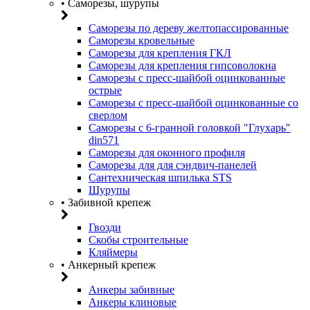
• Саморезы, шурупы
Саморезы по дереву желтопассированные
Саморезы кровельные
Саморезы для крепления ГКЛ
Саморезы для крепления гипсоволокна
Саморезы с пресс-шайбой оцинкованные
острые
Саморезы с пресс-шайбой оцинкованные со
сверлом
Саморезы с 6-гранной головкой "Глухарь"
din571
Саморезы для оконного профиля
Саморезы для для сэндвич-панелей
Сантехническая шпилька STS
Шурупы
• Забивной крепеж
Гвозди
Скобы строительные
Кляймеры
• Анкерный крепеж
Анкеры забивные
Анкеры клиновые