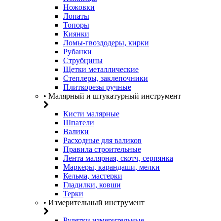
Ножовки
Лопаты
Топоры
Киянки
Ломы-гвоздодеры, кирки
Рубанки
Струбцины
Щетки металлические
Степлеры, заклепочники
Плиткорезы ручные
• Малярный и штукатурный инструмент
Кисти малярные
Шпатели
Валики
Расходные для валиков
Правила строительные
Лента малярная, скотч, серпянка
Маркеры, карандаши, мелки
Кельма, мастерки
Гладилки, ковши
Терки
• Измерительный инструмент
Рулетки измерительные