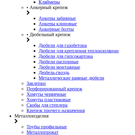
Кляймеры
• Анкерный крепеж
Анкеры забивные
Анкеры клиновые
Анкерные болты
• Дюбельный крепеж
Дюбели для газобетона
Дюбели для крепления теплоизоляции
Дюбели для гипсокартона
Дюбели распорные
Дюбели монтажные
Дюбель-гвоздь
Металлические рамные дюбели
Заклепки
Перфорированный крепеж
Хомуты червячные
Хомуты пластиковые
Скобы для степлера
Крепеж прочего назначения
Металлоизделия
Трубы профильные
Металлопрокат