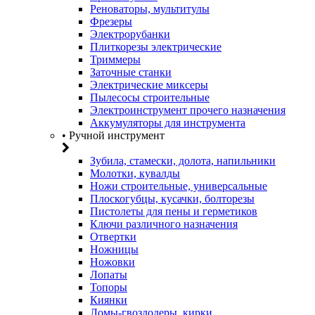
Реноваторы, мультитулы
Фрезеры
Электрорубанки
Плиткорезы электрические
Триммеры
Заточные станки
Электрические миксеры
Пылесосы строительные
Электроинструмент прочего назначения
Аккумуляторы для инструмента
• Ручной инструмент
Зубила, стамески, долота, напильники
Молотки, кувалды
Ножи строительные, универсальные
Плоскогубцы, кусачки, болторезы
Пистолеты для пены и герметиков
Ключи различного назначения
Отвертки
Ножницы
Ножовки
Лопаты
Топоры
Киянки
Ломы-гвоздодеры, кирки