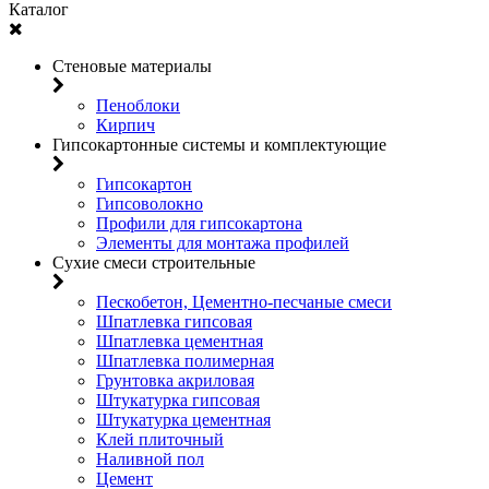
Каталог
Стеновые материалы
Пеноблоки
Кирпич
Гипсокартонные системы и комплектующие
Гипсокартон
Гипсоволокно
Профили для гипсокартона
Элементы для монтажа профилей
Сухие смеси строительные
Пескобетон, Цементно-песчаные смеси
Шпатлевка гипсовая
Шпатлевка цементная
Шпатлевка полимерная
Грунтовка акриловая
Штукатурка гипсовая
Штукатурка цементная
Клей плиточный
Наливной пол
Цемент