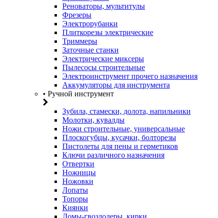
Реноваторы, мультитулы
Фрезеры
Электрорубанки
Плиткорезы электрические
Триммеры
Заточные станки
Электрические миксеры
Пылесосы строительные
Электроинструмент прочего назначения
Аккумуляторы для инструмента
• Ручной инструмент
Зубила, стамески, долота, напильники
Молотки, кувалды
Ножи строительные, универсальные
Плоскогубцы, кусачки, болторезы
Пистолеты для пены и герметиков
Ключи различного назначения
Отвертки
Ножницы
Ножовки
Лопаты
Топоры
Киянки
Ломы-гвоздодеры, кирки