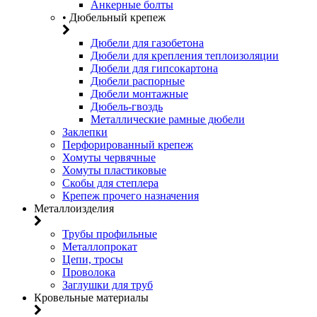
Анкерные болты
• Дюбельный крепеж
Дюбели для газобетона
Дюбели для крепления теплоизоляции
Дюбели для гипсокартона
Дюбели распорные
Дюбели монтажные
Дюбель-гвоздь
Металлические рамные дюбели
Заклепки
Перфорированный крепеж
Хомуты червячные
Хомуты пластиковые
Скобы для степлера
Крепеж прочего назначения
Металлоизделия
Трубы профильные
Металлопрокат
Цепи, тросы
Проволока
Заглушки для труб
Кровельные материалы