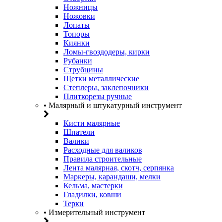
Ножницы
Ножовки
Лопаты
Топоры
Киянки
Ломы-гвоздодеры, кирки
Рубанки
Струбцины
Щетки металлические
Степлеры, заклепочники
Плиткорезы ручные
• Малярный и штукатурный инструмент
Кисти малярные
Шпатели
Валики
Расходные для валиков
Правила строительные
Лента малярная, скотч, серпянка
Маркеры, карандаши, мелки
Кельма, мастерки
Гладилки, ковши
Терки
• Измерительный инструмент