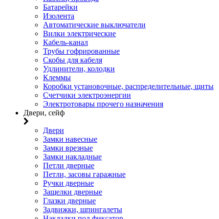
Батарейки
Изолента
Автоматические выключатели
Вилки электрические
Кабель-канал
Трубы гофрированные
Скобы для кабеля
Удлинители, колодки
Клеммы
Коробки установочные, распределительные, щиты
Счетчики электроэнергии
Электротовары прочего назначения
Двери, сейф
Двери
Замки навесные
Замки врезные
Замки накладные
Петли дверные
Петли, засовы гаражные
Ручки дверные
Защелки дверные
Глазки дверные
Задвижки, шпингалеты
Накладки под фиксатор