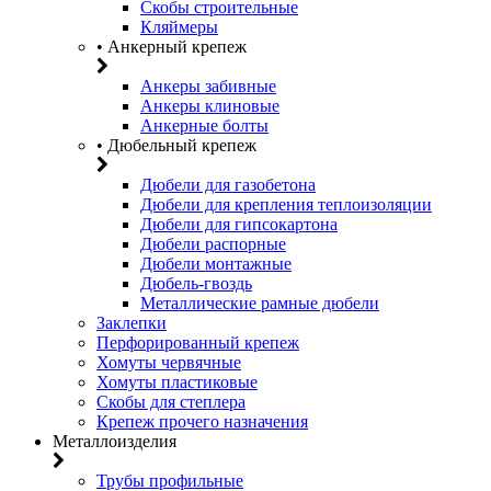
Скобы строительные
Кляймеры
• Анкерный крепеж
Анкеры забивные
Анкеры клиновые
Анкерные болты
• Дюбельный крепеж
Дюбели для газобетона
Дюбели для крепления теплоизоляции
Дюбели для гипсокартона
Дюбели распорные
Дюбели монтажные
Дюбель-гвоздь
Металлические рамные дюбели
Заклепки
Перфорированный крепеж
Хомуты червячные
Хомуты пластиковые
Скобы для степлера
Крепеж прочего назначения
Металлоизделия
Трубы профильные