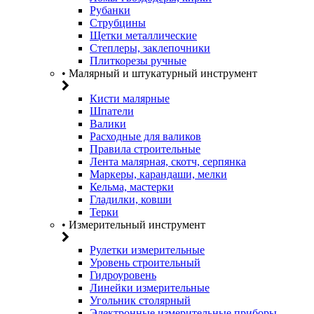
Рубанки
Струбцины
Щетки металлические
Степлеры, заклепочники
Плиткорезы ручные
• Малярный и штукатурный инструмент
Кисти малярные
Шпатели
Валики
Расходные для валиков
Правила строительные
Лента малярная, скотч, серпянка
Маркеры, карандаши, мелки
Кельма, мастерки
Гладилки, ковши
Терки
• Измерительный инструмент
Рулетки измерительные
Уровень строительный
Гидроуровень
Линейки измерительные
Угольник столярный
Электронные измерительные приборы