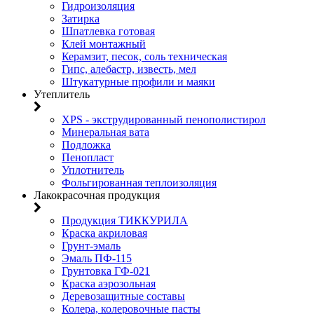
Гидроизоляция
Затирка
Шпатлевка готовая
Клей монтажный
Керамзит, песок, соль техническая
Гипс, алебастр, известь, мел
Штукатурные профили и маяки
Утеплитель
XPS - экструдированный пенополистирол
Минеральная вата
Подложка
Пенопласт
Уплотнитель
Фольгированная теплоизоляция
Лакокрасочная продукция
Продукция ТИККУРИЛА
Краска акриловая
Грунт-эмаль
Эмаль ПФ-115
Грунтовка ГФ-021
Краска аэрозольная
Деревозащитные составы
Колера, колеровочные пасты