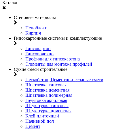
Каталог
Стеновые материалы
Пеноблоки
Кирпич
Гипсокартонные системы и комплектующие
Гипсокартон
Гипсоволокно
Профили для гипсокартона
Элементы для монтажа профилей
Сухие смеси строительные
Пескобетон, Цементно-песчаные смеси
Шпатлевка гипсовая
Шпатлевка цементная
Шпатлевка полимерная
Грунтовка акриловая
Штукатурка гипсовая
Штукатурка цементная
Клей плиточный
Наливной пол
Цемент