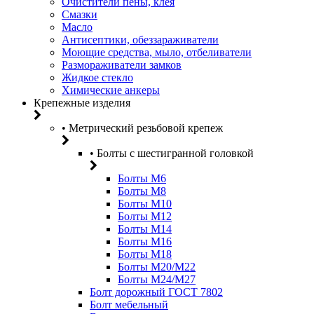
Очистители пены, клея
Смазки
Масло
Антисептики, обеззараживатели
Моющие средства, мыло, отбеливатели
Размораживатели замков
Жидкое стекло
Химические анкеры
Крепежные изделия
• Метрический резьбовой крепеж
• Болты с шестигранной головкой
Болты М6
Болты М8
Болты М10
Болты М12
Болты М14
Болты М16
Болты М18
Болты М20/M22
Болты М24/М27
Болт дорожный ГОСТ 7802
Болт мебельный