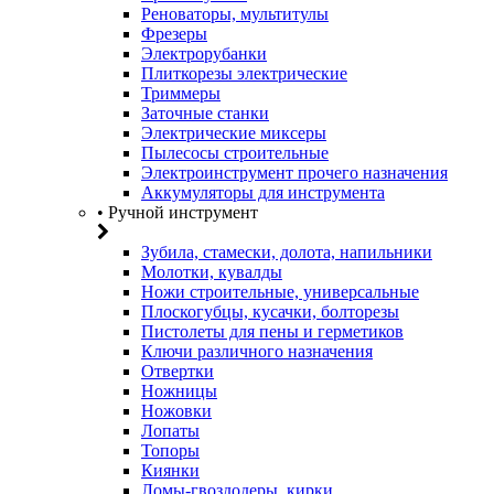
Реноваторы, мультитулы
Фрезеры
Электрорубанки
Плиткорезы электрические
Триммеры
Заточные станки
Электрические миксеры
Пылесосы строительные
Электроинструмент прочего назначения
Аккумуляторы для инструмента
• Ручной инструмент
Зубила, стамески, долота, напильники
Молотки, кувалды
Ножи строительные, универсальные
Плоскогубцы, кусачки, болторезы
Пистолеты для пены и герметиков
Ключи различного назначения
Отвертки
Ножницы
Ножовки
Лопаты
Топоры
Киянки
Ломы-гвоздодеры, кирки