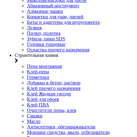
Миксеры-насадки для дрели
Абразивный инструмент
Алмазные чашки
Корщетки для ушм, дрелей
Биты и адаптеры для шуруповерта
Лезвия
Пилки, полотна
Зубила, пики SDS
Головки торцевые
Оснастка прочего назначения
Строительная химия
Пена монтажная
Клей-пена
Герметики
Добавки в бетон, раствор
Клей прочего назначения
Клей Жидкие гвозди
Клей для обоев
Клей ПВА
Очистители пены, клея
Смазки
Масло
Антисептики, обеззараживатели
Моющие средства, мыло, отбеливатели