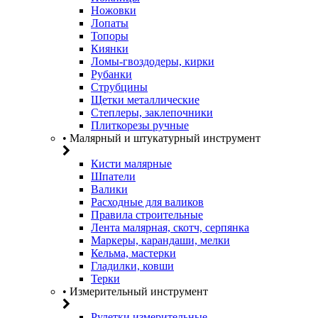
Ножовки
Лопаты
Топоры
Киянки
Ломы-гвоздодеры, кирки
Рубанки
Струбцины
Щетки металлические
Степлеры, заклепочники
Плиткорезы ручные
• Малярный и штукатурный инструмент
Кисти малярные
Шпатели
Валики
Расходные для валиков
Правила строительные
Лента малярная, скотч, серпянка
Маркеры, карандаши, мелки
Кельма, мастерки
Гладилки, ковши
Терки
• Измерительный инструмент
Рулетки измерительные