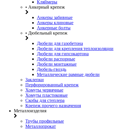
Кляймеры
• Анкерный крепеж
Анкеры забивные
Анкеры клиновые
Анкерные болты
• Дюбельный крепеж
Дюбели для газобетона
Дюбели для крепления теплоизоляции
Дюбели для гипсокартона
Дюбели распорные
Дюбели монтажные
Дюбель-гвоздь
Металлические рамные дюбели
Заклепки
Перфорированный крепеж
Хомуты червячные
Хомуты пластиковые
Скобы для степлера
Крепеж прочего назначения
Металлоизделия
Трубы профильные
Металлопрокат