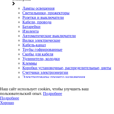
Лампы освещения
Светильники, прожекторы
Розетки и выключатели
Кабели, провода
Батарейки
Изолента
Автоматические выключатели
Вилки электрические
Кабель-канал
Трубы гофрированные
Скобы для кабеля
Удлинители, колодки
Клеммы
Коробки установочные, распределительные, щиты
Счетчики электроэнергии
Электротовары прочего назначения
Двери, сейф
Наш сайт использует cookies, чтобы улучшить ваш
Двери
пользовательский опыт.
Подробнее
Замки навесные
Подробнее
Замки врезные
Хорошо
Замки накладные
Петли дверные
Петли, засовы гаражные