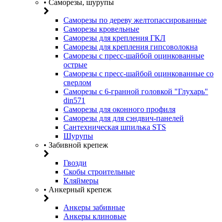
• Саморезы, шурупы
Саморезы по дереву желтопассированные
Саморезы кровельные
Саморезы для крепления ГКЛ
Саморезы для крепления гипсоволокна
Саморезы с пресс-шайбой оцинкованные
острые
Саморезы с пресс-шайбой оцинкованные со
сверлом
Саморезы с 6-гранной головкой "Глухарь"
din571
Саморезы для оконного профиля
Саморезы для для сэндвич-панелей
Сантехническая шпилька STS
Шурупы
• Забивной крепеж
Гвозди
Скобы строительные
Кляймеры
• Анкерный крепеж
Анкеры забивные
Анкеры клиновые