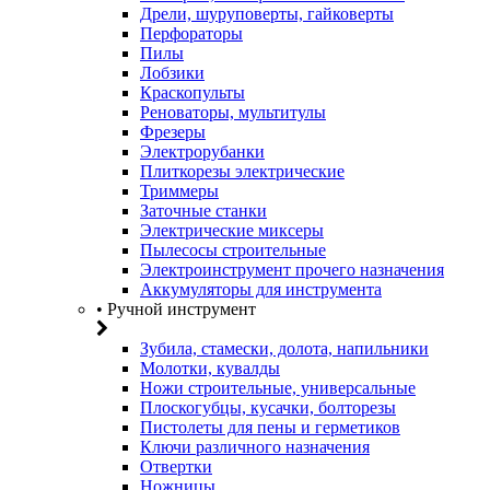
Дрели, шуруповерты, гайковерты
Перфораторы
Пилы
Лобзики
Краскопульты
Реноваторы, мультитулы
Фрезеры
Электрорубанки
Плиткорезы электрические
Триммеры
Заточные станки
Электрические миксеры
Пылесосы строительные
Электроинструмент прочего назначения
Аккумуляторы для инструмента
• Ручной инструмент
Зубила, стамески, долота, напильники
Молотки, кувалды
Ножи строительные, универсальные
Плоскогубцы, кусачки, болторезы
Пистолеты для пены и герметиков
Ключи различного назначения
Отвертки
Ножницы