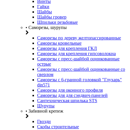
Винты
Гайки
Шайбы
Шайбы гровер
Шпильки резьбовые
• Саморезы, шурупы
Саморезы по дереву желтопассированные
Саморезы кровельные
Саморезы для крепления ГКЛ
Саморезы для крепления гипсоволокна
Саморезы с пресс-шайбой оцинкованные
острые
Саморезы с пресс-шайбой оцинкованные со
сверлом
Саморезы с 6-гранной головкой "Глухарь"
din571
Саморезы для оконного профиля
Саморезы для для сэндвич-панелей
Сантехническая шпилька STS
Шурупы
• Забивной крепеж
Гвозди
Скобы строительные