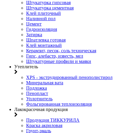
Штукатурка гипсовая
Штукатурка цементная
Клей плиточный
Наливной пол
Цемент
Гидроизоляция
Затирка
Шпатлевка готовая
Клей монтажный
Керамзит, песок, соль техническая
Гипс, алебастр, известь, мел
Штукатурные профили и маяки
Утеплитель
XPS - экструдированный пенополистирол
Минеральная вата
Подложка
Пенопласт
Уплотнитель
Фольгированная теплоизоляция
Лакокрасочная продукция
Продукция ТИККУРИЛА
Краска акриловая
Грунт-эмаль