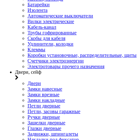
Батарейки
Изолента
Автоматические выключатели
Вилки электрические
Кабель-канал
Трубы гофрированные
Скобы для кабеля
Удлинители, колодки
Клеммы
Коробки установочные, распределительные, щиты
Счетчики электроэнергии
Электротовары прочего назначения
Двери, сейф
Двери
Замки навесные
Замки врезные
Замки накладные
Петли дверные
Петли, засовы гаражные
Ручки дверные
Защелки дверные
Глазки дверные
Задвижки, шпингалеты
Накладки под фиксатор