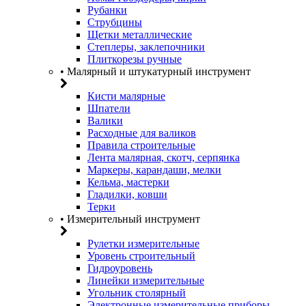
Рубанки
Струбцины
Щетки металлические
Степлеры, заклепочники
Плиткорезы ручные
• Малярный и штукатурный инструмент
Кисти малярные
Шпатели
Валики
Расходные для валиков
Правила строительные
Лента малярная, скотч, серпянка
Маркеры, карандаши, мелки
Кельма, мастерки
Гладилки, ковши
Терки
• Измерительный инструмент
Рулетки измерительные
Уровень строительный
Гидроуровень
Линейки измерительные
Угольник столярный
Электронные измерительные приборы