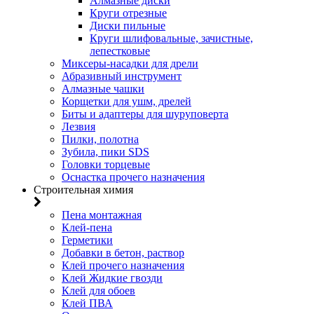
Алмазные диски
Круги отрезные
Диски пильные
Круги шлифовальные, зачистные,
лепестковые
Миксеры-насадки для дрели
Абразивный инструмент
Алмазные чашки
Корщетки для ушм, дрелей
Биты и адаптеры для шуруповерта
Лезвия
Пилки, полотна
Зубила, пики SDS
Головки торцевые
Оснастка прочего назначения
Строительная химия
Пена монтажная
Клей-пена
Герметики
Добавки в бетон, раствор
Клей прочего назначения
Клей Жидкие гвозди
Клей для обоев
Клей ПВА