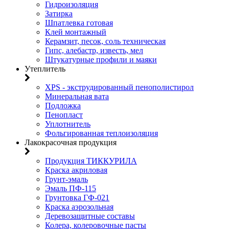
Гидроизоляция
Затирка
Шпатлевка готовая
Клей монтажный
Керамзит, песок, соль техническая
Гипс, алебастр, известь, мел
Штукатурные профили и маяки
Утеплитель
XPS - экструдированный пенополистирол
Минеральная вата
Подложка
Пенопласт
Уплотнитель
Фольгированная теплоизоляция
Лакокрасочная продукция
Продукция ТИККУРИЛА
Краска акриловая
Грунт-эмаль
Эмаль ПФ-115
Грунтовка ГФ-021
Краска аэрозольная
Деревозащитные составы
Колера, колеровочные пасты