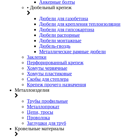
Анкерные болты
• Дюбельный крепеж
Дюбели для газобетона
Дюбели для крепления теплоизоляции
Дюбели для гипсокартона
Дюбели распорные
Дюбели монтажные
Дюбель-гвоздь
Металлические рамные дюбели
Заклепки
Перфорированный крепеж
Хомуты червячные
Хомуты пластиковые
Скобы для степлера
Крепеж прочего назначения
Металлоизделия
Трубы профильные
Металлопрокат
Цепи, тросы
Проволока
Заглушки для труб
Кровельные материалы