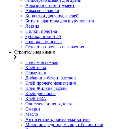
Миксеры-насадки для дрели
Абразивный инструмент
Алмазные чашки
Корщетки для ушм, дрелей
Биты и адаптеры для шуруповерта
Лезвия
Пилки, полотна
Зубила, пики SDS
Головки торцевые
Оснастка прочего назначения
Строительная химия
Пена монтажная
Клей-пена
Герметики
Добавки в бетон, раствор
Клей прочего назначения
Клей Жидкие гвозди
Клей для обоев
Клей ПВА
Очистители пены, клея
Смазки
Масло
Антисептики, обеззараживатели
Моющие средства, мыло, отбеливатели