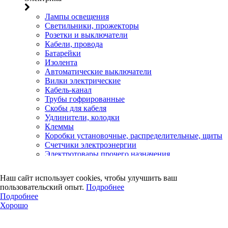
Лампы освещения
Светильники, прожекторы
Розетки и выключатели
Кабели, провода
Батарейки
Изолента
Автоматические выключатели
Вилки электрические
Кабель-канал
Трубы гофрированные
Скобы для кабеля
Удлинители, колодки
Клеммы
Коробки установочные, распределительные, щиты
Счетчики электроэнергии
Электротовары прочего назначения
Двери, сейф
Наш сайт использует cookies, чтобы улучшить ваш
Двери
пользовательский опыт.
Подробнее
Замки навесные
Подробнее
Замки врезные
Хорошо
Замки накладные
Петли дверные
Петли, засовы гаражные