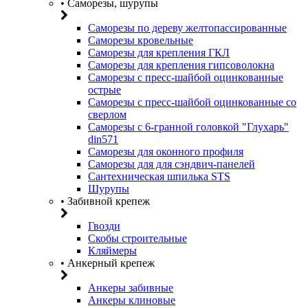
• Саморезы, шурупы
Саморезы по дереву желтопассированные
Саморезы кровельные
Саморезы для крепления ГКЛ
Саморезы для крепления гипсоволокна
Саморезы с пресс-шайбой оцинкованные
острые
Саморезы с пресс-шайбой оцинкованные со
сверлом
Саморезы с 6-гранной головкой "Глухарь"
din571
Саморезы для оконного профиля
Саморезы для для сэндвич-панелей
Сантехническая шпилька STS
Шурупы
• Забивной крепеж
Гвозди
Скобы строительные
Кляймеры
• Анкерный крепеж
Анкеры забивные
Анкеры клиновые