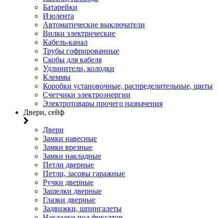
Батарейки
Изолента
Автоматические выключатели
Вилки электрические
Кабель-канал
Трубы гофрированные
Скобы для кабеля
Удлинители, колодки
Клеммы
Коробки установочные, распределительные, щиты
Счетчики электроэнергии
Электротовары прочего назначения
Двери, сейф
Двери
Замки навесные
Замки врезные
Замки накладные
Петли дверные
Петли, засовы гаражные
Ручки дверные
Защелки дверные
Глазки дверные
Задвижки, шпингалеты
Накладки под фиксатор