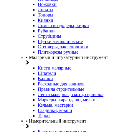
Ножовки
Лопаты
Топоры
Киянки
Ломы-гвоздодеры, кирки
Рубанки
Струбцины
Щетки металлические
Степлеры, заклепочники
Плиткорезы ручные
• Малярный и штукатурный инструмент
Кисти малярные
Шпатели
Валики
Расходные для валиков
Правила строительные
Лента малярная, скотч, серпянка
Маркеры, карандаши, мелки
Кельма, мастерки
Гладилки, ковши
Терки
• Измерительный инструмент
Рулетки измерительные