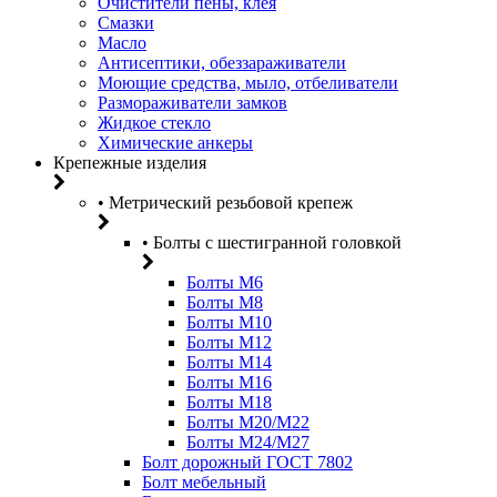
Очистители пены, клея
Смазки
Масло
Антисептики, обеззараживатели
Моющие средства, мыло, отбеливатели
Размораживатели замков
Жидкое стекло
Химические анкеры
Крепежные изделия
• Метрический резьбовой крепеж
• Болты с шестигранной головкой
Болты М6
Болты М8
Болты М10
Болты М12
Болты М14
Болты М16
Болты М18
Болты М20/M22
Болты М24/М27
Болт дорожный ГОСТ 7802
Болт мебельный