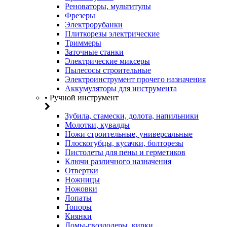
Реноваторы, мультитулы
Фрезеры
Электрорубанки
Плиткорезы электрические
Триммеры
Заточные станки
Электрические миксеры
Пылесосы строительные
Электроинструмент прочего назначения
Аккумуляторы для инструмента
• Ручной инструмент
Зубила, стамески, долота, напильники
Молотки, кувалды
Ножи строительные, универсальные
Плоскогубцы, кусачки, болторезы
Пистолеты для пены и герметиков
Ключи различного назначения
Отвертки
Ножницы
Ножовки
Лопаты
Топоры
Киянки
Ломы-гвоздодеры, кирки