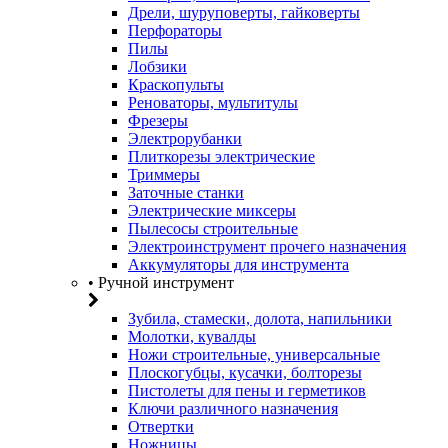
Дрели, шуруповерты, гайковерты
Перфораторы
Пилы
Лобзики
Краскопульты
Реноваторы, мультитулы
Фрезеры
Электрорубанки
Плиткорезы электрические
Триммеры
Заточные станки
Электрические миксеры
Пылесосы строительные
Электроинструмент прочего назначения
Аккумуляторы для инструмента
• Ручной инструмент
Зубила, стамески, долота, напильники
Молотки, кувалды
Ножи строительные, универсальные
Плоскогубцы, кусачки, болторезы
Пистолеты для пены и герметиков
Ключи различного назначения
Отвертки
Ножницы