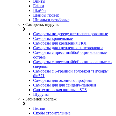
Винты
Гайки
Шайбы
Шайбы гровер
Шпильки резьбовые
• Саморезы, шурупы
Саморезы по дереву желтопассированные
Саморезы кровельные
Саморезы для крепления ГКЛ
Саморезы для крепления гипсоволокна
Саморезы с пресс-шайбой оцинкованные
острые
Саморезы с пресс-шайбой оцинкованные со
сверлом
Саморезы с 6-гранной головкой "Глухарь"
din571
Саморезы для оконного профиля
Саморезы для для сэндвич-панелей
Сантехническая шпилька STS
Шурупы
• Забивной крепеж
Гвозди
Скобы строительные