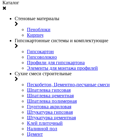
Каталог
Стеновые материалы
Пеноблоки
Кирпич
Гипсокартонные системы и комплектующие
Гипсокартон
Гипсоволокно
Профили для гипсокартона
Элементы для монтажа профилей
Сухие смеси строительные
Пескобетон, Цементно-песчаные смеси
Шпатлевка гипсовая
Шпатлевка цементная
Шпатлевка полимерная
Грунтовка акриловая
Штукатурка гипсовая
Штукатурка цементная
Клей плиточный
Наливной пол
Цемент