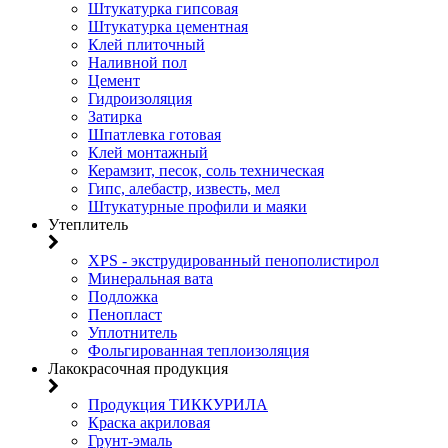
Штукатурка гипсовая
Штукатурка цементная
Клей плиточный
Наливной пол
Цемент
Гидроизоляция
Затирка
Шпатлевка готовая
Клей монтажный
Керамзит, песок, соль техническая
Гипс, алебастр, известь, мел
Штукатурные профили и маяки
Утеплитель
XPS - экструдированный пенополистирол
Минеральная вата
Подложка
Пенопласт
Уплотнитель
Фольгированная теплоизоляция
Лакокрасочная продукция
Продукция ТИККУРИЛА
Краска акриловая
Грунт-эмаль