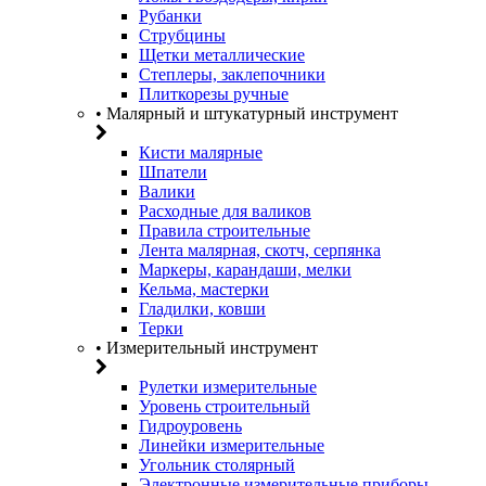
Рубанки
Струбцины
Щетки металлические
Степлеры, заклепочники
Плиткорезы ручные
• Малярный и штукатурный инструмент
Кисти малярные
Шпатели
Валики
Расходные для валиков
Правила строительные
Лента малярная, скотч, серпянка
Маркеры, карандаши, мелки
Кельма, мастерки
Гладилки, ковши
Терки
• Измерительный инструмент
Рулетки измерительные
Уровень строительный
Гидроуровень
Линейки измерительные
Угольник столярный
Электронные измерительные приборы