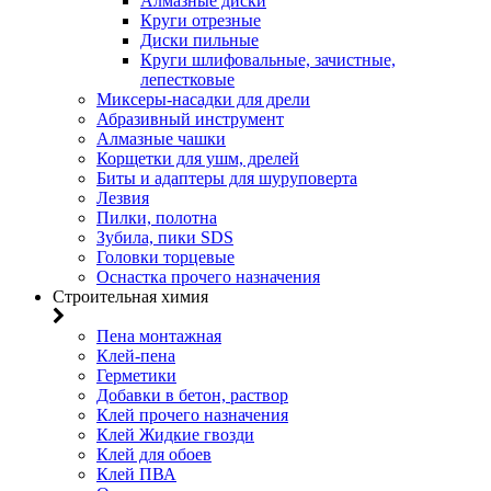
Алмазные диски
Круги отрезные
Диски пильные
Круги шлифовальные, зачистные,
лепестковые
Миксеры-насадки для дрели
Абразивный инструмент
Алмазные чашки
Корщетки для ушм, дрелей
Биты и адаптеры для шуруповерта
Лезвия
Пилки, полотна
Зубила, пики SDS
Головки торцевые
Оснастка прочего назначения
Строительная химия
Пена монтажная
Клей-пена
Герметики
Добавки в бетон, раствор
Клей прочего назначения
Клей Жидкие гвозди
Клей для обоев
Клей ПВА