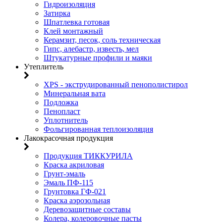
Гидроизоляция
Затирка
Шпатлевка готовая
Клей монтажный
Керамзит, песок, соль техническая
Гипс, алебастр, известь, мел
Штукатурные профили и маяки
Утеплитель
XPS - экструдированный пенополистирол
Минеральная вата
Подложка
Пенопласт
Уплотнитель
Фольгированная теплоизоляция
Лакокрасочная продукция
Продукция ТИККУРИЛА
Краска акриловая
Грунт-эмаль
Эмаль ПФ-115
Грунтовка ГФ-021
Краска аэрозольная
Деревозащитные составы
Колера, колеровочные пасты