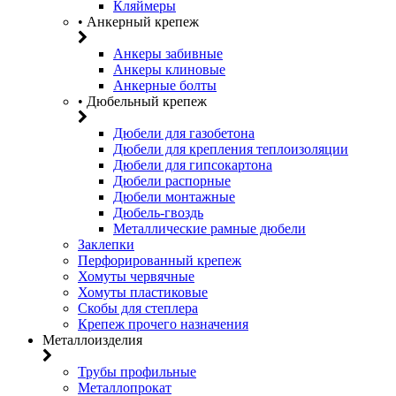
Кляймеры
• Анкерный крепеж
Анкеры забивные
Анкеры клиновые
Анкерные болты
• Дюбельный крепеж
Дюбели для газобетона
Дюбели для крепления теплоизоляции
Дюбели для гипсокартона
Дюбели распорные
Дюбели монтажные
Дюбель-гвоздь
Металлические рамные дюбели
Заклепки
Перфорированный крепеж
Хомуты червячные
Хомуты пластиковые
Скобы для степлера
Крепеж прочего назначения
Металлоизделия
Трубы профильные
Металлопрокат