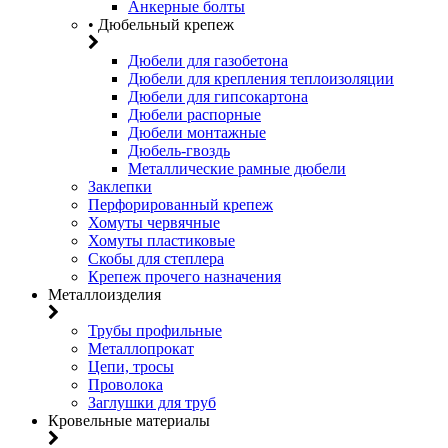
Анкерные болты
• Дюбельный крепеж
Дюбели для газобетона
Дюбели для крепления теплоизоляции
Дюбели для гипсокартона
Дюбели распорные
Дюбели монтажные
Дюбель-гвоздь
Металлические рамные дюбели
Заклепки
Перфорированный крепеж
Хомуты червячные
Хомуты пластиковые
Скобы для степлера
Крепеж прочего назначения
Металлоизделия
Трубы профильные
Металлопрокат
Цепи, тросы
Проволока
Заглушки для труб
Кровельные материалы