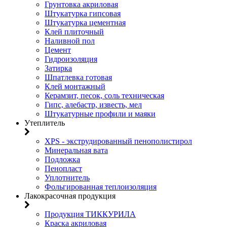
Грунтовка акриловая
Штукатурка гипсовая
Штукатурка цементная
Клей плиточный
Наливной пол
Цемент
Гидроизоляция
Затирка
Шпатлевка готовая
Клей монтажный
Керамзит, песок, соль техническая
Гипс, алебастр, известь, мел
Штукатурные профили и маяки
Утеплитель
XPS - экструдированный пенополистирол
Минеральная вата
Подложка
Пенопласт
Уплотнитель
Фольгированная теплоизоляция
Лакокрасочная продукция
Продукция ТИККУРИЛА
Краска акриловая