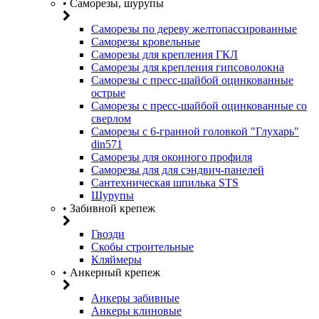
• Саморезы, шурупы
Саморезы по дереву желтопассированные
Саморезы кровельные
Саморезы для крепления ГКЛ
Саморезы для крепления гипсоволокна
Саморезы с пресс-шайбой оцинкованные
острые
Саморезы с пресс-шайбой оцинкованные со
сверлом
Саморезы с 6-гранной головкой "Глухарь"
din571
Саморезы для оконного профиля
Саморезы для для сэндвич-панелей
Сантехническая шпилька STS
Шурупы
• Забивной крепеж
Гвозди
Скобы строительные
Кляймеры
• Анкерный крепеж
Анкеры забивные
Анкеры клиновые