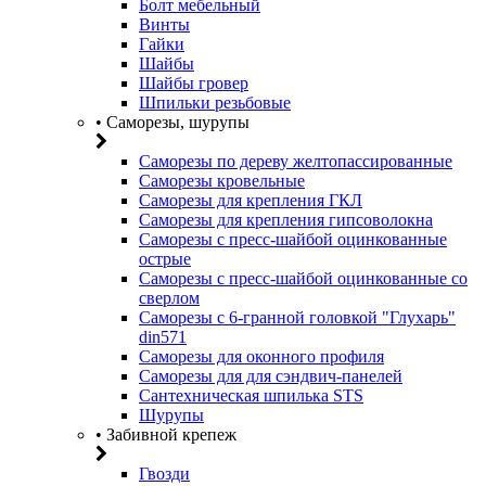
Болт мебельный
Винты
Гайки
Шайбы
Шайбы гровер
Шпильки резьбовые
• Саморезы, шурупы
Саморезы по дереву желтопассированные
Саморезы кровельные
Саморезы для крепления ГКЛ
Саморезы для крепления гипсоволокна
Саморезы с пресс-шайбой оцинкованные
острые
Саморезы с пресс-шайбой оцинкованные со
сверлом
Саморезы с 6-гранной головкой "Глухарь"
din571
Саморезы для оконного профиля
Саморезы для для сэндвич-панелей
Сантехническая шпилька STS
Шурупы
• Забивной крепеж
Гвозди