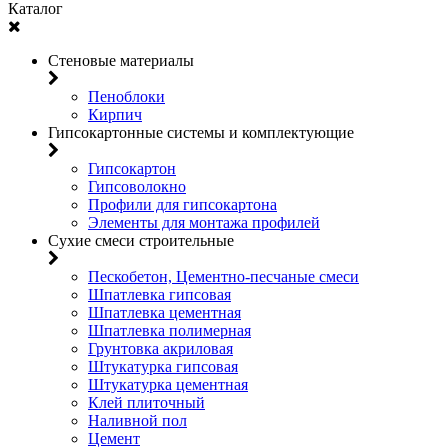
Каталог
Стеновые материалы
Пеноблоки
Кирпич
Гипсокартонные системы и комплектующие
Гипсокартон
Гипсоволокно
Профили для гипсокартона
Элементы для монтажа профилей
Сухие смеси строительные
Пескобетон, Цементно-песчаные смеси
Шпатлевка гипсовая
Шпатлевка цементная
Шпатлевка полимерная
Грунтовка акриловая
Штукатурка гипсовая
Штукатурка цементная
Клей плиточный
Наливной пол
Цемент