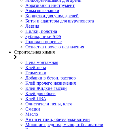
Миксеры-насадки для дрели
Абразивный инструмент
Алмазные чашки
Корщетки для ушм, дрелей
Биты и адаптеры для шуруповерта
Лезвия
Пилки, полотна
Зубила, пики SDS
Головки торцевые
Оснастка прочего назначения
Строительная химия
Пена монтажная
Клей-пена
Герметики
Добавки в бетон, раствор
Клей прочего назначения
Клей Жидкие гвозди
Клей для обоев
Клей ПВА
Очистители пены, клея
Смазки
Масло
Антисептики, обеззараживатели
Моющие средства, мыло, отбеливатели