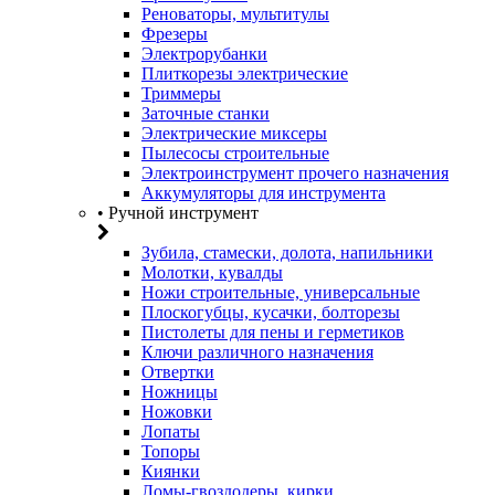
Реноваторы, мультитулы
Фрезеры
Электрорубанки
Плиткорезы электрические
Триммеры
Заточные станки
Электрические миксеры
Пылесосы строительные
Электроинструмент прочего назначения
Аккумуляторы для инструмента
• Ручной инструмент
Зубила, стамески, долота, напильники
Молотки, кувалды
Ножи строительные, универсальные
Плоскогубцы, кусачки, болторезы
Пистолеты для пены и герметиков
Ключи различного назначения
Отвертки
Ножницы
Ножовки
Лопаты
Топоры
Киянки
Ломы-гвоздодеры, кирки