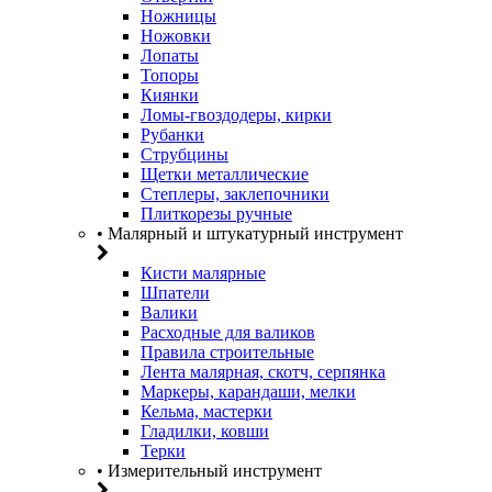
Ножницы
Ножовки
Лопаты
Топоры
Киянки
Ломы-гвоздодеры, кирки
Рубанки
Струбцины
Щетки металлические
Степлеры, заклепочники
Плиткорезы ручные
• Малярный и штукатурный инструмент
Кисти малярные
Шпатели
Валики
Расходные для валиков
Правила строительные
Лента малярная, скотч, серпянка
Маркеры, карандаши, мелки
Кельма, мастерки
Гладилки, ковши
Терки
• Измерительный инструмент