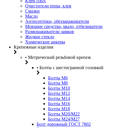
Клей ПВА
Очистители пены, клея
Смазки
Масло
Антисептики, обеззараживатели
Моющие средства, мыло, отбеливатели
Размораживатели замков
Жидкое стекло
Химические анкеры
Крепежные изделия
• Метрический резьбовой крепеж
• Болты с шестигранной головкой
Болты М6
Болты М8
Болты М10
Болты М12
Болты М14
Болты М16
Болты М18
Болты М20/M22
Болты М24/М27
Болт дорожный ГОСТ 7802