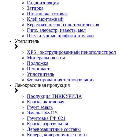
Гидроизоляция
Затирка
Шпатлевка готовая
Клей монтажный
Керамзит, песок, соль техническая
Гипс, алебастр, известь, мел
Штукатурные профили и маяки
Утеплитель
XPS - экструдированный пенополистирол
Минеральная вата
Подложка
Пенопласт
Уплотнитель
Фольгированная теплоизоляция
Лакокрасочная продукция
Продукция ТИККУРИЛА
Краска акриловая
Грунт-эмаль
Эмаль ПФ-115
Грунтовка ГФ-021
Краска аэрозольная
Деревозащитные составы
Колера, колеровочные пасты