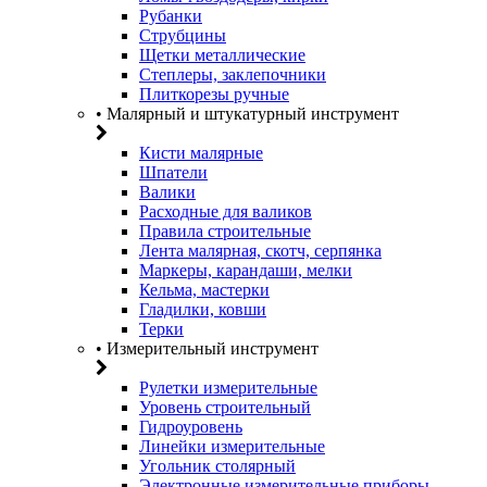
Рубанки
Струбцины
Щетки металлические
Степлеры, заклепочники
Плиткорезы ручные
• Малярный и штукатурный инструмент
Кисти малярные
Шпатели
Валики
Расходные для валиков
Правила строительные
Лента малярная, скотч, серпянка
Маркеры, карандаши, мелки
Кельма, мастерки
Гладилки, ковши
Терки
• Измерительный инструмент
Рулетки измерительные
Уровень строительный
Гидроуровень
Линейки измерительные
Угольник столярный
Электронные измерительные приборы