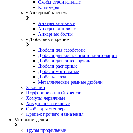
Скобы строительные
Кляймеры
• Анкерный крепеж
Анкеры забивные
Анкеры клиновые
Анкерные болты
• Дюбельный крепеж
Дюбели для газобетона
Дюбели для крепления теплоизоляции
Дюбели для гипсокартона
Дюбели распорные
Дюбели монтажные
Дюбель-гвоздь
Металлические рамные дюбели
Заклепки
Перфорированный крепеж
Хомуты червячные
Хомуты пластиковые
Скобы для степлера
Крепеж прочего назначения
Металлоизделия
Трубы профильные