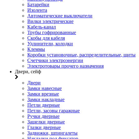
Батарейки
Изолента
Автоматические выключатели
Вилки электрические
Кабель-канал
Трубы гофрированные
Скобы для кабеля
Удлинители, колодки
Клеммы
Коробки установочные, распределительные, щиты
Счетчики электроэнергии
Электротовары прочего назначения
Двери, сейф
Двери
Замки навесные
Замки врезные
Замки накладные
Петли дверные
Петли, засовы гаражные
Ручки дверные
Защелки дверные
Глазки дверные
Задвижки, шпингалеты
Накладки под фиксатор