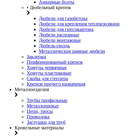
Анкерные болты
• Дюбельный крепеж
Дюбели для газобетона
Дюбели для крепления теплоизоляции
Дюбели для гипсокартона
Дюбели распорные
Дюбели монтажные
Дюбель-гвоздь
Металлические рамные дюбели
Заклепки
Перфорированный крепеж
Хомуты червячные
Хомуты пластиковые
Скобы для степлера
Крепеж прочего назначения
Металлоизделия
Трубы профильные
Металлопрокат
Цепи, тросы
Проволока
Заглушки для труб
Кровельные материалы