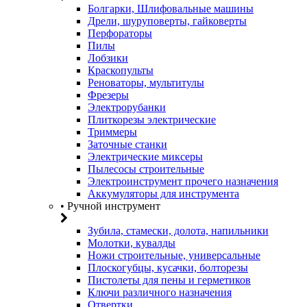
Болгарки, Шлифовальные машины
Дрели, шуруповерты, гайковерты
Перфораторы
Пилы
Лобзики
Краскопульты
Реноваторы, мультитулы
Фрезеры
Электрорубанки
Плиткорезы электрические
Триммеры
Заточные станки
Электрические миксеры
Пылесосы строительные
Электроинструмент прочего назначения
Аккумуляторы для инструмента
• Ручной инструмент
Зубила, стамески, долота, напильники
Молотки, кувалды
Ножи строительные, универсальные
Плоскогубцы, кусачки, болторезы
Пистолеты для пены и герметиков
Ключи различного назначения
Отвертки