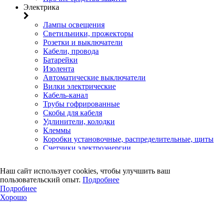
Электрика
Лампы освещения
Светильники, прожекторы
Розетки и выключатели
Кабели, провода
Батарейки
Изолента
Автоматические выключатели
Вилки электрические
Кабель-канал
Трубы гофрированные
Скобы для кабеля
Удлинители, колодки
Клеммы
Коробки установочные, распределительные, щиты
Счетчики электроэнергии
Электротовары прочего назначения
Двери, сейф
Наш сайт использует cookies, чтобы улучшить ваш
пользовательский опыт.
Подробнее
Двери
Подробнее
Замки навесные
Хорошо
Замки врезные
Замки накладные
Петли дверные