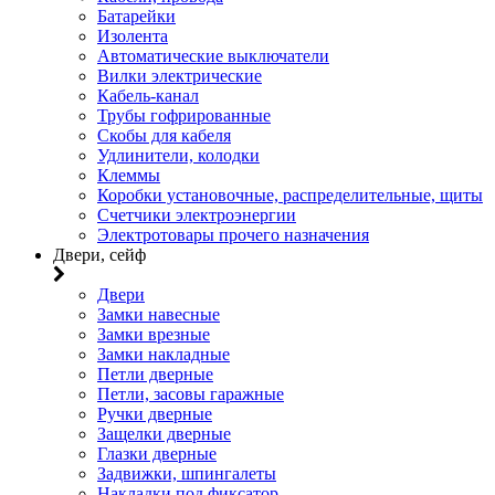
Батарейки
Изолента
Автоматические выключатели
Вилки электрические
Кабель-канал
Трубы гофрированные
Скобы для кабеля
Удлинители, колодки
Клеммы
Коробки установочные, распределительные, щиты
Счетчики электроэнергии
Электротовары прочего назначения
Двери, сейф
Двери
Замки навесные
Замки врезные
Замки накладные
Петли дверные
Петли, засовы гаражные
Ручки дверные
Защелки дверные
Глазки дверные
Задвижки, шпингалеты
Накладки под фиксатор