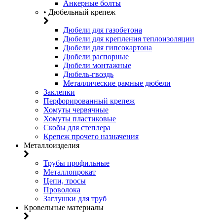
Анкерные болты
• Дюбельный крепеж
Дюбели для газобетона
Дюбели для крепления теплоизоляции
Дюбели для гипсокартона
Дюбели распорные
Дюбели монтажные
Дюбель-гвоздь
Металлические рамные дюбели
Заклепки
Перфорированный крепеж
Хомуты червячные
Хомуты пластиковые
Скобы для степлера
Крепеж прочего назначения
Металлоизделия
Трубы профильные
Металлопрокат
Цепи, тросы
Проволока
Заглушки для труб
Кровельные материалы