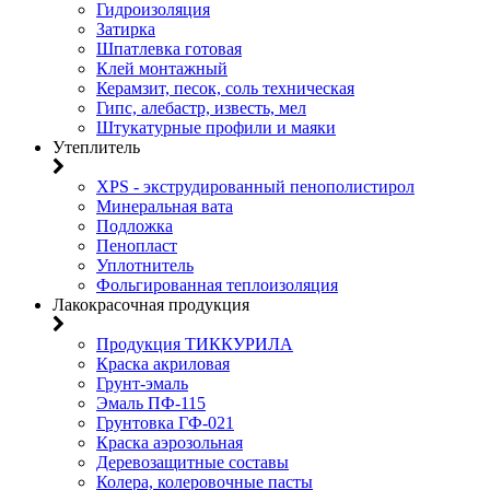
Гидроизоляция
Затирка
Шпатлевка готовая
Клей монтажный
Керамзит, песок, соль техническая
Гипс, алебастр, известь, мел
Штукатурные профили и маяки
Утеплитель
XPS - экструдированный пенополистирол
Минеральная вата
Подложка
Пенопласт
Уплотнитель
Фольгированная теплоизоляция
Лакокрасочная продукция
Продукция ТИККУРИЛА
Краска акриловая
Грунт-эмаль
Эмаль ПФ-115
Грунтовка ГФ-021
Краска аэрозольная
Деревозащитные составы
Колера, колеровочные пасты