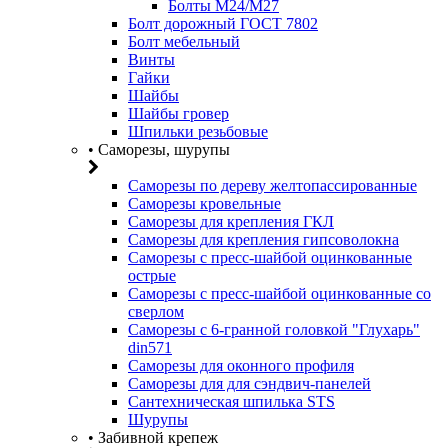
Болты М24/М27
Болт дорожный ГОСТ 7802
Болт мебельный
Винты
Гайки
Шайбы
Шайбы гровер
Шпильки резьбовые
• Саморезы, шурупы
Саморезы по дереву желтопассированные
Саморезы кровельные
Саморезы для крепления ГКЛ
Саморезы для крепления гипсоволокна
Саморезы с пресс-шайбой оцинкованные
острые
Саморезы с пресс-шайбой оцинкованные со
сверлом
Саморезы с 6-гранной головкой "Глухарь"
din571
Саморезы для оконного профиля
Саморезы для для сэндвич-панелей
Сантехническая шпилька STS
Шурупы
• Забивной крепеж