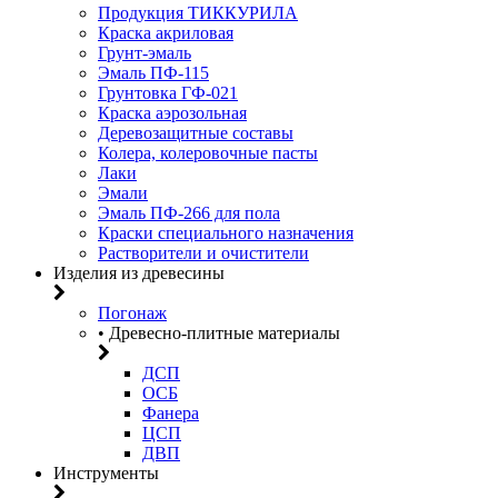
Продукция ТИККУРИЛА
Краска акриловая
Грунт-эмаль
Эмаль ПФ-115
Грунтовка ГФ-021
Краска аэрозольная
Деревозащитные составы
Колера, колеровочные пасты
Лаки
Эмали
Эмаль ПФ-266 для пола
Краски специального назначения
Растворители и очистители
Изделия из древесины
Погонаж
• Древесно-плитные материалы
ДСП
ОСБ
Фанера
ЦСП
ДВП
Инструменты