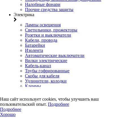
Налобные фонари
Прочие средства защиты
Электрика
Лампы освещения
Светильники, прожекторы
Розетки и выключатели
Кабели, провода
Батарейки
Изолента
Автоматические выключатели
Вилки электрические
Кабель-канал
Трубы гофрированные
Скобы для кабеля
Удлинители, колодки
Клеммы
Коробки установочные, распределительные, щиты
Счетчики электроэнергии
Наш сайт использует cookies, чтобы улучшить ваш
Электротовары прочего назначения
пользовательский опыт.
Подробнее
Двери, сейф
Подробнее
Хорошо
Двери
Замки навесные
Замки врезные