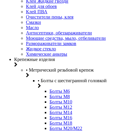
Клей Жидкие гвозди
Клей для обоев
Клей ПВА
Очистители пены, клея
Смазки
Масло
Антисептики, обеззараживатели
Моющие средства, мыло, отбеливатели
Размораживатели замков
Жидкое стекло
Химические анкеры
Крепежные изделия
• Метрический резьбовой крепеж
• Болты с шестигранной головкой
Болты М6
Болты М8
Болты М10
Болты М12
Болты М14
Болты М16
Болты М18
Болты М20/M22