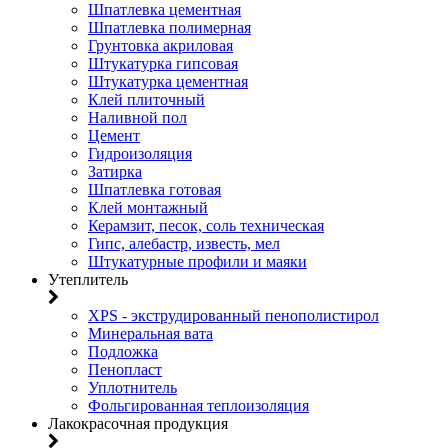
Шпатлевка цементная
Шпатлевка полимерная
Грунтовка акриловая
Штукатурка гипсовая
Штукатурка цементная
Клей плиточный
Наливной пол
Цемент
Гидроизоляция
Затирка
Шпатлевка готовая
Клей монтажный
Керамзит, песок, соль техническая
Гипс, алебастр, известь, мел
Штукатурные профили и маяки
Утеплитель
XPS - экструдированный пенополистирол
Минеральная вата
Подложка
Пенопласт
Уплотнитель
Фольгированная теплоизоляция
Лакокрасочная продукция