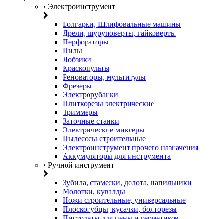
• Электроинструмент
Болгарки, Шлифовальные машины
Дрели, шуруповерты, гайковерты
Перфораторы
Пилы
Лобзики
Краскопульты
Реноваторы, мультитулы
Фрезеры
Электрорубанки
Плиткорезы электрические
Триммеры
Заточные станки
Электрические миксеры
Пылесосы строительные
Электроинструмент прочего назначения
Аккумуляторы для инструмента
• Ручной инструмент
Зубила, стамески, долота, напильники
Молотки, кувалды
Ножи строительные, универсальные
Плоскогубцы, кусачки, болторезы
Пистолеты для пены и герметиков