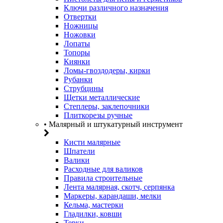
Ключи различного назначения
Отвертки
Ножницы
Ножовки
Лопаты
Топоры
Киянки
Ломы-гвоздодеры, кирки
Рубанки
Струбцины
Щетки металлические
Степлеры, заклепочники
Плиткорезы ручные
• Малярный и штукатурный инструмент
Кисти малярные
Шпатели
Валики
Расходные для валиков
Правила строительные
Лента малярная, скотч, серпянка
Маркеры, карандаши, мелки
Кельма, мастерки
Гладилки, ковши
Терки