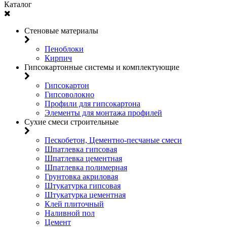
Каталог
Стеновые материалы
Пеноблоки
Кирпич
Гипсокартонные системы и комплектующие
Гипсокартон
Гипсоволокно
Профили для гипсокартона
Элементы для монтажа профилей
Сухие смеси строительные
Пескобетон, Цементно-песчаные смеси
Шпатлевка гипсовая
Шпатлевка цементная
Шпатлевка полимерная
Грунтовка акриловая
Штукатурка гипсовая
Штукатурка цементная
Клей плиточный
Наливной пол
Цемент