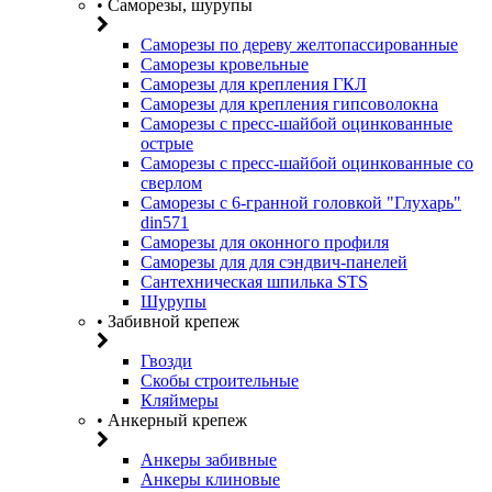
• Саморезы, шурупы
Саморезы по дереву желтопассированные
Саморезы кровельные
Саморезы для крепления ГКЛ
Саморезы для крепления гипсоволокна
Саморезы с пресс-шайбой оцинкованные
острые
Саморезы с пресс-шайбой оцинкованные со
сверлом
Саморезы с 6-гранной головкой "Глухарь"
din571
Саморезы для оконного профиля
Саморезы для для сэндвич-панелей
Сантехническая шпилька STS
Шурупы
• Забивной крепеж
Гвозди
Скобы строительные
Кляймеры
• Анкерный крепеж
Анкеры забивные
Анкеры клиновые