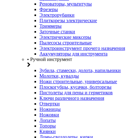
Реноваторы, мультитулы
Фрезеры
Электрорубанки
Плиткорезы электрические
Триммеры
Заточные станки
Электрические миксеры
Пылесосы строительные
Электроинструмент прочего назначения
Аккумуляторы для инструмента
• Ручной инструмент
Зубила, стамески, долота, напильники
Молотки, кувалды
Ножи строительные, универсальные
Плоскогубцы, кусачки, болторезы
Пистолеты для пены и герметиков
Ключи различного назначения
Отвертки
Ножницы
Ножовки
Лопаты
Топоры
Киянки
Ломы-гвоздодеры, кирки