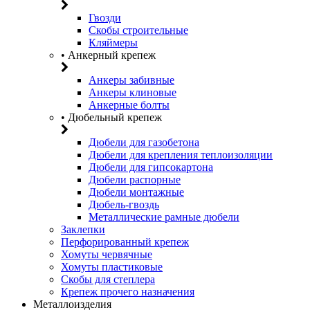
Гвозди
Скобы строительные
Кляймеры
• Анкерный крепеж
Анкеры забивные
Анкеры клиновые
Анкерные болты
• Дюбельный крепеж
Дюбели для газобетона
Дюбели для крепления теплоизоляции
Дюбели для гипсокартона
Дюбели распорные
Дюбели монтажные
Дюбель-гвоздь
Металлические рамные дюбели
Заклепки
Перфорированный крепеж
Хомуты червячные
Хомуты пластиковые
Скобы для степлера
Крепеж прочего назначения
Металлоизделия