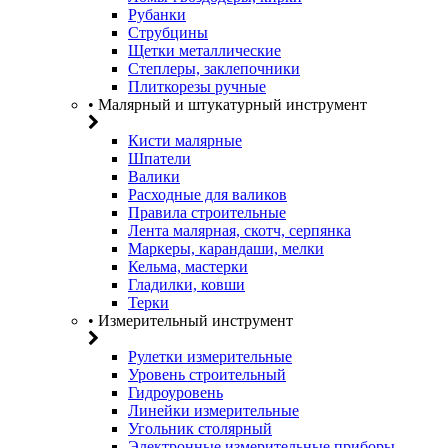
Рубанки
Струбцины
Щетки металлические
Степлеры, заклепочники
Плиткорезы ручные
• Малярный и штукатурный инструмент
Кисти малярные
Шпатели
Валики
Расходные для валиков
Правила строительные
Лента малярная, скотч, серпянка
Маркеры, карандаши, мелки
Кельма, мастерки
Гладилки, ковши
Терки
• Измерительный инструмент
Рулетки измерительные
Уровень строительный
Гидроуровень
Линейки измерительные
Угольник столярный
Электронные измерительные приборы