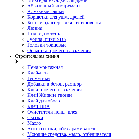
Миксеры-насадки для дрели
Абразивный инструмент
Алмазные чашки
Корщетки для ушм, дрелей
Биты и адаптеры для шуруповерта
Лезвия
Пилки, полотна
Зубила, пики SDS
Головки торцевые
Оснастка прочего назначения
Строительная химия
Пена монтажная
Клей-пена
Герметики
Добавки в бетон, раствор
Клей прочего назначения
Клей Жидкие гвозди
Клей для обоев
Клей ПВА
Очистители пены, клея
Смазки
Масло
Антисептики, обеззараживатели
Моющие средства, мыло, отбеливатели