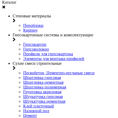
Каталог
Стеновые материалы
Пеноблоки
Кирпич
Гипсокартонные системы и комплектующие
Гипсокартон
Гипсоволокно
Профили для гипсокартона
Элементы для монтажа профилей
Сухие смеси строительные
Пескобетон, Цементно-песчаные смеси
Шпатлевка гипсовая
Шпатлевка цементная
Шпатлевка полимерная
Грунтовка акриловая
Штукатурка гипсовая
Штукатурка цементная
Клей плиточный
Наливной пол
Цемент