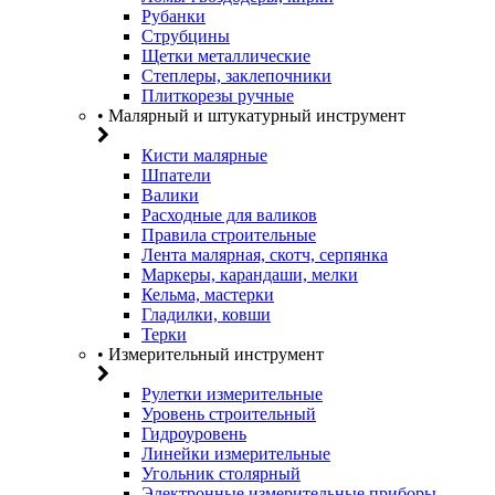
Рубанки
Струбцины
Щетки металлические
Степлеры, заклепочники
Плиткорезы ручные
• Малярный и штукатурный инструмент
Кисти малярные
Шпатели
Валики
Расходные для валиков
Правила строительные
Лента малярная, скотч, серпянка
Маркеры, карандаши, мелки
Кельма, мастерки
Гладилки, ковши
Терки
• Измерительный инструмент
Рулетки измерительные
Уровень строительный
Гидроуровень
Линейки измерительные
Угольник столярный
Электронные измерительные приборы