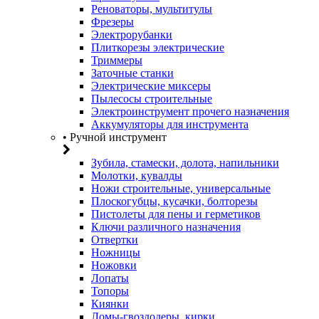
Реноваторы, мультитулы
Фрезеры
Электрорубанки
Плиткорезы электрические
Триммеры
Заточные станки
Электрические миксеры
Пылесосы строительные
Электроинструмент прочего назначения
Аккумуляторы для инструмента
• Ручной инструмент
Зубила, стамески, долота, напильники
Молотки, кувалды
Ножи строительные, универсальные
Плоскогубцы, кусачки, болторезы
Пистолеты для пены и герметиков
Ключи различного назначения
Отвертки
Ножницы
Ножовки
Лопаты
Топоры
Киянки
Ломы-гвоздодеры, кирки