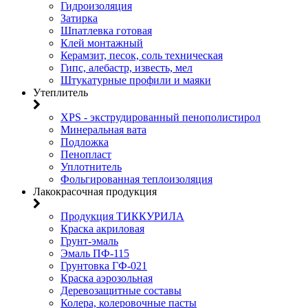
Гидроизоляция
Затирка
Шпатлевка готовая
Клей монтажный
Керамзит, песок, соль техническая
Гипс, алебастр, известь, мел
Штукатурные профили и маяки
Утеплитель
XPS - экструдированный пенополистирол
Минеральная вата
Подложка
Пенопласт
Уплотнитель
Фольгированная теплоизоляция
Лакокрасочная продукция
Продукция ТИККУРИЛА
Краска акриловая
Грунт-эмаль
Эмаль ПФ-115
Грунтовка ГФ-021
Краска аэрозольная
Деревозащитные составы
Колера, колеровочные пасты