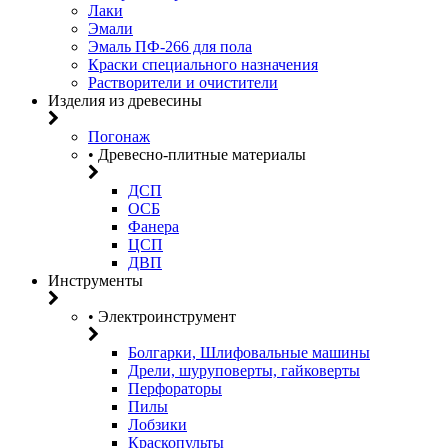
Лаки
Эмали
Эмаль ПФ-266 для пола
Краски специального назначения
Растворители и очистители
Изделия из древесины
Погонаж
• Древесно-плитные материалы
ДСП
ОСБ
Фанера
ЦСП
ДВП
Инструменты
• Электроинструмент
Болгарки, Шлифовальные машины
Дрели, шуруповерты, гайковерты
Перфораторы
Пилы
Лобзики
Краскопульты