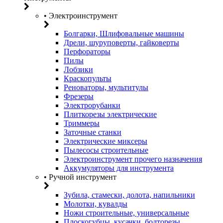
• Электроинструмент
Болгарки, Шлифовальные машины
Дрели, шуруповерты, гайковерты
Перфораторы
Пилы
Лобзики
Краскопульты
Реноваторы, мультитулы
Фрезеры
Электрорубанки
Плиткорезы электрические
Триммеры
Заточные станки
Электрические миксеры
Пылесосы строительные
Электроинструмент прочего назначения
Аккумуляторы для инструмента
• Ручной инструмент
Зубила, стамески, долота, напильники
Молотки, кувалды
Ножи строительные, универсальные
Плоскогубцы, кусачки, болторезы