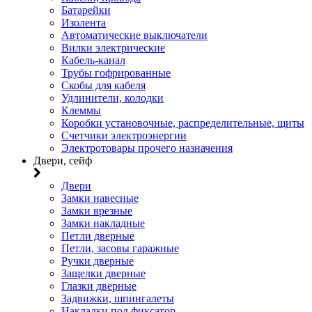
Батарейки
Изолента
Автоматические выключатели
Вилки электрические
Кабель-канал
Трубы гофрированные
Скобы для кабеля
Удлинители, колодки
Клеммы
Коробки установочные, распределительные, щиты
Счетчики электроэнергии
Электротовары прочего назначения
Двери, сейф
Двери
Замки навесные
Замки врезные
Замки накладные
Петли дверные
Петли, засовы гаражные
Ручки дверные
Защелки дверные
Глазки дверные
Задвижки, шпингалеты
Накладки под фиксатор