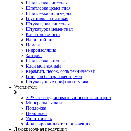
Шпатлевка гипсовая
Шпатлевка цементная
Шпатлевка полимерная
Грунтовка акриловая
Штукатурка гипсовая
Штукатурка цементная
Клей плиточный
Наливной пол
Цемент
Гидроизоляция
Затирка
Шпатлевка готовая
Клей монтажный
Керамзит, песок, соль техническая
Гипс, алебастр, известь, мел
Штукатурные профили и маяки
Утеплитель
XPS - экструдированный пенополистирол
Минеральная вата
Подложка
Пенопласт
Уплотнитель
Фольгированная теплоизоляция
Лакокрасочная продукция