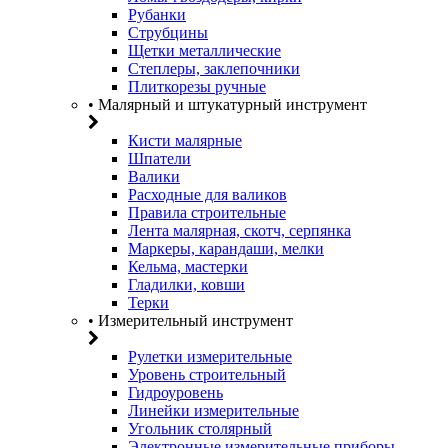
Рубанки
Струбцины
Щетки металлические
Степлеры, заклепочники
Плиткорезы ручные
• Малярный и штукатурный инструмент
Кисти малярные
Шпатели
Валики
Расходные для валиков
Правила строительные
Лента малярная, скотч, серпянка
Маркеры, карандаши, мелки
Кельма, мастерки
Гладилки, ковши
Терки
• Измерительный инструмент
Рулетки измерительные
Уровень строительный
Гидроуровень
Линейки измерительные
Угольник столярный
Электронные измерительные приборы