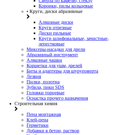
Сверла по кафелю, стеклу
Коронки, пилы кольцевые
• Круги, диски абразивные
Алмазные диски
Круги отрезные
Диски пильные
Круги шлифовальные, зачистные,
лепестковые
Миксеры-насадки для дрели
Абразивный инструмент
Алмазные чашки
Корщетки для ушм, дрелей
Биты и адаптеры для шуруповерта
Лезвия
Пилки, полотна
Зубила, пики SDS
Головки торцевые
Оснастка прочего назначения
Строительная химия
Пена монтажная
Клей-пена
Герметики
Добавки в бетон, раствор