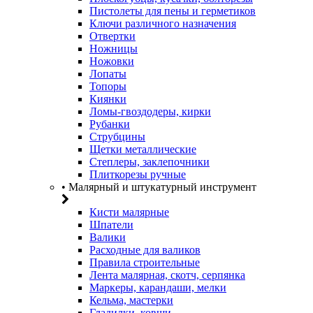
Пистолеты для пены и герметиков
Ключи различного назначения
Отвертки
Ножницы
Ножовки
Лопаты
Топоры
Киянки
Ломы-гвоздодеры, кирки
Рубанки
Струбцины
Щетки металлические
Степлеры, заклепочники
Плиткорезы ручные
• Малярный и штукатурный инструмент
Кисти малярные
Шпатели
Валики
Расходные для валиков
Правила строительные
Лента малярная, скотч, серпянка
Маркеры, карандаши, мелки
Кельма, мастерки
Гладилки, ковши