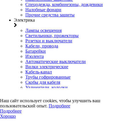
Спецодежда, комбинезоны, дождевики
Налобные фонари
Прочие средства защиты
Электрика
Лампы освещения
Светильники, прожекторы
Розетки и выключатели
Кабели, провода
Батарейки
Изолента
Автоматические выключатели
Вилки электрические
Кабель-канал
Трубы гофрированные
Скобы для кабеля
Удлинители, колодки
Клеммы
Коробки установочные, распределительные, щиты
Наш сайт использует cookies, чтобы улучшить ваш
Счетчики электроэнергии
пользовательский опыт.
Подробнее
Электротовары прочего назначения
Подробнее
Двери, сейф
Хорошо
Двери
Замки навесные