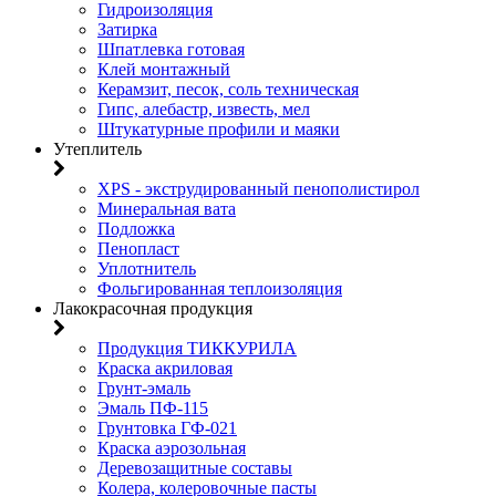
Гидроизоляция
Затирка
Шпатлевка готовая
Клей монтажный
Керамзит, песок, соль техническая
Гипс, алебастр, известь, мел
Штукатурные профили и маяки
Утеплитель
XPS - экструдированный пенополистирол
Минеральная вата
Подложка
Пенопласт
Уплотнитель
Фольгированная теплоизоляция
Лакокрасочная продукция
Продукция ТИККУРИЛА
Краска акриловая
Грунт-эмаль
Эмаль ПФ-115
Грунтовка ГФ-021
Краска аэрозольная
Деревозащитные составы
Колера, колеровочные пасты