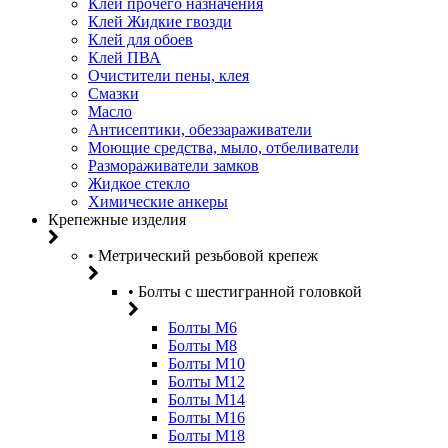
Клей прочего назначения
Клей Жидкие гвозди
Клей для обоев
Клей ПВА
Очистители пены, клея
Смазки
Масло
Антисептики, обеззараживатели
Моющие средства, мыло, отбеливатели
Размораживатели замков
Жидкое стекло
Химические анкеры
Крепежные изделия
• Метрический резьбовой крепеж
• Болты с шестигранной головкой
Болты М6
Болты М8
Болты М10
Болты М12
Болты М14
Болты М16
Болты М18