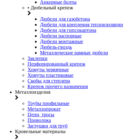
Анкерные болты
• Дюбельный крепеж
Дюбели для газобетона
Дюбели для крепления теплоизоляции
Дюбели для гипсокартона
Дюбели распорные
Дюбели монтажные
Дюбель-гвоздь
Металлические рамные дюбели
Заклепки
Перфорированный крепеж
Хомуты червячные
Хомуты пластиковые
Скобы для степлера
Крепеж прочего назначения
Металлоизделия
Трубы профильные
Металлопрокат
Цепи, тросы
Проволока
Заглушки для труб
Кровельные материалы