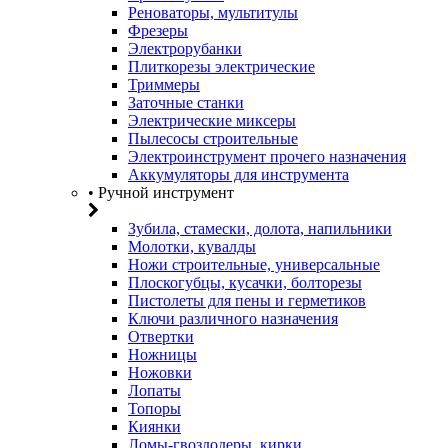
Реноваторы, мультитулы
Фрезеры
Электрорубанки
Плиткорезы электрические
Триммеры
Заточные станки
Электрические миксеры
Пылесосы строительные
Электроинструмент прочего назначения
Аккумуляторы для инструмента
• Ручной инструмент
Зубила, стамески, долота, напильники
Молотки, кувалды
Ножи строительные, универсальные
Плоскогубцы, кусачки, болторезы
Пистолеты для пены и герметиков
Ключи различного назначения
Отвертки
Ножницы
Ножовки
Лопаты
Топоры
Киянки
Ломы-гвоздодеры, кирки