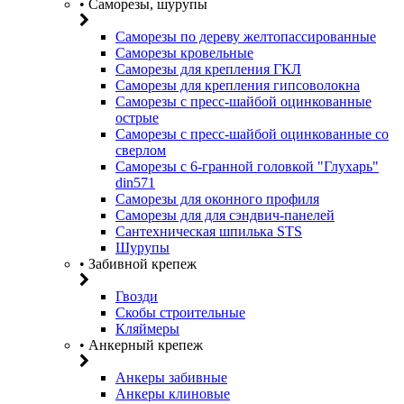
• Саморезы, шурупы
Саморезы по дереву желтопассированные
Саморезы кровельные
Саморезы для крепления ГКЛ
Саморезы для крепления гипсоволокна
Саморезы с пресс-шайбой оцинкованные
острые
Саморезы с пресс-шайбой оцинкованные со
сверлом
Саморезы с 6-гранной головкой "Глухарь"
din571
Саморезы для оконного профиля
Саморезы для для сэндвич-панелей
Сантехническая шпилька STS
Шурупы
• Забивной крепеж
Гвозди
Скобы строительные
Кляймеры
• Анкерный крепеж
Анкеры забивные
Анкеры клиновые