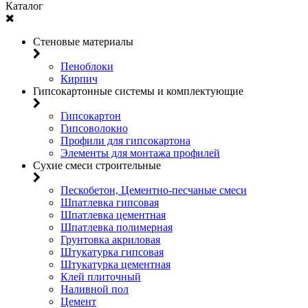
Каталог
Стеновые материалы
Пеноблоки
Кирпич
Гипсокартонные системы и комплектующие
Гипсокартон
Гипсоволокно
Профили для гипсокартона
Элементы для монтажа профилей
Сухие смеси строительные
Пескобетон, Цементно-песчаные смеси
Шпатлевка гипсовая
Шпатлевка цементная
Шпатлевка полимерная
Грунтовка акриловая
Штукатурка гипсовая
Штукатурка цементная
Клей плиточный
Наливной пол
Цемент