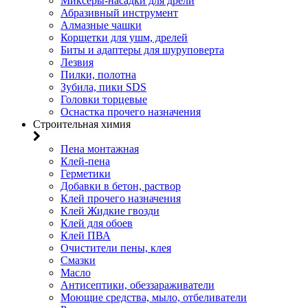
Миксеры-насадки для дрели
Абразивный инструмент
Алмазные чашки
Корщетки для ушм, дрелей
Биты и адаптеры для шуруповерта
Лезвия
Пилки, полотна
Зубила, пики SDS
Головки торцевые
Оснастка прочего назначения
Строительная химия
Пена монтажная
Клей-пена
Герметики
Добавки в бетон, раствор
Клей прочего назначения
Клей Жидкие гвозди
Клей для обоев
Клей ПВА
Очистители пены, клея
Смазки
Масло
Антисептики, обеззараживатели
Моющие средства, мыло, отбеливатели