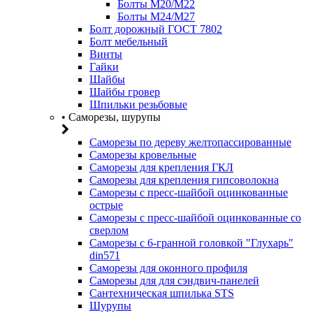
Болты М20/M22
Болты М24/М27
Болт дорожный ГОСТ 7802
Болт мебельный
Винты
Гайки
Шайбы
Шайбы гровер
Шпильки резьбовые
• Саморезы, шурупы
Саморезы по дереву желтопассированные
Саморезы кровельные
Саморезы для крепления ГКЛ
Саморезы для крепления гипсоволокна
Саморезы с пресс-шайбой оцинкованные
острые
Саморезы с пресс-шайбой оцинкованные со
сверлом
Саморезы с 6-гранной головкой "Глухарь"
din571
Саморезы для оконного профиля
Саморезы для для сэндвич-панелей
Сантехническая шпилька STS
Шурупы