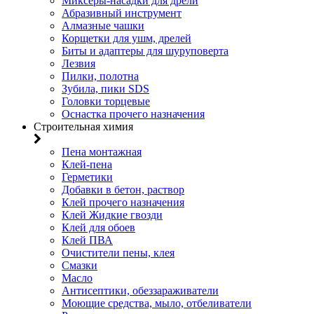
Миксеры-насадки для дрели
Абразивный инструмент
Алмазные чашки
Корщетки для ушм, дрелей
Биты и адаптеры для шуруповерта
Лезвия
Пилки, полотна
Зубила, пики SDS
Головки торцевые
Оснастка прочего назначения
Строительная химия
Пена монтажная
Клей-пена
Герметики
Добавки в бетон, раствор
Клей прочего назначения
Клей Жидкие гвозди
Клей для обоев
Клей ПВА
Очистители пены, клея
Смазки
Масло
Антисептики, обеззараживатели
Моющие средства, мыло, отбеливатели