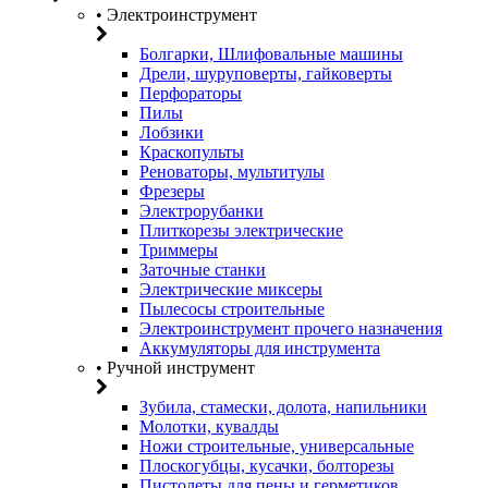
• Электроинструмент
Болгарки, Шлифовальные машины
Дрели, шуруповерты, гайковерты
Перфораторы
Пилы
Лобзики
Краскопульты
Реноваторы, мультитулы
Фрезеры
Электрорубанки
Плиткорезы электрические
Триммеры
Заточные станки
Электрические миксеры
Пылесосы строительные
Электроинструмент прочего назначения
Аккумуляторы для инструмента
• Ручной инструмент
Зубила, стамески, долота, напильники
Молотки, кувалды
Ножи строительные, универсальные
Плоскогубцы, кусачки, болторезы
Пистолеты для пены и герметиков