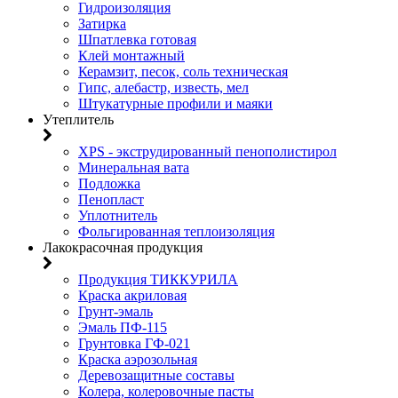
Гидроизоляция
Затирка
Шпатлевка готовая
Клей монтажный
Керамзит, песок, соль техническая
Гипс, алебастр, известь, мел
Штукатурные профили и маяки
Утеплитель
XPS - экструдированный пенополистирол
Минеральная вата
Подложка
Пенопласт
Уплотнитель
Фольгированная теплоизоляция
Лакокрасочная продукция
Продукция ТИККУРИЛА
Краска акриловая
Грунт-эмаль
Эмаль ПФ-115
Грунтовка ГФ-021
Краска аэрозольная
Деревозащитные составы
Колера, колеровочные пасты