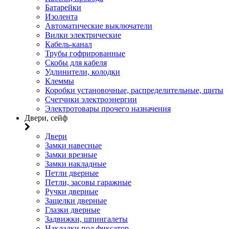
Батарейки
Изолента
Автоматические выключатели
Вилки электрические
Кабель-канал
Трубы гофрированные
Скобы для кабеля
Удлинители, колодки
Клеммы
Коробки установочные, распределительные, щиты
Счетчики электроэнергии
Электротовары прочего назначения
Двери, сейф
Двери
Замки навесные
Замки врезные
Замки накладные
Петли дверные
Петли, засовы гаражные
Ручки дверные
Защелки дверные
Глазки дверные
Задвижки, шпингалеты
Накладки под фиксатор