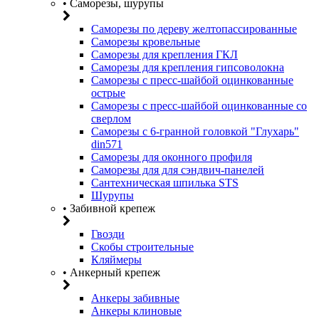
• Саморезы, шурупы
Саморезы по дереву желтопассированные
Саморезы кровельные
Саморезы для крепления ГКЛ
Саморезы для крепления гипсоволокна
Саморезы с пресс-шайбой оцинкованные
острые
Саморезы с пресс-шайбой оцинкованные со
сверлом
Саморезы с 6-гранной головкой "Глухарь"
din571
Саморезы для оконного профиля
Саморезы для для сэндвич-панелей
Сантехническая шпилька STS
Шурупы
• Забивной крепеж
Гвозди
Скобы строительные
Кляймеры
• Анкерный крепеж
Анкеры забивные
Анкеры клиновые