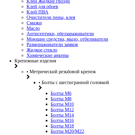
Клей Жидкие гвозди
Клей для обоев
Клей ПВА
Очистители пены, клея
Смазки
Масло
Антисептики, обеззараживатели
Моющие средства, мыло, отбеливатели
Размораживатели замков
Жидкое стекло
Химические анкеры
Крепежные изделия
• Метрический резьбовой крепеж
• Болты с шестигранной головкой
Болты М6
Болты М8
Болты М10
Болты М12
Болты М14
Болты М16
Болты М18
Болты М20/M22