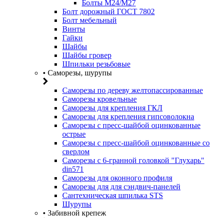
Болты М24/М27
Болт дорожный ГОСТ 7802
Болт мебельный
Винты
Гайки
Шайбы
Шайбы гровер
Шпильки резьбовые
• Саморезы, шурупы
Саморезы по дереву желтопассированные
Саморезы кровельные
Саморезы для крепления ГКЛ
Саморезы для крепления гипсоволокна
Саморезы с пресс-шайбой оцинкованные
острые
Саморезы с пресс-шайбой оцинкованные со
сверлом
Саморезы с 6-гранной головкой "Глухарь"
din571
Саморезы для оконного профиля
Саморезы для для сэндвич-панелей
Сантехническая шпилька STS
Шурупы
• Забивной крепеж