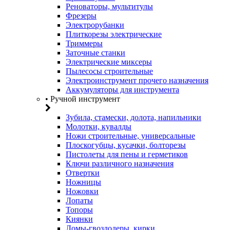
Реноваторы, мультитулы
Фрезеры
Электрорубанки
Плиткорезы электрические
Триммеры
Заточные станки
Электрические миксеры
Пылесосы строительные
Электроинструмент прочего назначения
Аккумуляторы для инструмента
• Ручной инструмент
Зубила, стамески, долота, напильники
Молотки, кувалды
Ножи строительные, универсальные
Плоскогубцы, кусачки, болторезы
Пистолеты для пены и герметиков
Ключи различного назначения
Отвертки
Ножницы
Ножовки
Лопаты
Топоры
Киянки
Ломы-гвоздодеры, кирки