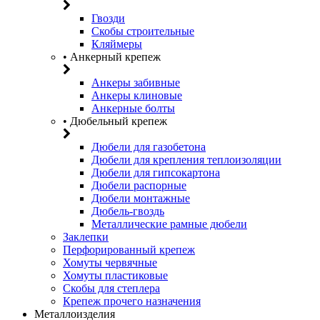
Гвозди
Скобы строительные
Кляймеры
• Анкерный крепеж
Анкеры забивные
Анкеры клиновые
Анкерные болты
• Дюбельный крепеж
Дюбели для газобетона
Дюбели для крепления теплоизоляции
Дюбели для гипсокартона
Дюбели распорные
Дюбели монтажные
Дюбель-гвоздь
Металлические рамные дюбели
Заклепки
Перфорированный крепеж
Хомуты червячные
Хомуты пластиковые
Скобы для степлера
Крепеж прочего назначения
Металлоизделия