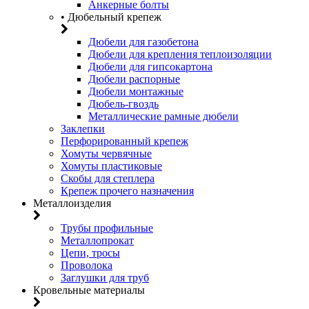
Анкерные болты
• Дюбельный крепеж
Дюбели для газобетона
Дюбели для крепления теплоизоляции
Дюбели для гипсокартона
Дюбели распорные
Дюбели монтажные
Дюбель-гвоздь
Металлические рамные дюбели
Заклепки
Перфорированный крепеж
Хомуты червячные
Хомуты пластиковые
Скобы для степлера
Крепеж прочего назначения
Металлоизделия
Трубы профильные
Металлопрокат
Цепи, тросы
Проволока
Заглушки для труб
Кровельные материалы