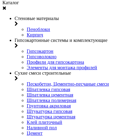
Каталог
Стеновые материалы
Пеноблоки
Кирпич
Гипсокартонные системы и комплектующие
Гипсокартон
Гипсоволокно
Профили для гипсокартона
Элементы для монтажа профилей
Сухие смеси строительные
Пескобетон, Цементно-песчаные смеси
Шпатлевка гипсовая
Шпатлевка цементная
Шпатлевка полимерная
Грунтовка акриловая
Штукатурка гипсовая
Штукатурка цементная
Клей плиточный
Наливной пол
Цемент