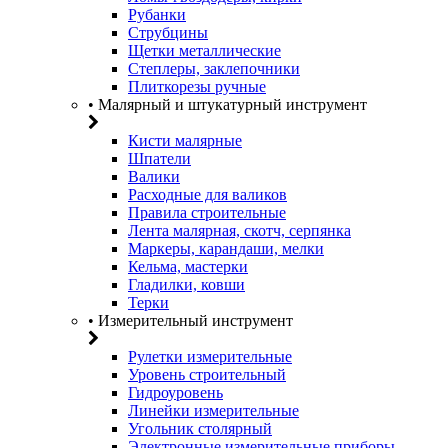
Рубанки
Струбцины
Щетки металлические
Степлеры, заклепочники
Плиткорезы ручные
• Малярный и штукатурный инструмент
Кисти малярные
Шпатели
Валики
Расходные для валиков
Правила строительные
Лента малярная, скотч, серпянка
Маркеры, карандаши, мелки
Кельма, мастерки
Гладилки, ковши
Терки
• Измерительный инструмент
Рулетки измерительные
Уровень строительный
Гидроуровень
Линейки измерительные
Угольник столярный
Электронные измерительные приборы