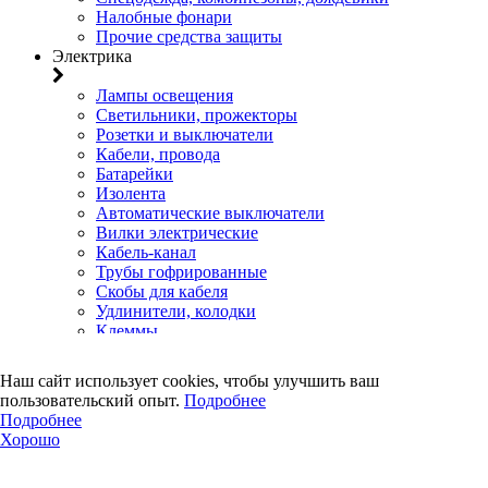
Налобные фонари
Прочие средства защиты
Электрика
Лампы освещения
Светильники, прожекторы
Розетки и выключатели
Кабели, провода
Батарейки
Изолента
Автоматические выключатели
Вилки электрические
Кабель-канал
Трубы гофрированные
Скобы для кабеля
Удлинители, колодки
Клеммы
Коробки установочные, распределительные, щиты
Счетчики электроэнергии
Наш сайт использует cookies, чтобы улучшить ваш
Электротовары прочего назначения
пользовательский опыт.
Подробнее
Двери, сейф
Подробнее
Хорошо
Двери
Замки навесные
Замки врезные