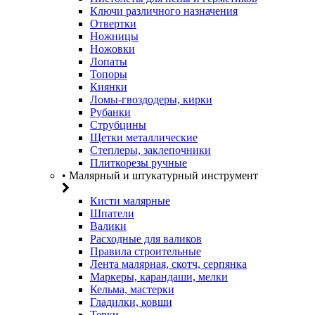
Ключи различного назначения
Отвертки
Ножницы
Ножовки
Лопаты
Топоры
Киянки
Ломы-гвоздодеры, кирки
Рубанки
Струбцины
Щетки металлические
Степлеры, заклепочники
Плиткорезы ручные
• Малярный и штукатурный инструмент
Кисти малярные
Шпатели
Валики
Расходные для валиков
Правила строительные
Лента малярная, скотч, серпянка
Маркеры, карандаши, мелки
Кельма, мастерки
Гладилки, ковши
Терки