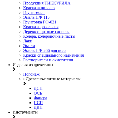
Продукция ТИККУРИЛА
Краска акриловая
Грунт-эмаль
Эмаль ПФ-115
Грунтовка ГФ-021
Краска аэрозольная
Деревозащитные составы
Колера, колеровочные пасты
Лаки
Эмали
Эмаль ПФ-266 для пола
Краски специального назначения
Растворители и очистители
Изделия из древесины
Погонаж
• Древесно-плитные материалы
ДСП
ОСБ
Фанера
ЦСП
ДВП
Инструменты