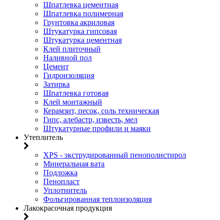
Шпатлевка цементная
Шпатлевка полимерная
Грунтовка акриловая
Штукатурка гипсовая
Штукатурка цементная
Клей плиточный
Наливной пол
Цемент
Гидроизоляция
Затирка
Шпатлевка готовая
Клей монтажный
Керамзит, песок, соль техническая
Гипс, алебастр, известь, мел
Штукатурные профили и маяки
Утеплитель
XPS - экструдированный пенополистирол
Минеральная вата
Подложка
Пенопласт
Уплотнитель
Фольгированная теплоизоляция
Лакокрасочная продукция