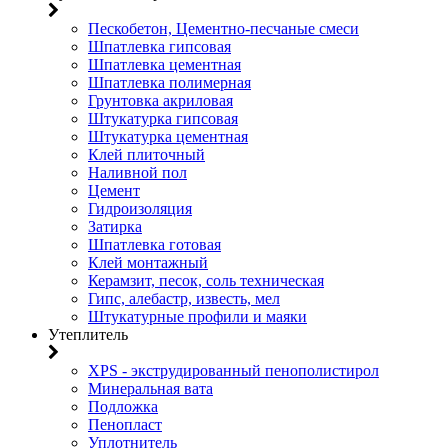
Пескобетон, Цементно-песчаные смеси
Шпатлевка гипсовая
Шпатлевка цементная
Шпатлевка полимерная
Грунтовка акриловая
Штукатурка гипсовая
Штукатурка цементная
Клей плиточный
Наливной пол
Цемент
Гидроизоляция
Затирка
Шпатлевка готовая
Клей монтажный
Керамзит, песок, соль техническая
Гипс, алебастр, известь, мел
Штукатурные профили и маяки
Утеплитель
XPS - экструдированный пенополистирол
Минеральная вата
Подложка
Пенопласт
Уплотнитель