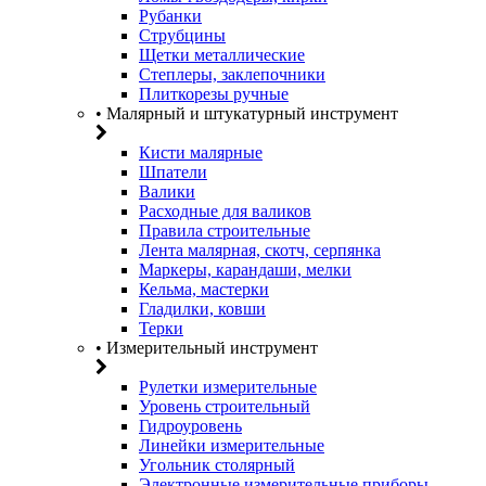
Рубанки
Струбцины
Щетки металлические
Степлеры, заклепочники
Плиткорезы ручные
• Малярный и штукатурный инструмент
Кисти малярные
Шпатели
Валики
Расходные для валиков
Правила строительные
Лента малярная, скотч, серпянка
Маркеры, карандаши, мелки
Кельма, мастерки
Гладилки, ковши
Терки
• Измерительный инструмент
Рулетки измерительные
Уровень строительный
Гидроуровень
Линейки измерительные
Угольник столярный
Электронные измерительные приборы