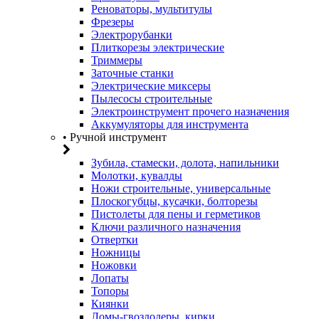
Реноваторы, мультитулы
Фрезеры
Электрорубанки
Плиткорезы электрические
Триммеры
Заточные станки
Электрические миксеры
Пылесосы строительные
Электроинструмент прочего назначения
Аккумуляторы для инструмента
• Ручной инструмент
Зубила, стамески, долота, напильники
Молотки, кувалды
Ножи строительные, универсальные
Плоскогубцы, кусачки, болторезы
Пистолеты для пены и герметиков
Ключи различного назначения
Отвертки
Ножницы
Ножовки
Лопаты
Топоры
Киянки
Ломы-гвоздодеры, кирки