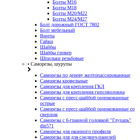
Болты М16
Болты М18
Болты М20/M22
Болты М24/М27
Болт дорожный ГОСТ 7802
Болт мебельный
Винты
Гайки
Шайбы
Шайбы гровер
Шпильки резьбовые
• Саморезы, шурупы
Саморезы по дереву желтопассированные
Саморезы кровельные
Саморезы для крепления ГКЛ
Саморезы для крепления гипсоволокна
Саморезы с пресс-шайбой оцинкованные
острые
Саморезы с пресс-шайбой оцинкованные со
сверлом
Саморезы с 6-гранной головкой "Глухарь"
din571
Саморезы для оконного профиля
Саморезы для для сэндвич-панелей