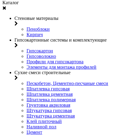
Каталог
Стеновые материалы
Пеноблоки
Кирпич
Гипсокартонные системы и комплектующие
Гипсокартон
Гипсоволокно
Профили для гипсокартона
Элементы для монтажа профилей
Сухие смеси строительные
Пескобетон, Цементно-песчаные смеси
Шпатлевка гипсовая
Шпатлевка цементная
Шпатлевка полимерная
Грунтовка акриловая
Штукатурка гипсовая
Штукатурка цементная
Клей плиточный
Наливной пол
Цемент