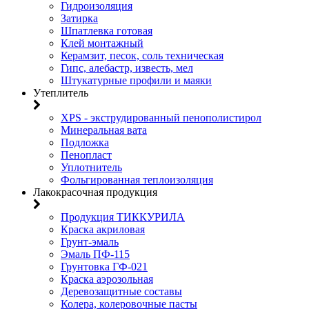
Гидроизоляция
Затирка
Шпатлевка готовая
Клей монтажный
Керамзит, песок, соль техническая
Гипс, алебастр, известь, мел
Штукатурные профили и маяки
Утеплитель
XPS - экструдированный пенополистирол
Минеральная вата
Подложка
Пенопласт
Уплотнитель
Фольгированная теплоизоляция
Лакокрасочная продукция
Продукция ТИККУРИЛА
Краска акриловая
Грунт-эмаль
Эмаль ПФ-115
Грунтовка ГФ-021
Краска аэрозольная
Деревозащитные составы
Колера, колеровочные пасты