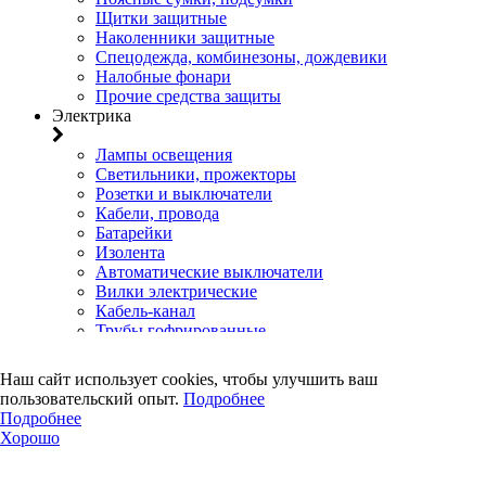
Щитки защитные
Наколенники защитные
Спецодежда, комбинезоны, дождевики
Налобные фонари
Прочие средства защиты
Электрика
Лампы освещения
Светильники, прожекторы
Розетки и выключатели
Кабели, провода
Батарейки
Изолента
Автоматические выключатели
Вилки электрические
Кабель-канал
Трубы гофрированные
Скобы для кабеля
Удлинители, колодки
Наш сайт использует cookies, чтобы улучшить ваш
Клеммы
пользовательский опыт.
Подробнее
Коробки установочные, распределительные, щиты
Подробнее
Счетчики электроэнергии
Хорошо
Электротовары прочего назначения
Двери, сейф