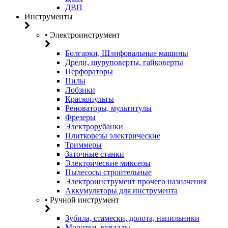
ДВП
Инструменты
• Электроинструмент
Болгарки, Шлифовальные машины
Дрели, шуруповерты, гайковерты
Перфораторы
Пилы
Лобзики
Краскопульты
Реноваторы, мультитулы
Фрезеры
Электрорубанки
Плиткорезы электрические
Триммеры
Заточные станки
Электрические миксеры
Пылесосы строительные
Электроинструмент прочего назначения
Аккумуляторы для инструмента
• Ручной инструмент
Зубила, стамески, долота, напильники
Молотки, кувалды