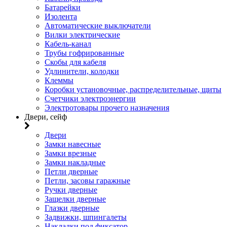
Батарейки
Изолента
Автоматические выключатели
Вилки электрические
Кабель-канал
Трубы гофрированные
Скобы для кабеля
Удлинители, колодки
Клеммы
Коробки установочные, распределительные, щиты
Счетчики электроэнергии
Электротовары прочего назначения
Двери, сейф
Двери
Замки навесные
Замки врезные
Замки накладные
Петли дверные
Петли, засовы гаражные
Ручки дверные
Защелки дверные
Глазки дверные
Задвижки, шпингалеты
Накладки под фиксатор