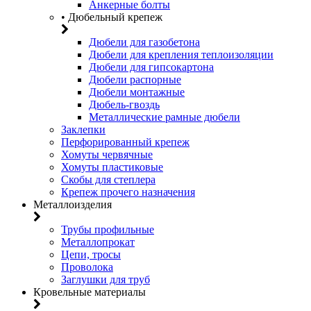
Анкерные болты
• Дюбельный крепеж
Дюбели для газобетона
Дюбели для крепления теплоизоляции
Дюбели для гипсокартона
Дюбели распорные
Дюбели монтажные
Дюбель-гвоздь
Металлические рамные дюбели
Заклепки
Перфорированный крепеж
Хомуты червячные
Хомуты пластиковые
Скобы для степлера
Крепеж прочего назначения
Металлоизделия
Трубы профильные
Металлопрокат
Цепи, тросы
Проволока
Заглушки для труб
Кровельные материалы