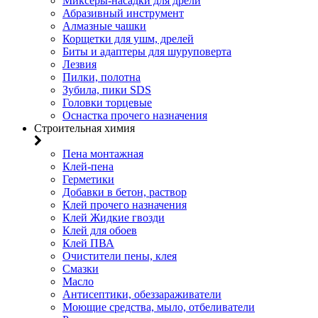
Миксеры-насадки для дрели
Абразивный инструмент
Алмазные чашки
Корщетки для ушм, дрелей
Биты и адаптеры для шуруповерта
Лезвия
Пилки, полотна
Зубила, пики SDS
Головки торцевые
Оснастка прочего назначения
Строительная химия
Пена монтажная
Клей-пена
Герметики
Добавки в бетон, раствор
Клей прочего назначения
Клей Жидкие гвозди
Клей для обоев
Клей ПВА
Очистители пены, клея
Смазки
Масло
Антисептики, обеззараживатели
Моющие средства, мыло, отбеливатели