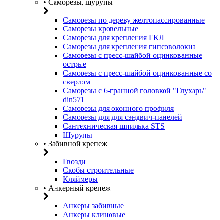
• Саморезы, шурупы
Саморезы по дереву желтопассированные
Саморезы кровельные
Саморезы для крепления ГКЛ
Саморезы для крепления гипсоволокна
Саморезы с пресс-шайбой оцинкованные
острые
Саморезы с пресс-шайбой оцинкованные со
сверлом
Саморезы с 6-гранной головкой "Глухарь"
din571
Саморезы для оконного профиля
Саморезы для для сэндвич-панелей
Сантехническая шпилька STS
Шурупы
• Забивной крепеж
Гвозди
Скобы строительные
Кляймеры
• Анкерный крепеж
Анкеры забивные
Анкеры клиновые