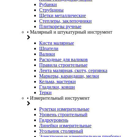
Рубанки
Струбцины
Щетки металлические
Степлеры, заклепочники
Плиткорезы ручные
• Малярный и штукатурный инструмент
Кисти малярные
Шпатели
Валики
Расходные для валиков
Правила строительные
Лента малярная, скотч, серпянка
Маркеры, карандаши, мелки
Кельма, мастерки
Гладилки, ковши
Терки
• Измерительный инструмент
Рулетки измерительные
Уровень строительный
Гидроуровень
Линейки измерительные
Угольник столярный
Электронные измерительные приборы