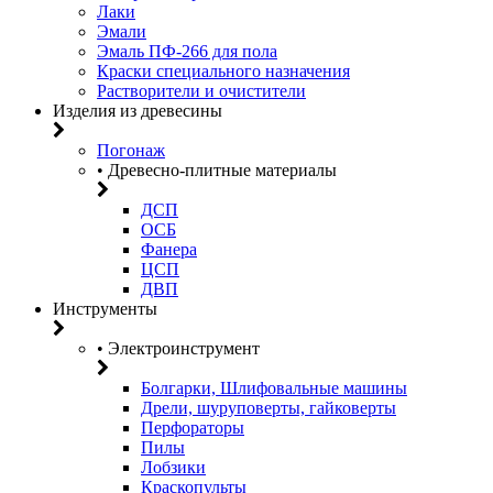
Лаки
Эмали
Эмаль ПФ-266 для пола
Краски специального назначения
Растворители и очистители
Изделия из древесины
Погонаж
• Древесно-плитные материалы
ДСП
ОСБ
Фанера
ЦСП
ДВП
Инструменты
• Электроинструмент
Болгарки, Шлифовальные машины
Дрели, шуруповерты, гайковерты
Перфораторы
Пилы
Лобзики
Краскопульты