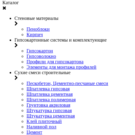
Каталог
Стеновые материалы
Пеноблоки
Кирпич
Гипсокартонные системы и комплектующие
Гипсокартон
Гипсоволокно
Профили для гипсокартона
Элементы для монтажа профилей
Сухие смеси строительные
Пескобетон, Цементно-песчаные смеси
Шпатлевка гипсовая
Шпатлевка цементная
Шпатлевка полимерная
Грунтовка акриловая
Штукатурка гипсовая
Штукатурка цементная
Клей плиточный
Наливной пол
Цемент