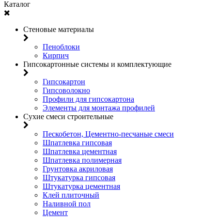
Каталог
Стеновые материалы
Пеноблоки
Кирпич
Гипсокартонные системы и комплектующие
Гипсокартон
Гипсоволокно
Профили для гипсокартона
Элементы для монтажа профилей
Сухие смеси строительные
Пескобетон, Цементно-песчаные смеси
Шпатлевка гипсовая
Шпатлевка цементная
Шпатлевка полимерная
Грунтовка акриловая
Штукатурка гипсовая
Штукатурка цементная
Клей плиточный
Наливной пол
Цемент