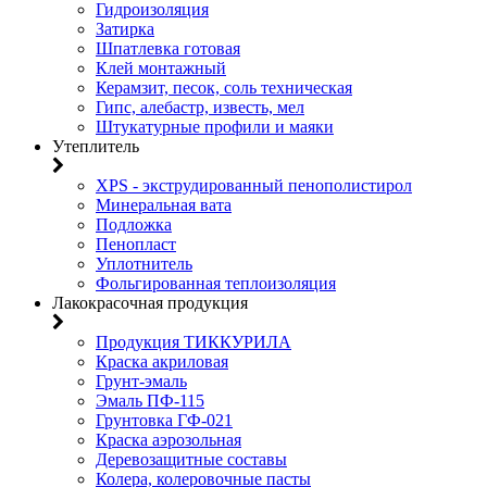
Гидроизоляция
Затирка
Шпатлевка готовая
Клей монтажный
Керамзит, песок, соль техническая
Гипс, алебастр, известь, мел
Штукатурные профили и маяки
Утеплитель
XPS - экструдированный пенополистирол
Минеральная вата
Подложка
Пенопласт
Уплотнитель
Фольгированная теплоизоляция
Лакокрасочная продукция
Продукция ТИККУРИЛА
Краска акриловая
Грунт-эмаль
Эмаль ПФ-115
Грунтовка ГФ-021
Краска аэрозольная
Деревозащитные составы
Колера, колеровочные пасты