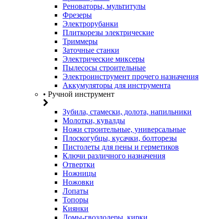
Реноваторы, мультитулы
Фрезеры
Электрорубанки
Плиткорезы электрические
Триммеры
Заточные станки
Электрические миксеры
Пылесосы строительные
Электроинструмент прочего назначения
Аккумуляторы для инструмента
• Ручной инструмент
Зубила, стамески, долота, напильники
Молотки, кувалды
Ножи строительные, универсальные
Плоскогубцы, кусачки, болторезы
Пистолеты для пены и герметиков
Ключи различного назначения
Отвертки
Ножницы
Ножовки
Лопаты
Топоры
Киянки
Ломы-гвоздодеры, кирки