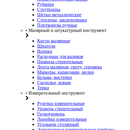
Рубанки
Струбцины
Щетки металлические
Степлеры, заклепочники
Плиткорезы ручные
• Малярный и штукатурный инструмент
Кисти малярные
Шпатели
Валики
Расходные для валиков
Правила строительные
Лента малярная, скотч, серпянка
Маркеры, карандаши, мелки
Кельма, мастерки
Гладилки, ковши
Терки
• Измерительный инструмент
Рулетки измерительные
Уровень строительный
Гидроуровень
Линейки измерительные
Угольник столярный
Электронные измерительные приборы