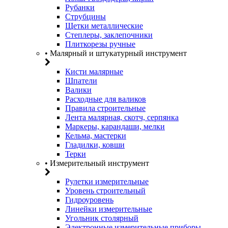
Рубанки
Струбцины
Щетки металлические
Степлеры, заклепочники
Плиткорезы ручные
• Малярный и штукатурный инструмент
Кисти малярные
Шпатели
Валики
Расходные для валиков
Правила строительные
Лента малярная, скотч, серпянка
Маркеры, карандаши, мелки
Кельма, мастерки
Гладилки, ковши
Терки
• Измерительный инструмент
Рулетки измерительные
Уровень строительный
Гидроуровень
Линейки измерительные
Угольник столярный
Электронные измерительные приборы