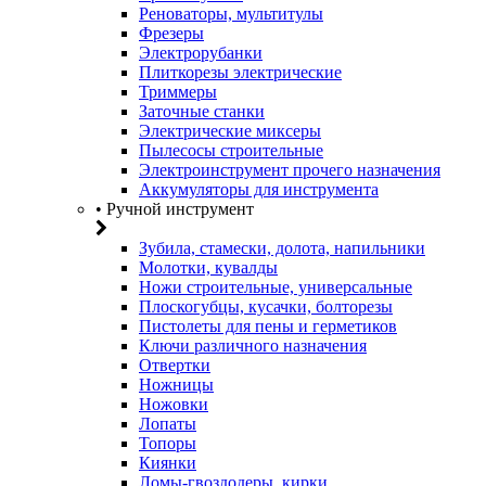
Реноваторы, мультитулы
Фрезеры
Электрорубанки
Плиткорезы электрические
Триммеры
Заточные станки
Электрические миксеры
Пылесосы строительные
Электроинструмент прочего назначения
Аккумуляторы для инструмента
• Ручной инструмент
Зубила, стамески, долота, напильники
Молотки, кувалды
Ножи строительные, универсальные
Плоскогубцы, кусачки, болторезы
Пистолеты для пены и герметиков
Ключи различного назначения
Отвертки
Ножницы
Ножовки
Лопаты
Топоры
Киянки
Ломы-гвоздодеры, кирки