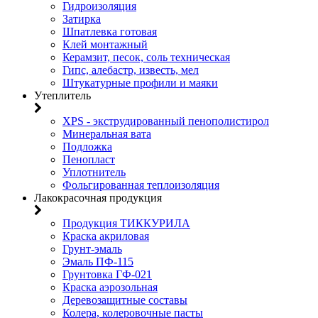
Гидроизоляция
Затирка
Шпатлевка готовая
Клей монтажный
Керамзит, песок, соль техническая
Гипс, алебастр, известь, мел
Штукатурные профили и маяки
Утеплитель
XPS - экструдированный пенополистирол
Минеральная вата
Подложка
Пенопласт
Уплотнитель
Фольгированная теплоизоляция
Лакокрасочная продукция
Продукция ТИККУРИЛА
Краска акриловая
Грунт-эмаль
Эмаль ПФ-115
Грунтовка ГФ-021
Краска аэрозольная
Деревозащитные составы
Колера, колеровочные пасты