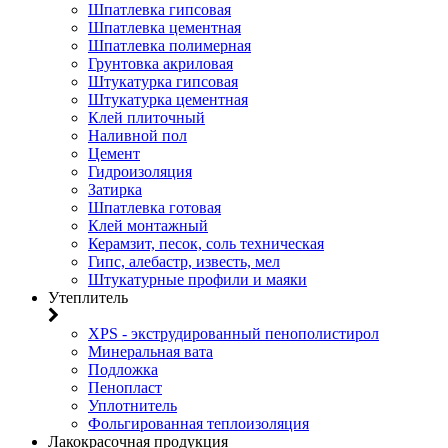
Шпатлевка гипсовая
Шпатлевка цементная
Шпатлевка полимерная
Грунтовка акриловая
Штукатурка гипсовая
Штукатурка цементная
Клей плиточный
Наливной пол
Цемент
Гидроизоляция
Затирка
Шпатлевка готовая
Клей монтажный
Керамзит, песок, соль техническая
Гипс, алебастр, известь, мел
Штукатурные профили и маяки
Утеплитель
XPS - экструдированный пенополистирол
Минеральная вата
Подложка
Пенопласт
Уплотнитель
Фольгированная теплоизоляция
Лакокрасочная продукция