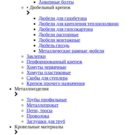
Анкерные болты
• Дюбельный крепеж
Дюбели для газобетона
Дюбели для крепления теплоизоляции
Дюбели для гипсокартона
Дюбели распорные
Дюбели монтажные
Дюбель-гвоздь
Металлические рамные дюбели
Заклепки
Перфорированный крепеж
Хомуты червячные
Хомуты пластиковые
Скобы для степлера
Крепеж прочего назначения
Металлоизделия
Трубы профильные
Металлопрокат
Цепи, тросы
Проволока
Заглушки для труб
Кровельные материалы