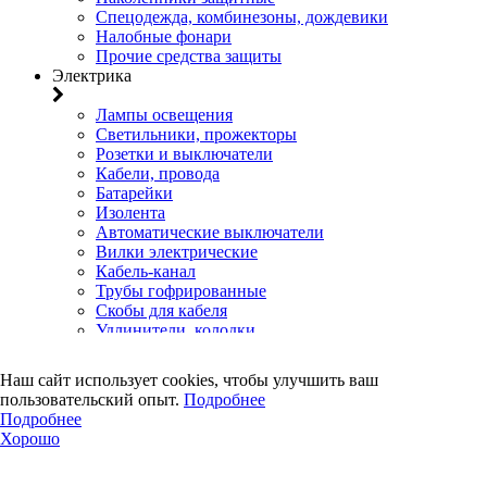
Спецодежда, комбинезоны, дождевики
Налобные фонари
Прочие средства защиты
Электрика
Лампы освещения
Светильники, прожекторы
Розетки и выключатели
Кабели, провода
Батарейки
Изолента
Автоматические выключатели
Вилки электрические
Кабель-канал
Трубы гофрированные
Скобы для кабеля
Удлинители, колодки
Клеммы
Коробки установочные, распределительные, щиты
Наш сайт использует cookies, чтобы улучшить ваш
Счетчики электроэнергии
пользовательский опыт.
Подробнее
Электротовары прочего назначения
Подробнее
Двери, сейф
Хорошо
Двери
Замки навесные