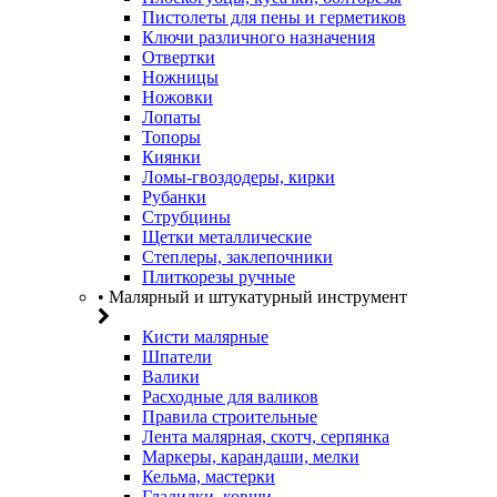
Пистолеты для пены и герметиков
Ключи различного назначения
Отвертки
Ножницы
Ножовки
Лопаты
Топоры
Киянки
Ломы-гвоздодеры, кирки
Рубанки
Струбцины
Щетки металлические
Степлеры, заклепочники
Плиткорезы ручные
• Малярный и штукатурный инструмент
Кисти малярные
Шпатели
Валики
Расходные для валиков
Правила строительные
Лента малярная, скотч, серпянка
Маркеры, карандаши, мелки
Кельма, мастерки
Гладилки, ковши