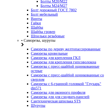
Болты М20/M22
Болты М24/М27
Болт дорожный ГОСТ 7802
Болт мебельный
Винты
Гайки
Шайбы
Шайбы гровер
Шпильки резьбовые
• Саморезы, шурупы
Саморезы по дереву желтопассированные
Саморезы кровельные
Саморезы для крепления ГКЛ
Саморезы для крепления гипсоволокна
Саморезы с пресс-шайбой оцинкованные
острые
Саморезы с пресс-шайбой оцинкованные со
сверлом
Саморезы с 6-гранной головкой "Глухарь"
din571
Саморезы для оконного профиля
Саморезы для для сэндвич-панелей
Сантехническая шпилька STS
Шурупы