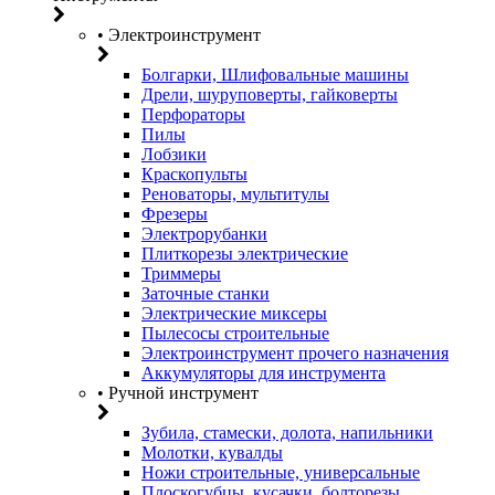
• Электроинструмент
Болгарки, Шлифовальные машины
Дрели, шуруповерты, гайковерты
Перфораторы
Пилы
Лобзики
Краскопульты
Реноваторы, мультитулы
Фрезеры
Электрорубанки
Плиткорезы электрические
Триммеры
Заточные станки
Электрические миксеры
Пылесосы строительные
Электроинструмент прочего назначения
Аккумуляторы для инструмента
• Ручной инструмент
Зубила, стамески, долота, напильники
Молотки, кувалды
Ножи строительные, универсальные
Плоскогубцы, кусачки, болторезы