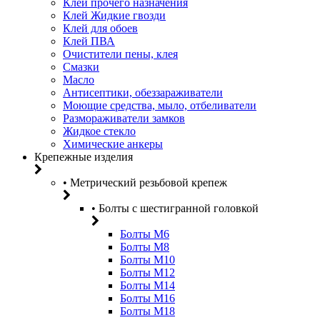
Клей прочего назначения
Клей Жидкие гвозди
Клей для обоев
Клей ПВА
Очистители пены, клея
Смазки
Масло
Антисептики, обеззараживатели
Моющие средства, мыло, отбеливатели
Размораживатели замков
Жидкое стекло
Химические анкеры
Крепежные изделия
• Метрический резьбовой крепеж
• Болты с шестигранной головкой
Болты М6
Болты М8
Болты М10
Болты М12
Болты М14
Болты М16
Болты М18