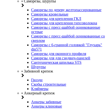
• Саморезы, шурупы
Саморезы по дереву желтопассированные
Саморезы кровельные
Саморезы для крепления ГКЛ
Саморезы для крепления гипсоволокна
Саморезы с пресс-шайбой оцинкованные
острые
Саморезы с пресс-шайбой оцинкованные со
сверлом
Саморезы с 6-гранной головкой "Глухарь"
din571
Саморезы для оконного профиля
Саморезы для для сэндвич-панелей
Сантехническая шпилька STS
Шурупы
• Забивной крепеж
Гвозди
Скобы строительные
Кляймеры
• Анкерный крепеж
Анкеры забивные
Анкеры клиновые