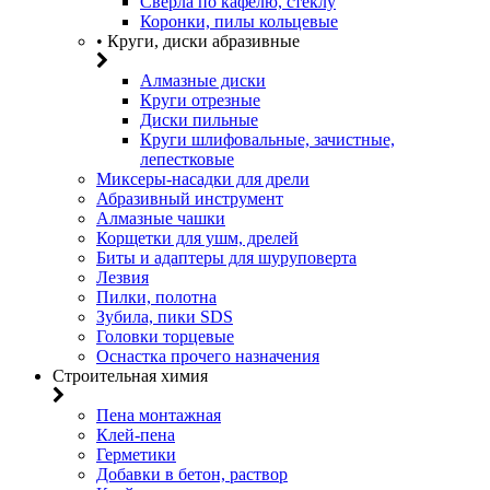
Сверла по кафелю, стеклу
Коронки, пилы кольцевые
• Круги, диски абразивные
Алмазные диски
Круги отрезные
Диски пильные
Круги шлифовальные, зачистные,
лепестковые
Миксеры-насадки для дрели
Абразивный инструмент
Алмазные чашки
Корщетки для ушм, дрелей
Биты и адаптеры для шуруповерта
Лезвия
Пилки, полотна
Зубила, пики SDS
Головки торцевые
Оснастка прочего назначения
Строительная химия
Пена монтажная
Клей-пена
Герметики
Добавки в бетон, раствор