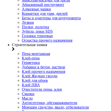
Миксеры-насадки для дрели
Абразивный инструмент
Алмазные чашки
Корщетки для ушм, дрелей
Биты и адаптеры для шуруповерта
Лезвия
Пилки, полотна
Зубила, пики SDS
Головки торцевые
Оснастка прочего назначения
Строительная химия
Пена монтажная
Клей-пена
Герметики
Добавки в бетон, раствор
Клей прочего назначения
Клей Жидкие гвозди
Клей для обоев
Клей ПВА
Очистители пены, клея
Смазки
Масло
Антисептики, обеззараживатели
Моющие средства, мыло, отбеливатели