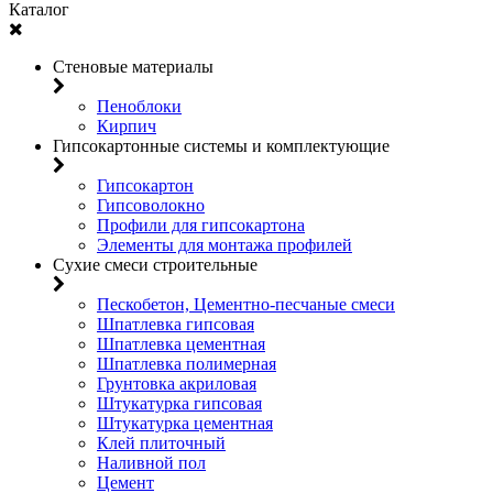
Каталог
Стеновые материалы
Пеноблоки
Кирпич
Гипсокартонные системы и комплектующие
Гипсокартон
Гипсоволокно
Профили для гипсокартона
Элементы для монтажа профилей
Сухие смеси строительные
Пескобетон, Цементно-песчаные смеси
Шпатлевка гипсовая
Шпатлевка цементная
Шпатлевка полимерная
Грунтовка акриловая
Штукатурка гипсовая
Штукатурка цементная
Клей плиточный
Наливной пол
Цемент