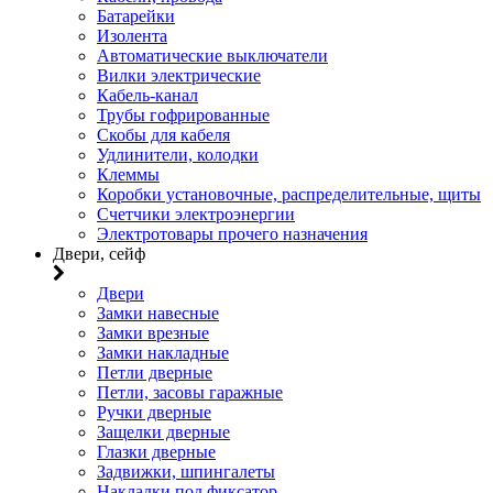
Батарейки
Изолента
Автоматические выключатели
Вилки электрические
Кабель-канал
Трубы гофрированные
Скобы для кабеля
Удлинители, колодки
Клеммы
Коробки установочные, распределительные, щиты
Счетчики электроэнергии
Электротовары прочего назначения
Двери, сейф
Двери
Замки навесные
Замки врезные
Замки накладные
Петли дверные
Петли, засовы гаражные
Ручки дверные
Защелки дверные
Глазки дверные
Задвижки, шпингалеты
Накладки под фиксатор