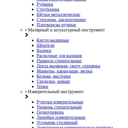
Рубанки
Струбцины
Щетки металлические
Степлеры, заклепочники
Плиткорезы ручные
• Малярный и штукатурный инструмент
Кисти малярные
Шпатели
Валики
Расходные для валиков
Правила строительные
Лента малярная, скотч, серпянка
Маркеры, карандаши, мелки
Кельма, мастерки
Гладилки, ковши
Терки
• Измерительный инструмент
Рулетки измерительные
Уровень строительный
Гидроуровень
Линейки измерительные
Угольник столярный
Электронные измерительные приборы