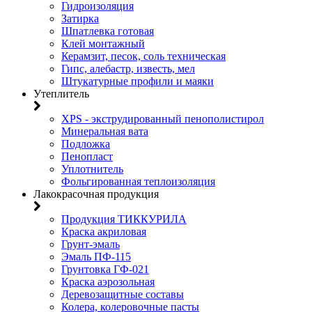
Гидроизоляция
Затирка
Шпатлевка готовая
Клей монтажный
Керамзит, песок, соль техническая
Гипс, алебастр, известь, мел
Штукатурные профили и маяки
Утеплитель
XPS - экструдированный пенополистирол
Минеральная вата
Подложка
Пенопласт
Уплотнитель
Фольгированная теплоизоляция
Лакокрасочная продукция
Продукция ТИККУРИЛА
Краска акриловая
Грунт-эмаль
Эмаль ПФ-115
Грунтовка ГФ-021
Краска аэрозольная
Деревозащитные составы
Колера, колеровочные пасты