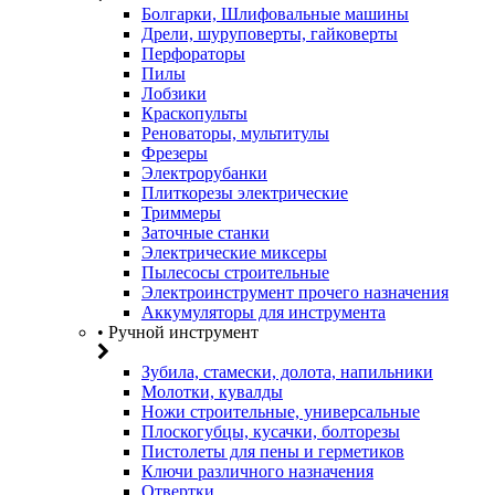
Болгарки, Шлифовальные машины
Дрели, шуруповерты, гайковерты
Перфораторы
Пилы
Лобзики
Краскопульты
Реноваторы, мультитулы
Фрезеры
Электрорубанки
Плиткорезы электрические
Триммеры
Заточные станки
Электрические миксеры
Пылесосы строительные
Электроинструмент прочего назначения
Аккумуляторы для инструмента
• Ручной инструмент
Зубила, стамески, долота, напильники
Молотки, кувалды
Ножи строительные, универсальные
Плоскогубцы, кусачки, болторезы
Пистолеты для пены и герметиков
Ключи различного назначения
Отвертки