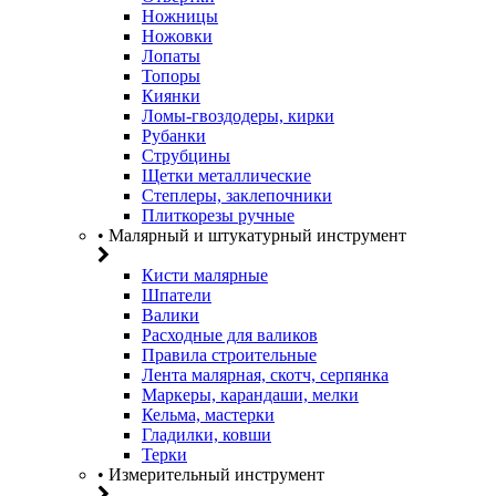
Ножницы
Ножовки
Лопаты
Топоры
Киянки
Ломы-гвоздодеры, кирки
Рубанки
Струбцины
Щетки металлические
Степлеры, заклепочники
Плиткорезы ручные
• Малярный и штукатурный инструмент
Кисти малярные
Шпатели
Валики
Расходные для валиков
Правила строительные
Лента малярная, скотч, серпянка
Маркеры, карандаши, мелки
Кельма, мастерки
Гладилки, ковши
Терки
• Измерительный инструмент