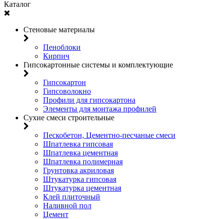
Каталог
Стеновые материалы
Пеноблоки
Кирпич
Гипсокартонные системы и комплектующие
Гипсокартон
Гипсоволокно
Профили для гипсокартона
Элементы для монтажа профилей
Сухие смеси строительные
Пескобетон, Цементно-песчаные смеси
Шпатлевка гипсовая
Шпатлевка цементная
Шпатлевка полимерная
Грунтовка акриловая
Штукатурка гипсовая
Штукатурка цементная
Клей плиточный
Наливной пол
Цемент