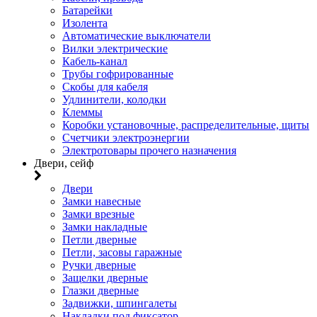
Батарейки
Изолента
Автоматические выключатели
Вилки электрические
Кабель-канал
Трубы гофрированные
Скобы для кабеля
Удлинители, колодки
Клеммы
Коробки установочные, распределительные, щиты
Счетчики электроэнергии
Электротовары прочего назначения
Двери, сейф
Двери
Замки навесные
Замки врезные
Замки накладные
Петли дверные
Петли, засовы гаражные
Ручки дверные
Защелки дверные
Глазки дверные
Задвижки, шпингалеты
Накладки под фиксатор