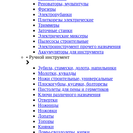
Реноваторы, мультитулы
Фрезеры
Электрорубанки
Плиткорезы электрические
Триммеры
Заточные станки
Электрические миксеры
Пылесосы строительные
Электроинструмент прочего назначения
Аккумуляторы для инструмента
• Ручной инструмент
Зубила, стамески, долота, напильники
Молотки, кувалды
Ножи строительные, универсальные
Плоскогубцы, кусачки, болторезы
Пистолеты для пены и герметиков
Ключи различного назначения
Отвертки
Ножницы
Ножовки
Лопаты
Топоры
Киянки
Ломы-гвоздодеры, кирки