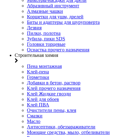
Миксеры-насадки для дрели
Абразивный инструмент
Алмазные чашки
Корщетки для ушм, дрелей
Биты и адаптеры для шуруповерта
Лезвия
Пилки, полотна
Зубила, пики SDS
Головки торцевые
Оснастка прочего назначения
Строительная химия
Пена монтажная
Клей-пена
Герметики
Добавки в бетон, раствор
Клей прочего назначения
Клей Жидкие гвозди
Клей для обоев
Клей ПВА
Очистители пены, клея
Смазки
Масло
Антисептики, обеззараживатели
Моющие средства, мыло, отбеливатели