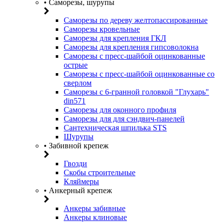
• Саморезы, шурупы
Саморезы по дереву желтопассированные
Саморезы кровельные
Саморезы для крепления ГКЛ
Саморезы для крепления гипсоволокна
Саморезы с пресс-шайбой оцинкованные
острые
Саморезы с пресс-шайбой оцинкованные со
сверлом
Саморезы с 6-гранной головкой "Глухарь"
din571
Саморезы для оконного профиля
Саморезы для для сэндвич-панелей
Сантехническая шпилька STS
Шурупы
• Забивной крепеж
Гвозди
Скобы строительные
Кляймеры
• Анкерный крепеж
Анкеры забивные
Анкеры клиновые