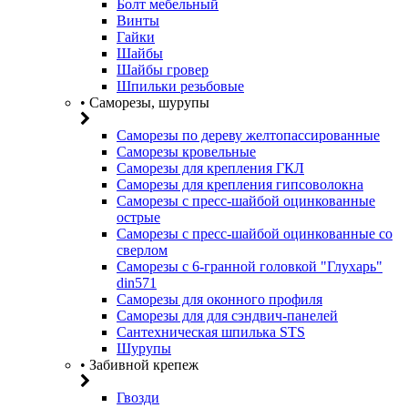
Болт мебельный
Винты
Гайки
Шайбы
Шайбы гровер
Шпильки резьбовые
• Саморезы, шурупы
Саморезы по дереву желтопассированные
Саморезы кровельные
Саморезы для крепления ГКЛ
Саморезы для крепления гипсоволокна
Саморезы с пресс-шайбой оцинкованные
острые
Саморезы с пресс-шайбой оцинкованные со
сверлом
Саморезы с 6-гранной головкой "Глухарь"
din571
Саморезы для оконного профиля
Саморезы для для сэндвич-панелей
Сантехническая шпилька STS
Шурупы
• Забивной крепеж
Гвозди