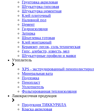
Грунтовка акриловая
Штукатурка гипсовая
Штукатурка цементная
Клей плиточный
Наливной пол
Цемент
Гидроизоляция
Затирка
Шпатлевка готовая
Клей монтажный
Керамзит, песок, соль техническая
Гипс, алебастр, известь, мел
Штукатурные профили и маяки
Утеплитель
XPS - экструдированный пенополистирол
Минеральная вата
Подложка
Пенопласт
Уплотнитель
Фольгированная теплоизоляция
Лакокрасочная продукция
Продукция ТИККУРИЛА
Краска акриловая