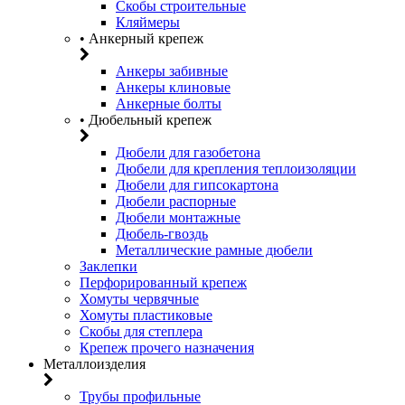
Скобы строительные
Кляймеры
• Анкерный крепеж
Анкеры забивные
Анкеры клиновые
Анкерные болты
• Дюбельный крепеж
Дюбели для газобетона
Дюбели для крепления теплоизоляции
Дюбели для гипсокартона
Дюбели распорные
Дюбели монтажные
Дюбель-гвоздь
Металлические рамные дюбели
Заклепки
Перфорированный крепеж
Хомуты червячные
Хомуты пластиковые
Скобы для степлера
Крепеж прочего назначения
Металлоизделия
Трубы профильные