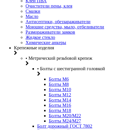
Клей ПВА
Очистители пены, клея
Смазки
Масло
Антисептики, обеззараживатели
Моющие средства, мыло, отбеливатели
Размораживатели замков
Жидкое стекло
Химические анкеры
Крепежные изделия
• Метрический резьбовой крепеж
• Болты с шестигранной головкой
Болты М6
Болты М8
Болты М10
Болты М12
Болты М14
Болты М16
Болты М18
Болты М20/M22
Болты М24/М27
Болт дорожный ГОСТ 7802