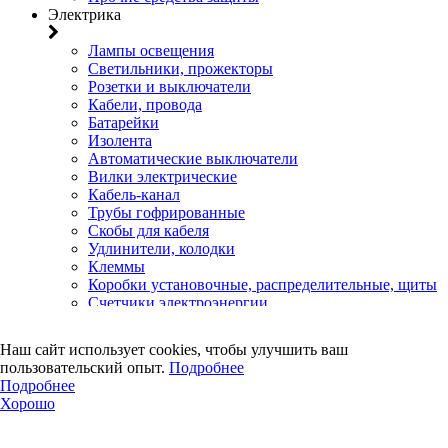
Электрика
Лампы освещения
Светильники, прожекторы
Розетки и выключатели
Кабели, провода
Батарейки
Изолента
Автоматические выключатели
Вилки электрические
Кабель-канал
Трубы гофрированные
Скобы для кабеля
Удлинители, колодки
Клеммы
Коробки установочные, распределительные, щиты
Счетчики электроэнергии
Электротовары прочего назначения
Двери, сейф
Наш сайт использует cookies, чтобы улучшить ваш
пользовательский опыт.
Подробнее
Двери
Подробнее
Замки навесные
Хорошо
Замки врезные
Замки накладные
Петли дверные