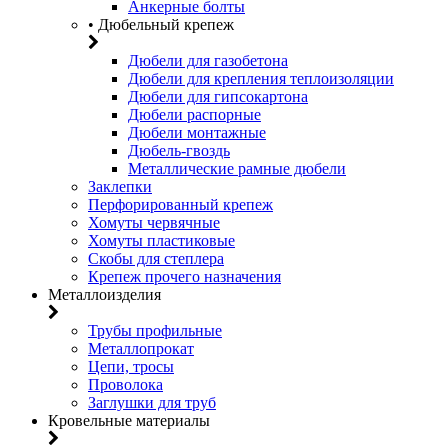
Анкерные болты
• Дюбельный крепеж
Дюбели для газобетона
Дюбели для крепления теплоизоляции
Дюбели для гипсокартона
Дюбели распорные
Дюбели монтажные
Дюбель-гвоздь
Металлические рамные дюбели
Заклепки
Перфорированный крепеж
Хомуты червячные
Хомуты пластиковые
Скобы для степлера
Крепеж прочего назначения
Металлоизделия
Трубы профильные
Металлопрокат
Цепи, тросы
Проволока
Заглушки для труб
Кровельные материалы