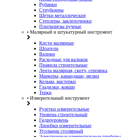
Рубанки
Струбцины
Щетки металлические
Степлеры, заклепочники
Плиткорезы ручные
• Малярный и штукатурный инструмент
Кисти малярные
Шпатели
Валики
Расходные для валиков
Правила строительные
Лента малярная, скотч, серпянка
Маркеры, карандаши, мелки
Кельма, мастерки
Гладилки, ковши
Терки
• Измерительный инструмент
Рулетки измерительные
Уровень строительный
Гидроуровень
Линейки измерительные
Угольник столярный
Электронные измерительные приборы