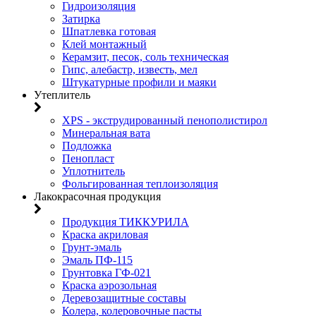
Гидроизоляция
Затирка
Шпатлевка готовая
Клей монтажный
Керамзит, песок, соль техническая
Гипс, алебастр, известь, мел
Штукатурные профили и маяки
Утеплитель
XPS - экструдированный пенополистирол
Минеральная вата
Подложка
Пенопласт
Уплотнитель
Фольгированная теплоизоляция
Лакокрасочная продукция
Продукция ТИККУРИЛА
Краска акриловая
Грунт-эмаль
Эмаль ПФ-115
Грунтовка ГФ-021
Краска аэрозольная
Деревозащитные составы
Колера, колеровочные пасты