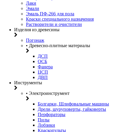
Лаки
Эмали
Эмаль ПФ-266 для пола
Краски специального назначения
Растворители и очистители
Изделия из древесины
Погонаж
• Древесно-плитные материалы
ДСП
ОСБ
Фанера
ЦСП
ДВП
Инструменты
• Электроинструмент
Болгарки, Шлифовальные машины
Дрели, шуруповерты, гайковерты
Перфораторы
Пилы
Лобзики
Краскопульты