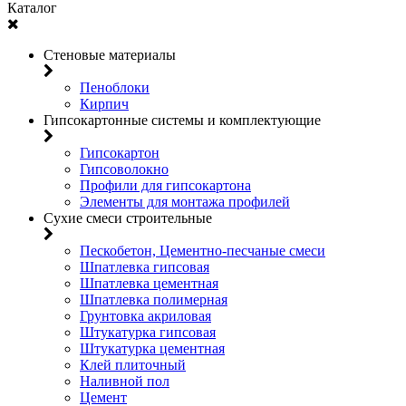
Каталог
Стеновые материалы
Пеноблоки
Кирпич
Гипсокартонные системы и комплектующие
Гипсокартон
Гипсоволокно
Профили для гипсокартона
Элементы для монтажа профилей
Сухие смеси строительные
Пескобетон, Цементно-песчаные смеси
Шпатлевка гипсовая
Шпатлевка цементная
Шпатлевка полимерная
Грунтовка акриловая
Штукатурка гипсовая
Штукатурка цементная
Клей плиточный
Наливной пол
Цемент