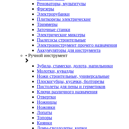
Реноваторы, мультитулы
Фрезеры
Электрорубанки
Плиткорезы электрические
Триммеры
Заточные станки
Электрические миксеры
Пылесосы строительные
Электроинструмент прочего назначения
Аккумуляторы для инструмента
• Ручной инструмент
Зубила, стамески, долота, напильники
Молотки, кувалды
Ножи строительные, универсальные
Плоскогубцы, кусачки, болторезы
Пистолеты для пены и герметиков
Ключи различного назначения
Отвертки
Ножницы
Ножовки
Лопаты
Топоры
Киянки
Ломы-гвоздодеры, кирки