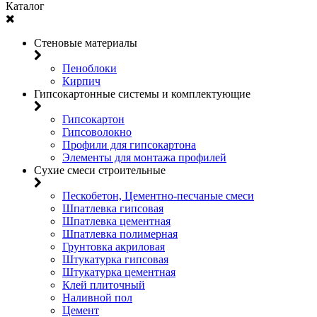
Каталог
Стеновые материалы
Пеноблоки
Кирпич
Гипсокартонные системы и комплектующие
Гипсокартон
Гипсоволокно
Профили для гипсокартона
Элементы для монтажа профилей
Сухие смеси строительные
Пескобетон, Цементно-песчаные смеси
Шпатлевка гипсовая
Шпатлевка цементная
Шпатлевка полимерная
Грунтовка акриловая
Штукатурка гипсовая
Штукатурка цементная
Клей плиточный
Наливной пол
Цемент