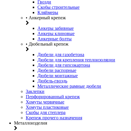
Гвозди
Скобы строительные
Кляймеры
• Анкерный крепеж
Анкеры забивные
Анкеры клиновые
Анкерные болты
• Дюбельный крепеж
Дюбели для газобетона
Дюбели для крепления теплоизоляции
Дюбели для гипсокартона
Дюбели распорные
Дюбели монтажные
Дюбель-гвоздь
Металлические рамные дюбели
Заклепки
Перфорированный крепеж
Хомуты червячные
Хомуты пластиковые
Скобы для степлера
Крепеж прочего назначения
Металлоизделия