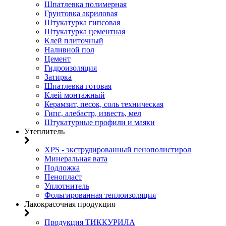
Шпатлевка полимерная
Грунтовка акриловая
Штукатурка гипсовая
Штукатурка цементная
Клей плиточный
Наливной пол
Цемент
Гидроизоляция
Затирка
Шпатлевка готовая
Клей монтажный
Керамзит, песок, соль техническая
Гипс, алебастр, известь, мел
Штукатурные профили и маяки
Утеплитель
XPS - экструдированный пенополистирол
Минеральная вата
Подложка
Пенопласт
Уплотнитель
Фольгированная теплоизоляция
Лакокрасочная продукция
Продукция ТИККУРИЛА