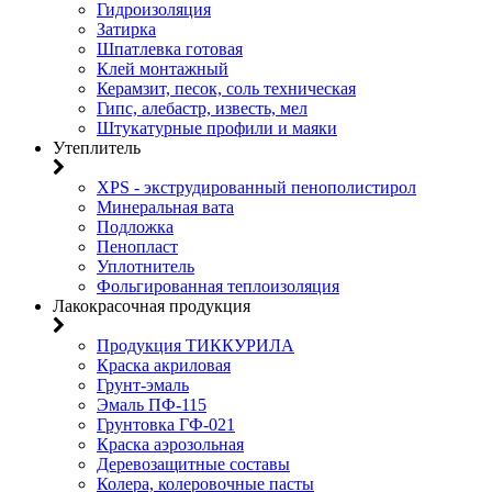
Гидроизоляция
Затирка
Шпатлевка готовая
Клей монтажный
Керамзит, песок, соль техническая
Гипс, алебастр, известь, мел
Штукатурные профили и маяки
Утеплитель
XPS - экструдированный пенополистирол
Минеральная вата
Подложка
Пенопласт
Уплотнитель
Фольгированная теплоизоляция
Лакокрасочная продукция
Продукция ТИККУРИЛА
Краска акриловая
Грунт-эмаль
Эмаль ПФ-115
Грунтовка ГФ-021
Краска аэрозольная
Деревозащитные составы
Колера, колеровочные пасты