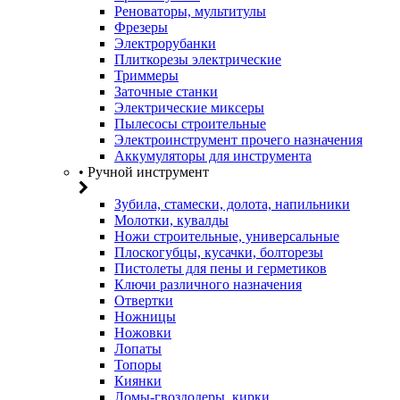
Реноваторы, мультитулы
Фрезеры
Электрорубанки
Плиткорезы электрические
Триммеры
Заточные станки
Электрические миксеры
Пылесосы строительные
Электроинструмент прочего назначения
Аккумуляторы для инструмента
• Ручной инструмент
Зубила, стамески, долота, напильники
Молотки, кувалды
Ножи строительные, универсальные
Плоскогубцы, кусачки, болторезы
Пистолеты для пены и герметиков
Ключи различного назначения
Отвертки
Ножницы
Ножовки
Лопаты
Топоры
Киянки
Ломы-гвоздодеры, кирки