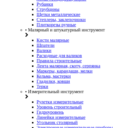
Рубанки
Струбцины
Щетки металлические
Степлеры, заклепочники
Плиткорезы ручные
• Малярный и штукатурный инструмент
Кисти малярные
Шпатели
Валики
Расходные для валиков
Правила строительные
Лента малярная, скотч, серпянка
Маркеры, карандаши, мелки
Кельма, мастерки
Гладилки, ковши
Терки
• Измерительный инструмент
Рулетки измерительные
Уровень строительный
Гидроуровень
Линейки измерительные
Угольник столярный
Электронные измерительные приборы