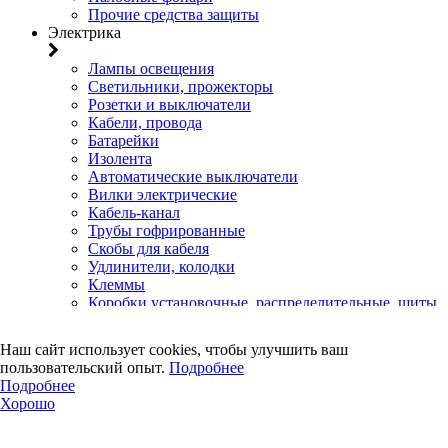
Прочие средства защиты
Электрика
Лампы освещения
Светильники, прожекторы
Розетки и выключатели
Кабели, провода
Батарейки
Изолента
Автоматические выключатели
Вилки электрические
Кабель-канал
Трубы гофрированные
Скобы для кабеля
Удлинители, колодки
Клеммы
Коробки установочные, распределительные, щиты
Счетчики электроэнергии
Электротовары прочего назначения
Наш сайт использует cookies, чтобы улучшить ваш
Двери, сейф
пользовательский опыт.
Подробнее
Подробнее
Двери
Хорошо
Замки навесные
Замки врезные
Замки накладные