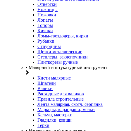
Отвертки
Ножницы
Ножовки
Лопаты
Топоры
Киянки
Ломы-гвоздодеры, кирки
Рубанки
Струбцины
Щетки металлические
Степлеры, заклепочники
Плиткорезы ручные
• Малярный и штукатурный инструмент
Кисти малярные
Шпатели
Валики
Расходные для валиков
Правила строительные
Лента малярная, скотч, серпянка
Маркеры, карандаши, мелки
Кельма, мастерки
Гладилки, ковши
Терки
• Измерительный инструмент