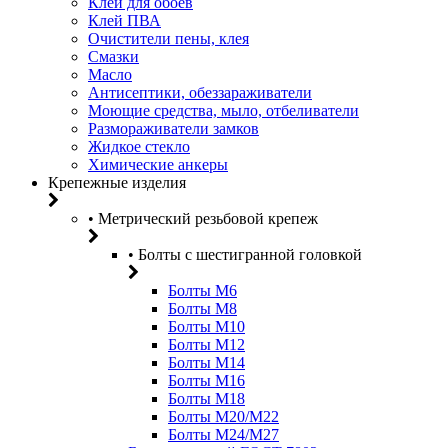
Клей для обоев
Клей ПВА
Очистители пены, клея
Смазки
Масло
Антисептики, обеззараживатели
Моющие средства, мыло, отбеливатели
Размораживатели замков
Жидкое стекло
Химические анкеры
Крепежные изделия
• Метрический резьбовой крепеж
• Болты с шестигранной головкой
Болты М6
Болты М8
Болты М10
Болты М12
Болты М14
Болты М16
Болты М18
Болты М20/M22
Болты М24/М27