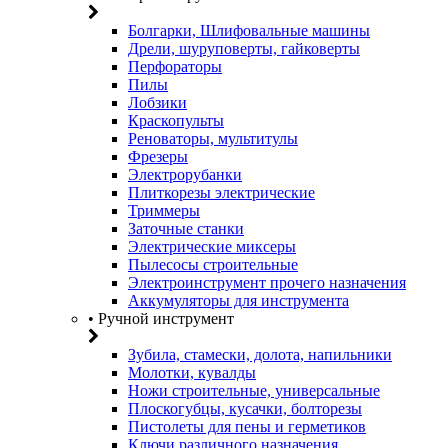
Болгарки, Шлифовальные машины
Дрели, шуруповерты, гайковерты
Перфораторы
Пилы
Лобзики
Краскопульты
Реноваторы, мультитулы
Фрезеры
Электрорубанки
Плиткорезы электрические
Триммеры
Заточные станки
Электрические миксеры
Пылесосы строительные
Электроинструмент прочего назначения
Аккумуляторы для инструмента
• Ручной инструмент
Зубила, стамески, долота, напильники
Молотки, кувалды
Ножи строительные, универсальные
Плоскогубцы, кусачки, болторезы
Пистолеты для пены и герметиков
Ключи различного назначения