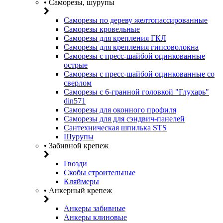
• Саморезы, шурупы
Саморезы по дереву желтопассированные
Саморезы кровельные
Саморезы для крепления ГКЛ
Саморезы для крепления гипсоволокна
Саморезы с пресс-шайбой оцинкованные
острые
Саморезы с пресс-шайбой оцинкованные со
сверлом
Саморезы с 6-гранной головкой "Глухарь"
din571
Саморезы для оконного профиля
Саморезы для для сэндвич-панелей
Сантехническая шпилька STS
Шурупы
• Забивной крепеж
Гвозди
Скобы строительные
Кляймеры
• Анкерный крепеж
Анкеры забивные
Анкеры клиновые