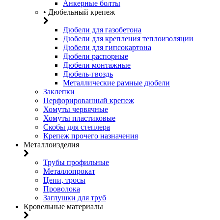
Анкерные болты
• Дюбельный крепеж
Дюбели для газобетона
Дюбели для крепления теплоизоляции
Дюбели для гипсокартона
Дюбели распорные
Дюбели монтажные
Дюбель-гвоздь
Металлические рамные дюбели
Заклепки
Перфорированный крепеж
Хомуты червячные
Хомуты пластиковые
Скобы для степлера
Крепеж прочего назначения
Металлоизделия
Трубы профильные
Металлопрокат
Цепи, тросы
Проволока
Заглушки для труб
Кровельные материалы