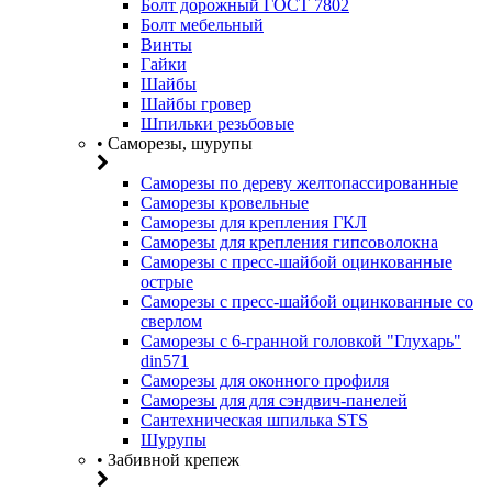
Болт дорожный ГОСТ 7802
Болт мебельный
Винты
Гайки
Шайбы
Шайбы гровер
Шпильки резьбовые
• Саморезы, шурупы
Саморезы по дереву желтопассированные
Саморезы кровельные
Саморезы для крепления ГКЛ
Саморезы для крепления гипсоволокна
Саморезы с пресс-шайбой оцинкованные
острые
Саморезы с пресс-шайбой оцинкованные со
сверлом
Саморезы с 6-гранной головкой "Глухарь"
din571
Саморезы для оконного профиля
Саморезы для для сэндвич-панелей
Сантехническая шпилька STS
Шурупы
• Забивной крепеж