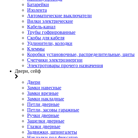
Батарейки
Изолента
Автоматические выключатели
Вилки электрические
Кабель-канал
Трубы гофрированные
Скобы для кабеля
Удлинители, колодки
Клеммы
Коробки установочные, распределительные, щиты
Счетчики электроэнергии
Электротовары прочего назначения
Двери, сейф
Двери
Замки навесные
Замки врезные
Замки накладные
Петли дверные
Петли, засовы гаражные
Ручки дверные
Защелки дверные
Глазки дверные
Задвижки, шпингалеты
Накладки под фиксатор