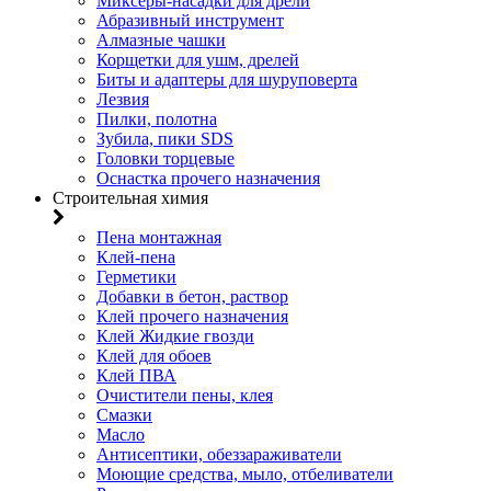
Миксеры-насадки для дрели
Абразивный инструмент
Алмазные чашки
Корщетки для ушм, дрелей
Биты и адаптеры для шуруповерта
Лезвия
Пилки, полотна
Зубила, пики SDS
Головки торцевые
Оснастка прочего назначения
Строительная химия
Пена монтажная
Клей-пена
Герметики
Добавки в бетон, раствор
Клей прочего назначения
Клей Жидкие гвозди
Клей для обоев
Клей ПВА
Очистители пены, клея
Смазки
Масло
Антисептики, обеззараживатели
Моющие средства, мыло, отбеливатели